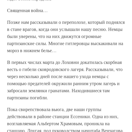
Священная война…
Позже нам рассказывали о переполохе, который поднялся
в стане врагов, когда они услышали нашу песню. Немцы
были уверены, что на них движутся огромные
партизанские силы. Многие гитлеровцы выскакивали на
мороз в нижнем белье…
В первых числах марта до Лоховни докатилась скорбная
весть о гибели сковродовского лагеря. Рассказывали, что
через несколько дней после нашего ухода немцы с
помощью предателей окружили ранним утром лагерь и
забросали землянки гранатами. Находившиеся там
партизаны погибли.
Пока свирепствовала вьюга, две наши группы
действовали в районе станции Ессеники. Одна из них,
возглавляемая Альбертом Храмовым, проникла на
станцию. Другая, под руководством начштаба Венчагова,