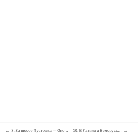
←
→
8. За шоссе Пустошка — Опочка
10. В Латвии и Белоруссии