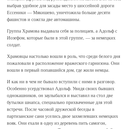
выбрав удобное для засады место у шоссейной дороги
Ессеники — Мякишево, уничтожила больше десяти
фашистов и сожгла две автомашины.
Группа Храмова выдавала себя за полицаев, а Адольф с
Иозефом, которые были в этой группе, — за немецких
солдат.
Храмовцы настолько вошли в роль, что среди белого дня
пожаловали в расположение вражеского гарнизона. Они
вошли в первый попавшийся дом, где жили немцы.
И как ни в чем не бывало вступили с ними в разговор.
Особенно усердствовал Адольф. Увидя своих бывших
однокашников, он заулыбался и выставил на стол две
бутылки шнапса, специально прихваченные для этой
встречи. После часовой дружеской беседы в
партизанские сани уселись двое захмелевших немецких
вояк. Они ехали в одну из деревень пить самогон,