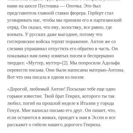
нами на шоссе Пустошка — Опочка. Это был
представитель главной ставки фюрера. Герберт стал
уговаривать нас, чтобы мы приняли его в партизанский
отряд. Он сказал, что ему, холостяку, все равно, где
воевать. У русских даже выгоднее, потому что
гитлеровские войска терпят поражение. Антон же со
слезами упрашивал отпустить его обратно в часть. Он
показывал нам пачку измятых писем и беспрерывно
твердил: «Муттер, муттер»[2]. Мы попросили Адольфа
перевести письма. Они были написаны матерью-Антона.
Вот что она писала в одном из писем:
«Дорогой, любимый Антон! Посылаю тебе еще одно
горькое известие. Твой брат Генрих, которого ты так
любил, погиб на прошлой неделе в Италии у города
Генуи. Мне написал письмо его друг. Он пишет, что,
если останется в живых, приедет к нам в Эссен и все
расскажет о гибели нашего дорогого Генриха.