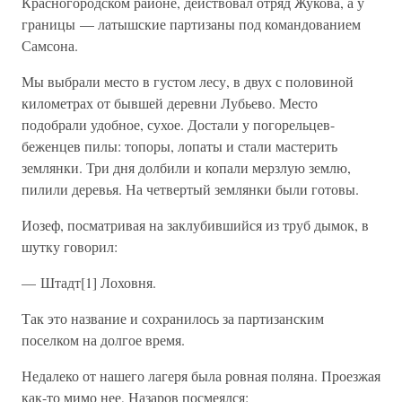
Красногородском районе, действовал отряд Жукова, а у
границы — латышские партизаны под командованием
Самсона.
Мы выбрали место в густом лесу, в двух с половиной
километрах от бывшей деревни Лубьево. Место
подобрали удобное, сухое. Достали у погорельцев-
беженцев пилы: топоры, лопаты и стали мастерить
землянки. Три дня долбили и копали мерзлую землю,
пилили деревья. На четвертый землянки были готовы.
Иозеф, посматривая на заклубившийся из труб дымок, в
шутку говорил:
— Штадт[1] Лоховня.
Так это название и сохранилось за партизанским
поселком на долгое время.
Недалеко от нашего лагеря была ровная поляна. Проезжая
как-то мимо нее, Назаров посмеялся: