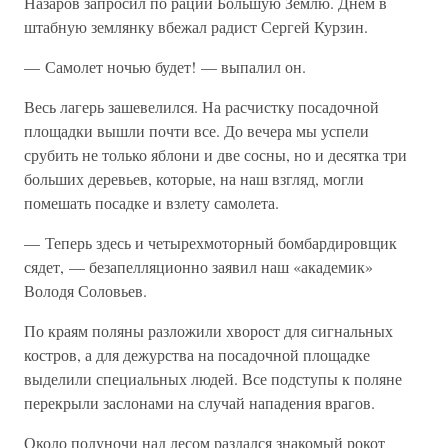
Назаров запросил по рации Большую Землю. Днем в
штабную землянку вбежал радист Сергей Курзин.
— Самолет ночью будет! — выпалил он.
Весь лагерь зашевелился. На расчистку посадочной
площадки вышли почти все. До вечера мы успели
срубить не только яблони и две сосны, но и десятка три
больших деревьев, которые, на наш взгляд, могли
помешать посадке и взлету самолета.
— Теперь здесь и четырехмоторный бомбардировщик
сядет, — безапелляционно заявил наш «академик»
Володя Соловьев.
По краям поляны разложили хворост для сигнальных
костров, а для дежурства на посадочной площадке
выделили специальных людей. Все подступы к поляне
перекрыли заслонами на случай нападения врагов.
Около полуночи над лесом раздался знакомый рокот