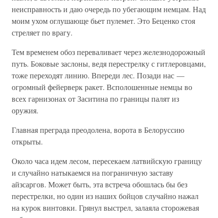
неисправность и даю очередь по убегающим немцам. Над
моим ухом оглушающе бьет пулемет. Это Беценко стоя
стреляет по врагу.
Тем временем обоз переваливает через железнодорожный
путь. Боковые заслоны, ведя перестрелку с гитлеровцами,
тоже переходят линию. Впереди лес. Позади нас —
огромный фейерверк ракет. Всполошенные немцы во
всех гарнизонах от Заситина по границы палят из
оружия.
Главная преграда преодолена, ворота в Белоруссию
открыты.
Около часа идем лесом, пересекаем латвийскую границу
и случайно натыкаемся на пограничную заставу
айзсаргов. Может быть, эта встреча обошлась бы без
перестрелки, но один из наших бойцов случайно нажал
на курок винтовки. Грянул выстрел, залаяла сторожевая