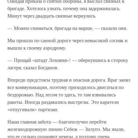
Ожидая приказа о снятии обороны, я выслал связных к
бригаде. Хотелось узнать, почему она задерживалась.
Минут через двадцать связные вернулись.
— Можно сниматься, бригада на марше, — сказали они.
Мы прошли по санной дороге через невысокий сосняк и
вышли к своему аэродрому.
— Прощай «штадт Лоховня»! — обернувшись в сторону
лагеря, сказал Богданов.
Впереди предстояла трудная и опасная дорога. Враг занял
все коммуникации, поэтому приходилось двигаться по
бездорожью. Над лесом то здесь, то там взвивались
ракеты. Иногда раздавались выстрелы. Это каратели
«отпугивали» партизан.
Наша главная забота — благополучно перейти
железнодорожную линию Себеж — Зилупэ. Мы знали,
что ее сильно охраняют немцы, а поэтому очень