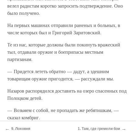
велел радистам коротко запросить подтверждение. Оно
было получено.
На первых машинах отправили раненых и больных, в
числе которых был и Григорий Заритовский.
Те из нас, которые должны были покинуть вражеский
тыл, отдавали оружие и боеприпасы местным
партизанам.
— Придется лететь обратно — дадут, а здешним
товарищам оружие пригодится, — рассуждали мы.
Назаров распорядился доставить на озеро спасенных под
Полоцком детей.
— Возьмем с собой, не пропадать же ребятишкам, —
сказал комбриг.
←
→
В каждую машину садились по три человека — двое в
9. Лоховня
1. Там, где гремели бои