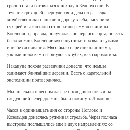
срочно стали готовиться к походу в Белоруссию. В
течение трех дней свернули свои дела по разведке,
хозяйственники напекли в дорогу хлеба, насушили
сухарей и закоптили сотню килограммов свинины.
Копченость, правда, получилась не первого сорта, но есть
было можно. Копченое мясо шутники прозвали гужами,
и не без основания. Мясо было нарезано длинными,
узкими полосками и тянулось в зубах, как сыромятина.
Накануне похода разведчики донесли, что немцы
занимают ближайшие деревни. Весть о карательной
экспедиции подтвердилась.
Мы ночевали в лесном лагере последнюю ночь и на
следующий вечер должны были покинуть Лоховню.
Часов в одиннадцать дня со стороны Ноглово и
Козельцев донеслась ружейная стрельба. Через полчаса
выстрелы послышались еще в двух направлениях: со