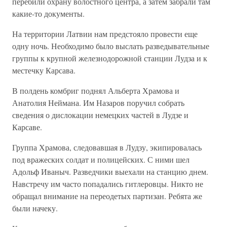
перебили охрану волостного центра, а затем забрали там
какие-то документы.
На территории Латвии нам предстояло провести еще
одну ночь. Необходимо было выслать разведывательные
группы к крупной железнодорожной станции Лудза и к
местечку Карсава.
В полдень комбриг поднял Альберта Храмова и
Анатолия Неймана. Им Назаров поручил собрать
сведения о дислокации немецких частей в Лудзе и
Карсаве.
Группа Храмова, следовавшая в Лудзу, экипировалась
под вражеских солдат и полицейских. С ними шел
Адольф Иваныч. Разведчики выехали на станцию днем.
Навстречу им часто попадались гитлеровцы. Никто не
обращал внимание на переодетых партизан. Ребята же
были начеку.