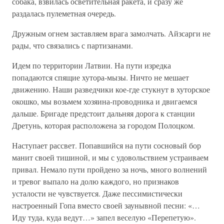
собака, взвилась осветительная ракета, и сразу же
раздалась пулеметная очередь.
Дружным огнем заставляем врага замолчать. Айзсарги не
рады, что связались с партизанами.
Идем по территории Латвии. На пути изредка
попадаются спящие хутора-мызы. Ничто не мешает
движению. Наши разведчики кое-где стукнут в хуторское
окошко, мы возьмем хозяина-проводника и двигаемся
дальше. Бригаде предстоит дальняя дорога к станции
Дретунь, которая расположена за городом Полоцком.
Наступает рассвет. Попавшийся на пути сосновый бор
манит своей тишиной, и мы с удовольствием устраиваем
привал. Немало пути пройдено за ночь, много волнений
и тревог выпало на долю каждого, но признаков
усталости не чувствуется. Даже пессимистически
настроенный Гопа вместо своей заунывной песни: «…
Иду туда, куда ведут…» запел веселую «Перепетую».