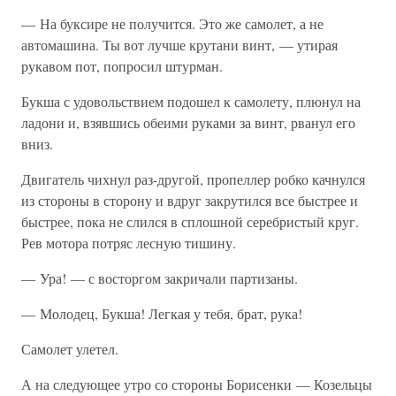
— На буксире не получится. Это же самолет, а не
автомашина. Ты вот лучше крутани винт, — утирая
рукавом пот, попросил штурман.
Букша с удовольствием подошел к самолету, плюнул на
ладони и, взявшись обеими руками за винт, рванул его
вниз.
Двигатель чихнул раз-другой, пропеллер робко качнулся
из стороны в сторону и вдруг закрутился все быстрее и
быстрее, пока не слился в сплошной серебристый круг.
Рев мотора потряс лесную тишину.
— Ура! — с восторгом закричали партизаны.
— Молодец, Букша! Легкая у тебя, брат, рука!
Самолет улетел.
А на следующее утро со стороны Борисенки — Козельцы