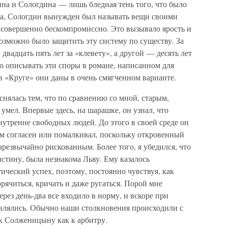
ина и Сологдина — лишь бледная тень того, что было
на, Сологдин вынужден был называть вещи своими
совершенно бескомпромиссно. Это вызывало ярость и
возможно было защитить эту систему по существу. За
 двадцать пять лет за «клевету», а другой — десять лет
ло описывать эти споры в романе, написанном для
в «Круге» они даны в очень смягченном варианте.
снялась тем, что по сравнению со мной, старым,
умел. Впервые здесь, на шарашке, он узнал, что
утренне свободных людей. До этого в своей среде он
сем согласен или помалкивал, поскольку откровенный
резвычайно рискованным. Более того, я убедился, что
истину, была незнакома Льву. Ему казалось
ческий успех, поэтому, постоянно чувствуя, как
орячиться, кричать и даже ругаться. Порой мне
через день-два все входило в норму, и вскоре при
влялись. Обычно наши столкновения происходили с
 к Солженицыну как к арбитру.