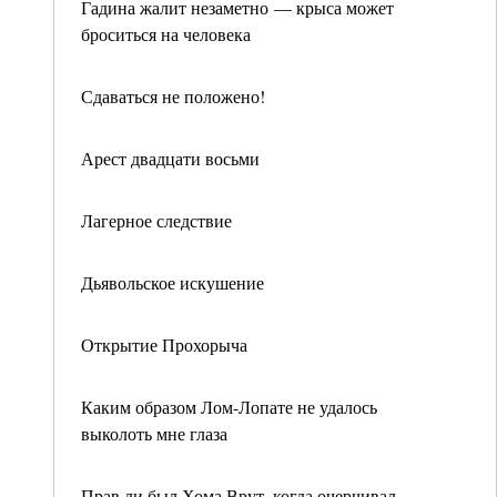
Гадина жалит незаметно — крыса может
броситься на человека
Сдаваться не положено!
Арест двадцати восьми
Лагерное следствие
Дьявольское искушение
Открытие Прохорыча
Каким образом Лом-Лопате не удалось
выколоть мне глаза
Прав ли был Хома Врут, когда очерчивал