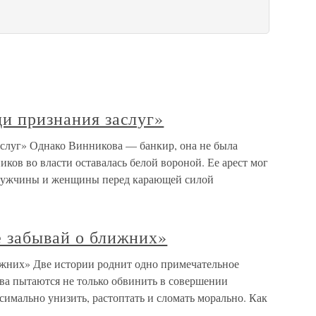
ди признания заслуг»
аслуг» Однако Винникова — банкир, она не была
ков во власти оставалась белой вороной. Ее арест мог
 мужчины и женщины перед карающей силой
е забывай о ближних»
лижних» Две истории роднит одно примечательное
ова пытаются не только обвинить в совершении
симально унизить, растоптать и сломать морально. Как