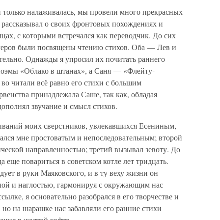
и только налаживалась, мы провели много прекрасных
 рассказывал о своих фронтовых похождениях и
ах, с которыми встречался как переводчик. До сих
ечеров были посвящены чтению стихов. Оба — Лев и
льно. Однажды я упросил их почитать раннего
поэмы «Облако в штанах», а Саня — «Флейту-
 во читали всё равно его стихи с большим
рвенства принадлежала Саше, так как, обладая
ополнял звучание и смысл стихов.
живаний моих сверстников, увлекавшихся Есениным,
ался мне простоватым и непоследовательным; второй
ческой направленностью; третий вызывал зевоту. До
а еще повариться в советском котле лет тридцать.
едует в руки Маяковского, и в ту веху жизни он
лой и наглостью, гармонируя с окружающим нас
сылке, я основательно разобрался в его творчестве и
 но на шарашке нас забавляли его ранние стихи
ения в желтой кофте.