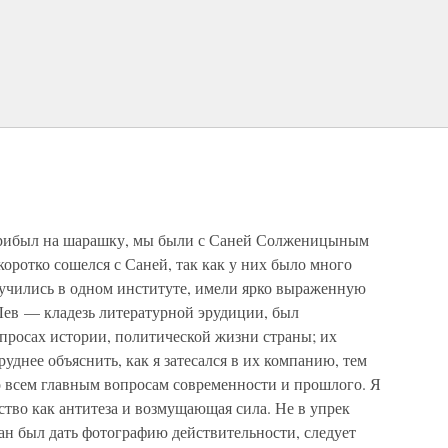
 прибыл на шарашку, мы были с Саней Солженицыным
оротко сошелся с Саней, так как у них было много
 учились в одном институте, имели ярко выраженную
ев — кладезь литературной эрудиции, был
просах истории, политической жизни страны; их
уднее объяснить, как я затесался в их компанию, тем
о всем главным вопросам современности и прошлого. Я
ство как антитеза и возмущающая сила. Не в упрек
зан был дать фотографию действительности, следует