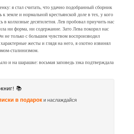
енку: я стал считать, что удачно подобранный сборник
к земле и нормальной крестьянской доле в тех, у кого
ь в колхозные десятилетия. Лев пробовал приучить нас
ила ни форма, ни содержание. Зато Лева покорил нас
н не только с большим чувством воспроизводил
характерные жесты и глядя на него, я охотно извинял
змом-сталинизмом.
ыло и на шарашке: восьмая заповедь зэка подтверждала
книг! 📚
писки в подарок
и наслаждайся