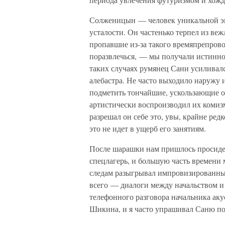
Солженицын — человек уникальной энер
усталости. Он частенько терпел из веж
пропавшие из-за такого времяпрепровож
поразвлечься, — мы получали истинное
таких случаях румянец Сани усиливалс
алебастра. Не часто выходило наружу 
подметить тончайшие, ускользающие 
артистически воспроизводил их комизм
разрешал он себе это, увы, крайне редк
это не идет в ущерб его занятиям.
После шарашки нам пришлось просидет
спецлагерь, и большую часть времени 
следам разыгрывал импровизированные
всего — диалоги между начальством и
телефонного разговора начальника ак
Шикина, и я часто упрашивал Саню пов