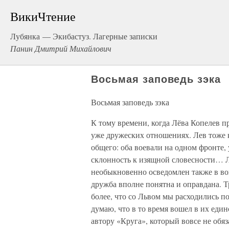
ВикиЧтение
Лубянка — Экибастуз. Лагерные записки
Панин Дмитрий Михайлович
Восьмая заповедь зэка
Восьмая заповедь зэка
К тому времени, когда Лёва Копелев
уже дружеских отношениях. Лев тоже к
общего: оба воевали на одном фронте,
склонность к изящной словесности… Л
необыкновенно осведомлен также в во
дружба вполне понятна и оправдана. Тр
более, что со Львом мы расходились п
думаю, что в то время вошел в их един
автору «Круга», который вовсе не обя