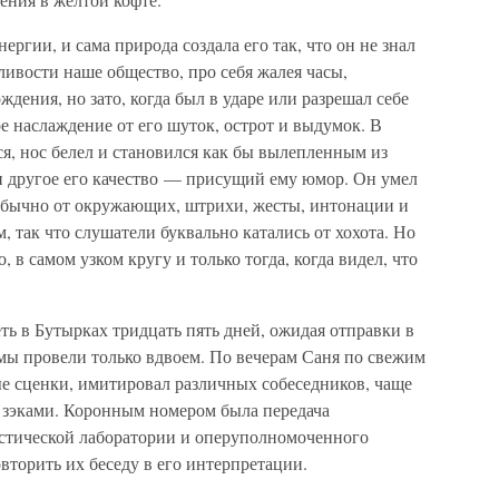
гии, и сама природа создала его так, что он не знал
ливости наше общество, про себя жалея часы,
дения, но зато, когда был в ударе или разрешал себе
 наслаждение от его шуток, острот и выдумок. В
я, нос белел и становился как бы вылепленным из
и другое его качество — присущий ему юмор. Он умел
обычно от окружающих, штрихи, жесты, интонации и
, так что слушатели буквально катались от хохота. Но
о, в самом узком кругу и только тогда, когда видел, что
ь в Бутырках тридцать пять дней, ожидая отправки в
мы провели только вдвоем. По вечерам Саня по свежим
 сценки, имитировал различных собеседников, чаще
 зэками. Коронным номером была передача
устической лаборатории и оперуполномоченного
торить их беседу в его интерпретации.