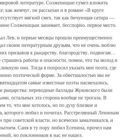
 мировой литературе, Солженицын сумел вложить
; как жемчуг, он рассыпан и в романе «В круге
отсутствует мягкий смех, так как бичующая сатира —
чине Солженицын занимает, бесспорно, первое место.
был Лев, и первые месяцы прошли преимущественно
едал своим литературным друзьям, что не очень люблю
 них призывов к рыцарству, благородству, подвигам…
е страшись работы и опасности, помни, что ты молод и
ликнули они. Тогда я попросил указать мне поэта, где
инно поэтической форме. За обветшалостью мы не
евятнадцатом самые известные поэты насмехались,
ли рыцарства: переводные баллады Жуковского были
ми, остальных эта сторона вообще не трогала. В
м то, что мне хотелось, но по духу близкое и
ва, которого любил и почитал. Расстрелянный Лениным
н при советской власти, но всячески замалчивался, и
рытием. Саня в ту пору любил Есенина, прочел нам
рений, но поклонников в нас не нашел.