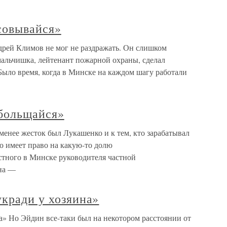
совывайся»
дрей Климов не мог не раздражать. Он слишком
 мальчишка, лейтенант пожарной охраны, сделал
Было время, когда в Минске на каждом шагу работали
обольщайся»
менее жесток был Лукашенко и к тем, кто зарабатывал
то имеет право на какую-то долю
стного в Минске руководителя частной
на —
укради у хозяина»
на» Но Эйдин все-таки был на некотором расстоянии от