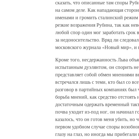
сказать, что описанные там споры Руб
на самом деле. Как нападающая сторо
именами и громить сталинский режим 
резкие возражения Рубина, так как не
любой спор один мог заработать срок в
за недоносительство. Вряд ли следова
московского журнала «Новый мир», и 
Кроме того, несдержанность Льва объя
испытанным дуэлянтом, он спорить не 
представляет собой обмен мнениями вн
встречался лишь с теми, кто был со в
разговор в партийных компаниях был ч
борьба мнений, как средство отстоять 
достаточным одержать временный такти
почва уходит из-под ног, он начинал г
казалось, что он готов меня убить, но 
первом удобном случае споры возобно
глазу на глаз, но иногда мы прибегали