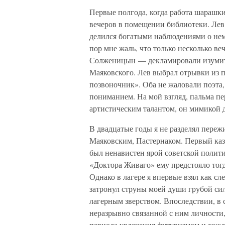
Первые полгода, когда работа шарашк
вечеров в помещении библиотеки. Лев
делился богатыми наблюдениями о немц
пор мне жаль, что только несколько в
Солженицын — декламировали изумите
Маяковского. Лев выбрал отрывки из 
позвоночник». Оба не жаловали поэта,
пониманием. На мой взгляд, пальма пе
артистическим талантом, он мимикой д
В двадцатые годы я не разделял пере
Маяковским, Пастернаком. Первый каз
был ненавистен ярой советской полити
«Доктора Живаго» ему предстояло тогд
Однако в лагере я впервые взял как сл
затронул струны моей души грубой си
лагерным зверством. Впоследствии, в с
неразрывно связанной с ним личности,
периода увлечения футуризмом и хожд