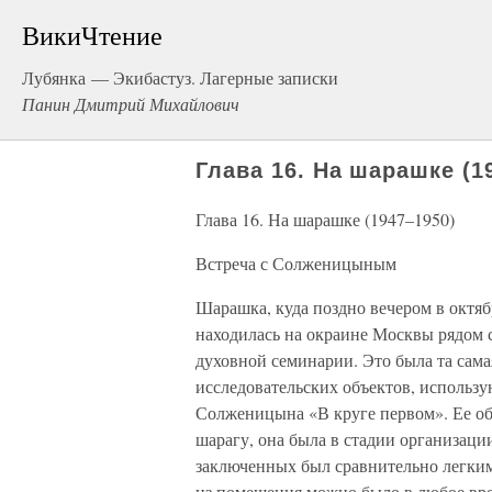
ВикиЧтение
Лубянка — Экибастуз. Лагерные записки
Панин Дмитрий Михайлович
Глава 16. На шарашке (1
Глава 16. На шарашке (1947–1950)
Встреча с Солженицыным
Шарашка, куда поздно вечером в октяб
находилась на окраине Москвы рядом
духовной семинарии. Это была та сама
исследовательских объектов, использ
Солженицына «В круге первом». Ее об
шарагу, она была в стадии организаци
заключенных был сравнительно легким: 
из помещения можно было в любое вре