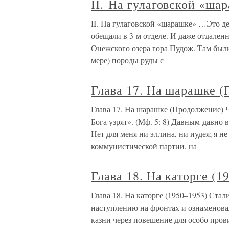
II. На гулаговской «ша
II. На гулаговской «шарашке» …Это де
обещали в 3-м отделе. И даже отдален
Онежского озера гора Пудож. Там был
мере) породы руды с
Глава 17. На шарашке 
Глава 17. На шарашке (Продолжение) 
Бога узрят». (Мф. 5: 8) Давным-давно 
Нет для меня ни эллина, ни иудея; я н
коммунистической партии, на
Глава 18. На каторге (1
Глава 18. На каторге (1950–1953) Стал
наступлению на фронтах и ознаменов
казни через повешение для особо прови