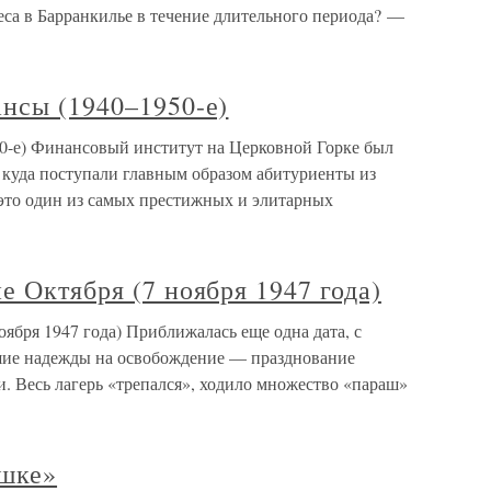
еса в Барранкилье в течение длительного периода? —
нсы (1940–1950-е)
0-е) Финансовый институт на Церковной Горке был
 куда поступали главным образом абитуриенты из
 это один из самых престижных и элитарных
е Октября (7 ноября 1947 года)
оября 1947 года) Приближалась еще одна дата, с
шие надежды на освобождение — празднование
. Весь лагерь «трепался», ходило множество «параш»
шке»