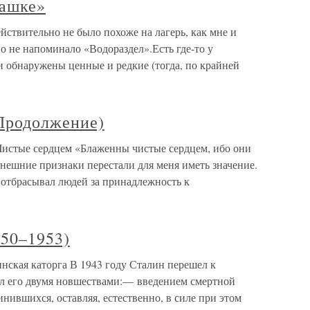
рашке»
йствительно не было похоже на лагерь, как мне и
но не напоминало «Водораздел».Есть где-то у
и обнаружены ценные и редкие (тогда, по крайней
(Продолжение)
Чистые сердцем «Блаженны чистые сердцем, ибо они
внешние признаки перестали для меня иметь значение.
е отбрасывал людей за принадлежность к
950–1953)
инская каторга В 1943 году Сталин перешел к
ал его двумя новшествами:— введением смертной
нившихся, оставляя, естественно, в силе при этом