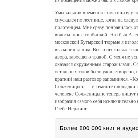
Умывальник временно стоял внизу у 
спускался по лестнице, когда на сле
полотенцем. Мне сразу понравилось от
волосы, нос с горбинкой. Это был Але
московской Бутырской тюрьме я изголо
выскочил за ним. Всего несколько зэ
двора, заросшего травой. С меня не ус
оказался окруженным старожилами. Со
остальных зэков было удовлетворено,
краткий наш разговор запомнился. «Ког
Солженицын, — в темноте площадки я
человеке Солженицыне теперь пишут к
изобразил самого себя исключительно
Глебе Нержине.
Более 800 000 книг и аудио