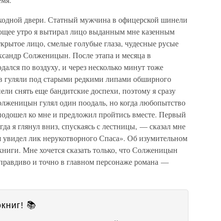
входной двери. Статный мужчина в офицерской шинели
дующее утро я вытирал лицо выданным мне казенным
крытое лицо, смелые голубые глаза, чудесные русые
ксандр Солженицын. После этапа и месяца в
дался по воздуху, и через несколько минут тоже
ков гуляли под старыми редкими липами обширного
пели снять еще бандитские доспехи, поэтому я сразу
лженицын гулял один поодаль, но когда любопытство
 подошел ко мне и предложил пройтись вместе. Первый
да я глянул вниз, спускаясь с лестницы, — сказал мне
 увидел лик нерукотворного Спаса». Об изумительном
ниги. Мне хочется сказать только, что Солженицын
 правдиво и точно в главном персонаже романа —
книг! 📚