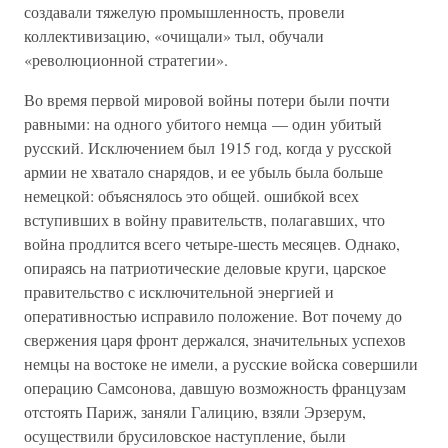
создавали тяжелую промышленность, провели
коллективизацию, «очищали» тыл, обучали
«революционной стратегии».
Во время первой мировой войны потери были почти
равными: на одного убитого немца — один убитый
русский. Исключением был 1915 год, когда у русской
армии не хватало снарядов, и ее убыль была больше
немецкой: объяснялось это общей. ошибкой всех
вступивших в войну правительств, полагавших, что
война продлится всего четыре-шесть месяцев. Однако,
опираясь на патриотические деловые круги, царское
правительство с исключительной энергией и
оперативностью исправило положение. Вот почему до
свержения царя фронт держался, значительных успехов
немцы на востоке не имели, а русские войска совершили
операцию Самсонова, давшую возможность французам
отстоять Париж, заняли Галицию, взяли Эрзерум,
осуществили брусиловское наступление, были