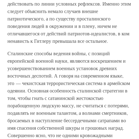
действовать по линии условных рефлексов. Именно этим
следует объяснить немало случаев внешне
патриотического, а по существу просталинского
поведения людей в окружении и в плену, ничем не
отличавшегося от действий патриотов-идеалистов, в ком
ненависть к Гитлеру превышала все остальное.
Сталинские способы ведения войны, с позиций
европейской военной науки, являются воскрешением и
усовершенствованием военных установок древних
восточных деспотий. А говоря на современном языке,
это — чекистская террористическая система в армейском
одеянии. Основная особенность сталинской стратегии в
том, чтобы гнать с сатанинской жестокостью
порабощенную людскую массу, не считаться с потерями,
подавлять не военным талантом, а волнами смертников,
бросаемых в наступление бессердечными сатрапами во
имя спасения собственной шкуры и грошовых наград.
Совершенно ясно, что не одними кровожадными