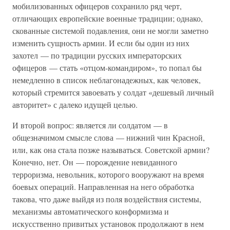
мобилизованных офицеров сохранило ряд черт,
отличающих европейские военные традиции; однако,
скованные системой подавления, они не могли заметно
изменить сущность армии. И если бы один из них
захотел — по традиции русских императорских
офицеров — стать «отцом-командиром», то попал бы
немедленно в список неблагонадежных, как человек,
который стремится завоевать у солдат «дешевый личный
авторитет» с далеко идущей целью.
И второй вопрос: является ли солдатом — в
общезначимом смысле слова — нижний чин Красной,
или, как она стала позже называться. Советской армии?
Конечно, нет. Он — порождение невиданного
терроризма, невольник, которого вооружают на время
боевых операций. Направленная на него обработка
такова, что даже выйдя из поля воздействия системы,
механизмы автоматического конформизма и
искусственно привитых установок продолжают в нем