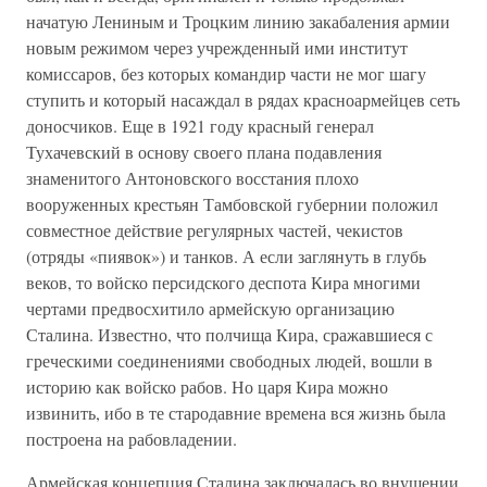
начатую Лениным и Троцким линию закабаления армии
новым режимом через учрежденный ими институт
комиссаров, без которых командир части не мог шагу
ступить и который насаждал в рядах красноармейцев сеть
доносчиков. Еще в 1921 году красный генерал
Тухачевский в основу своего плана подавления
знаменитого Антоновского восстания плохо
вооруженных крестьян Тамбовской губернии положил
совместное действие регулярных частей, чекистов
(отряды «пиявок») и танков. А если заглянуть в глубь
веков, то войско персидского деспота Кира многими
чертами предвосхитило армейскую организацию
Сталина. Известно, что полчища Кира, сражавшиеся с
греческими соединениями свободных людей, вошли в
историю как войско рабов. Но царя Кира можно
извинить, ибо в те стародавние времена вся жизнь была
построена на рабовладении.
Армейская концепция Сталина заключалась во внушении