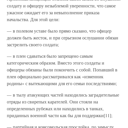
солдату и офицеру незыблемой уверенности, что самое
ужасное ожидает его за невыполнение приказа
начальства. Для этой цели:
— в полевом уставе было прямо сказано, что офицер
должен быть жесток, и при серьезном ослушании обязан
застрелить своего солдата;
— в плен сдаваться было запрещено самым
категорическим образом. Вместо этого солдаты и
офицеры обязаны были покончить с собой. Попавший в
плен официально рассматривался как «изменник
родины» с вытекающими для его семьи последствиями;
— в тылу атакующих частей находились заградительные
отряды из свирепых карателей. Они стояли на
определенных рубежах или находились в танках,
приданных военной части как бы для поддержки[11];
— партийная и комсомольская прослойка, по замыслу