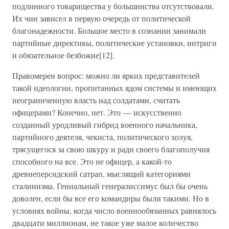
подлинного товарищества у большинства отсутствовали.
Их чин зависел в первую очередь от политической
благонадежности. Большое место в сознании занимали
партийные директивы, политические установки, интриги
и обязательное безбожие[12].
Правомерен вопрос: можно ли ярких представителей
такой идеологии, пропитанных ядом системы и имеющих
неограниченную власть над солдатами, считать
офицерами? Конечно, нет. Это — искусственно
созданный уродливый гибрид военного начальника,
партийного деятеля, чекиста, политического холуя,
трясущегося за свою шкуру и ради своего благополучия
способного на все. Это не офицер, а какой-то
древнеперсидский сатрап, мыслящий категориями
сталинизма. Гениальный генералиссимус был бы очень
доволен, если бы все его командиры были такими. Но в
условиях войны, когда число военнообязанных равнялось
двадцати миллионам, не такое уже малое количество