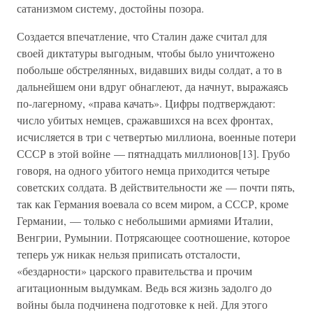
сатанизмом систему, достойны позора.
Создается впечатление, что Сталин даже считал для
своей диктатуры выгодным, чтобы было уничтожено
побольше обстрелянных, видавших виды солдат, а то в
дальнейшем они вдруг обнаглеют, да начнут, выражаясь
по-лагерному, «права качать». Цифры подтверждают:
число убитых немцев, сражавшихся на всех фронтах,
исчисляется в три с четвертью миллиона, военные потери
СССР в этой войне — пятнадцать миллионов[13]. Грубо
говоря, на одного убитого немца приходится четыре
советских солдата. В действительности же — почти пять,
так как Германия воевала со всем миром, а СССР, кроме
Германии, — только с небольшими армиями Италии,
Венгрии, Румынии. Потрясающее соотношение, которое
теперь уж никак нельзя приписать отсталости,
«бездарности» царского правительства и прочим
агитационным выдумкам. Ведь вся жизнь задолго до
войны была подчинена подготовке к ней. Для этого