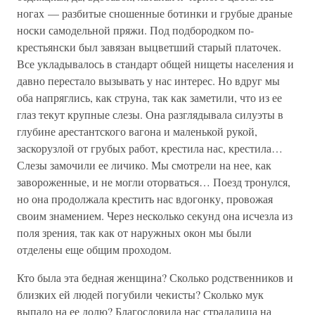
ногах — разбитые сношенные ботинки и грубые драные
носки самодельной пряжи. Под подбородком по-
крестьянски был завязан выцветший старый платочек.
Все укладывалось в стандарт общей нищеты населения и
давно перестало вызывать у нас интерес. Но вдруг мы
оба напряглись, как струна, так как заметили, что из ее
глаз текут крупные слезы. Она разглядывала силуэты в
глубине арестантского вагона и маленькой рукой,
заскорузлой от грубых работ, крестила нас, крестила…
Слезы замочили ее личико. Мы смотрели на нее, как
завороженные, и не могли оторваться… Поезд тронулся,
но она продолжала крестить нас вдогонку, провожая
своим знамением. Через несколько секунд она исчезла из
поля зрения, так как от наружных окон мы были
отделены еще общим проходом.
Кто была эта бедная женщина? Сколько родственников и
близких ей людей погубили чекисты? Сколько мук
выпало на ее долю? Благословила нас страдалица на