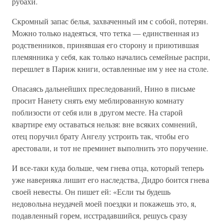
рубахи.
Скромный запас белья, захваченный им с собой, потерян.
Можно только надеяться, что тетка — единственная из
родственников, принявшая его сторону и приютившая
племянника у себя, как только начались семейные распри,
перешлет в Париж книги, оставленные им у нее на столе.
Опасаясь дальнейших преследований, Нино в письме
просит Нанету снять ему меблированную комнату
поблизости от себя или в другом месте. На старой
квартире ему оставаться нельзя: вне всяких сомнений,
отец поручил брату Ангелу устроить так, чтобы его
арестовали, и тот не преминет выполнить это поручение.
И все-таки куда больше, чем гнева отца, который теперь
уже наверняка лишит его наследства, Дидро боится гнева
своей невесты. Он пишет ей: «Если ты будешь
недовольна неудачей моей поездки и покажешь это, я,
подавленный горем, исстрадавшийся, решусь сразу