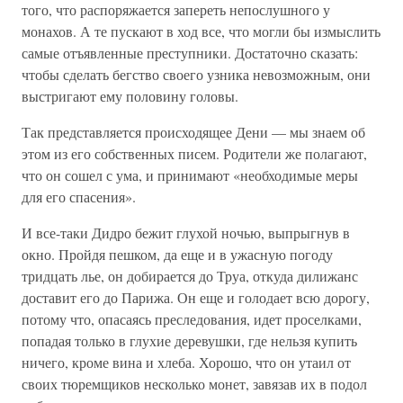
того, что распоряжается запереть непослушного у
монахов. А те пускают в ход все, что могли бы измыслить
самые отъявленные преступники. Достаточно сказать:
чтобы сделать бегство своего узника невозможным, они
выстригают ему половину головы.
Так представляется происходящее Дени — мы знаем об
этом из его собственных писем. Родители же полагают,
что он сошел с ума, и принимают «необходимые меры
для его спасения».
И все-таки Дидро бежит глухой ночью, выпрыгнув в
окно. Пройдя пешком, да еще и в ужасную погоду
тридцать лье, он добирается до Труа, откуда дилижанс
доставит его до Парижа. Он еще и голодает всю дорогу,
потому что, опасаясь преследования, идет проселками,
попадая только в глухие деревушки, где нельзя купить
ничего, кроме вина и хлеба. Хорошо, что он утаил от
своих тюремщиков несколько монет, завязав их в подол