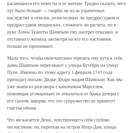
касающиеся его невесты и ее матери. Трудно сказать, чего
тут было больше — скорби ли из-за утраченных
наследства и пенсии, религиозных ли предрассудков и
предрассудков мещанских, сложного ли расчета, но в
руке Анны Туанеты Шампьон ему наотрез отказано, и
отставного жениха, несмотря на все его настояния,
больше не принимают.
Мало того, чтобы окончательно отрезать ему путь к себе,
дамы Шампьон переезжают с улицы Бутебри на улицу
Пупе. Именно по этому адресу 1 февраля 1743 года
приходит письмо Дидье Дидро мадам Шампьон. Как мы
уже знаем из разговора с каноником Марселем,
ножовщик уговаривает ее отказаться от брака дочери с
его сыном, заверяя, что это супружество не принесет
счастья обоим.
Что же касается Дени, чувствующего себя глубоко
несчастным, он, переехав на остров Нотр-Дам, улица