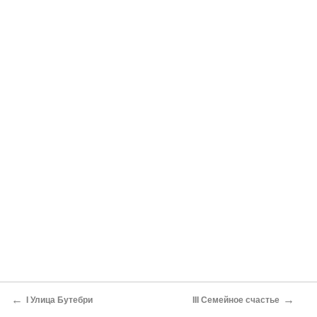
←
→
I Улица Бутебри
III Семейное счастье