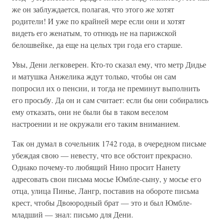
же он заблуждается, полагая, что этого же хотят
родители! И уже по крайней мере если они и хотят
видеть его женатым, то отнюдь не на парижской
белошвейке, да еще на целых три года его старше.
Увы, Дени легковерен. Кто-то сказал ему, что метр Дидье
и матушка Анжелика ждут только, чтобы он сам
попросил их о пенсии, и тогда не преминут выполнить
его просьбу. Да он и сам считает: если бы они собирались
ему отказать, они не были бы в таком веселом
настроении и не окружали его таким вниманием.
Так он думал в сочельник 1742 года, в очередном письме
убеждая свою — невесту, что все обстоит прекрасно.
Однако почему-то любящий Нино просит Нанету
адресовать свои письма мосье Юмбле-сыну, у мосье его
отца, улица Пинье, Лангр, поставив на обороте письма
крест, чтобы Двоюродный брат — это и был Юмбле-
младший — знал: письмо для Дени.