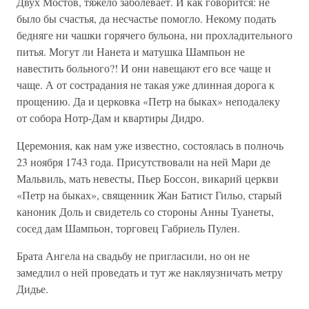
Двух Мостов, тяжело заболевает. И как говорится: не
было бы счастья, да несчастье помогло. Некому подать
бедняге ни чашки горячего бульона, ни прохладительного
питья. Могут ли Нанета и матушка Шампьон не
навестить больного?! И они навещают его все чаще и
чаще. А от сострадания не такая уже длинная дорога к
прощению. Да и церковка «Петр на быках» неподалеку
от собора Нотр-Дам и квартиры Дидро.
Церемония, как нам уже известно, состоялась в полночь
23 ноября 1743 года. Присутствовали на ней Мари де
Мальвиль, мать невесты, Пьер Боссон, викарий церкви
«Петр на быках», священник Жан Батист Гильо, старый
каноник Доль и свидетель со стороны Анны Туанеты,
сосед дам Шампьон, торговец Габриель Пулен.
Брата Ангела на свадьбу не пригласили, но он не
замедлил о ней проведать и тут же накляузничать метру
Дидье.