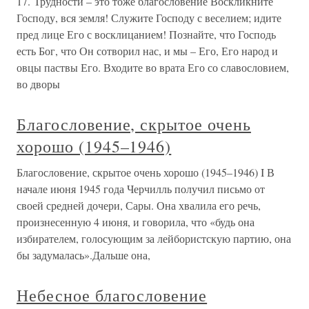
17. Трудности – это тоже благословение Воскликните
Господу, вся земля! Служите Господу с веселием; идите
пред лице Его с восклицанием! Познайте, что Господь
есть Бог, что Он сотворил нас, и мы – Его, Его народ и
овцы паствы Его. Входите во врата Его со славословием,
во дворы
Благословение, скрытое очень
хорошо (1945–1946)
Благословение, скрытое очень хорошо (1945–1946) I В
начале июня 1945 года Черчилль получил письмо от
своей средней дочери, Сары. Она хвалила его речь,
произнесенную 4 июня, и говорила, что «будь она
избирателем, голосующим за лейбористскую партию, она
бы задумалась».Дальше она,
Небесное благословение