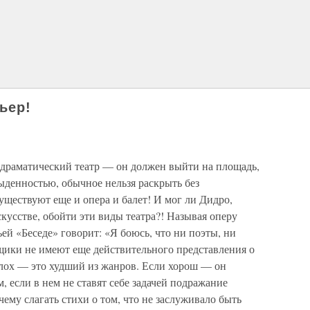
ьер!
 драматический театр — он должен выйти на площадь,
быденностью, обычное нельзя раскрыть без
существуют еще и опера и балет! И мог ли Дидро,
скусстве, обойти эти виды театра?! Называя оперу
ей «Беседе» говорит: «Я боюсь, что ни поэты, ни
щики не имеют еще действительного представления о
плох — это худший из жанров. Если хорош — он
, если в нем не ставят себе задачей подражание
чему слагать стихи о том, что не заслуживало быть