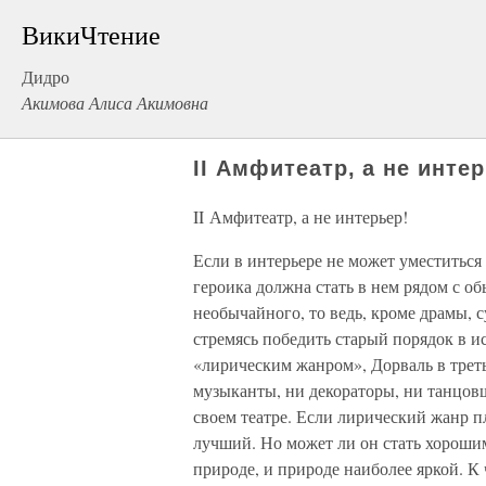
ВикиЧтение
Дидро
Акимова Алиса Акимовна
II Амфитеатр, а не интер
II Амфитеатр, а не интерьер!
Если в интерьере не может уместиться
героика должна стать в нем рядом с о
необычайного, то ведь, кроме драмы, 
стремясь победить старый порядок в и
«лирическим жанром», Дорваль в треть
музыканты, ни декораторы, ни танцов
своем театре. Если лирический жанр 
лучший. Но может ли он стать хорошим
природе, и природе наиболее яркой. К 