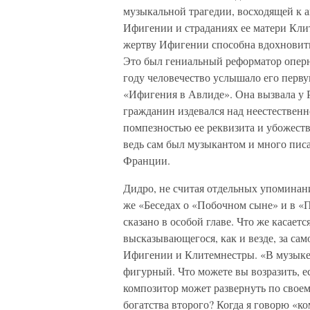
музыкальной трагедии, восходящей к 
Ифигении и страданиях ее матери Клит
жертву Ифигении способна вдохновить
Это был гениальный реформатор опер
году человечество услышало его перв
«Ифигения в Авлиде». Она вызвала у 
гражданин издевался над неестествен
помпезностью ее реквизита и убожеств
ведь сам был музыкантом и много писа
Франции.
Дидро, не считая отдельных упоминани
же «Беседах о «Побочном сыне» и в «
сказано в особой главе. Что же касаетс
высказывающегося, как и везде, за са
Ифигении и Клитемнестры. «В музыке 
фигурный. Что можете вы возразить, е
композитор может развернуть по своем
богатства второго? Когда я говорю «к