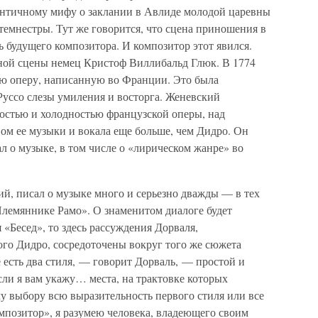
античному мифу о заклании в Авлиде молодой царевны
емнестры. Тут же говорится, что сцена приношения в
 будущего композитора. И композитор этот явился.
ной сцены немец Кристоф Виллибальд Глюк. В 1774
ую оперу, написанную во Франции. Это была
Руссо слезы умиления и восторга. Женевский
ностью и холодностью французской оперы, над
ом ее музыки и вокала еще больше, чем Дидро. Он
л о музыке, в том числе о «лирическом жанре» во
й, писал о музыке много и серьезно дважды — в тех
Племяннике Рамо». О знаменитом диалоге будет
я «Бесед», то здесь рассуждения Дорваля,
мого Дидро, сосредоточены вокруг того же сюжета
есть два стиля, — говорит Дорваль, — простой и
сли я вам укажу… места, на трактовке которых
у выбору всю выразительность первого стиля или все
омпозитор», я разумею человека, владеющего своим