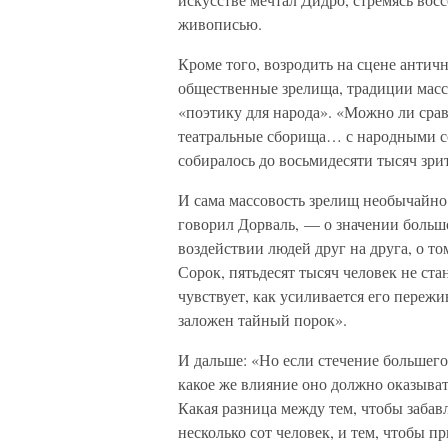
живописью.
Кроме того, возродить на сцене антич
общественные зрелища, традиции массо
«поэтику для народа». «Можно ли срав
театральные сборища… с народными с
собиралось до восьмидесяти тысяч зри
И сама массовость зрелищ необычайно 
говорил Дорваль, — о значении большо
воздействии людей друг на друга, о то
Сорок, пятьдесят тысяч человек не ста
чувствует, как усиливается его пережи
заложен тайный порок».
И дальше: «Но если стечение большего
какое же влияние оно должно оказыват
Какая разница между тем, чтобы забавля
несколько сот человек, и тем, чтобы 