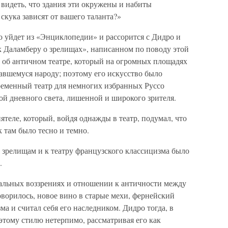
видеть, что здания эти окружены и набиты
скука зависят от вашего таланта?»
о уйдет из «Энциклопедии» и рассорится с Дидро и
к Даламберу о зрелищах», написанном по поводу этой
т об античном театре, который на огромных площадях
авшемуся народу; поэтому его искусство было
еменный театр для немногих избранных Руссо
ой дневного света, лишенной и широкого зрителя.
ятеле, который, войдя однажды в театр, подумал, что
 там было тесно и темно.
зрелищам и к театру французского классицизма было
.
альных воззрениях и отношении к античности между
оворилось, новое вино в старые мехи, фернейский
а и считал себя его наследником. Дидро тогда, в
 этому стилю нетерпимо, рассматривая его как