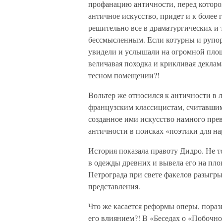
профанацию античности, перед которой
античное искусство, придет и к более
решительно все в драматургических и
бессмысленным. Если котурны и рупор
увидели и услышали на огромной площа
величавая походка и крикливая деклам
тесном помещении?!
Вольтер же относился к античности в 
французским классицистам, считавшим,
созданное ими искусство намного пре
античности в поисках «поэтики для на
История показала правоту Дидро. Не т
в одежды древних и вывела его на пл
Петрограда при свете факелов разыгр
представления.
Что же касается реформы оперы, пораз
его влиянием?! В «Беседах о «Побочн