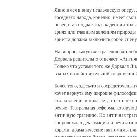
Явно имея в виду итальянскую оперу, 
соседнего народа, конечно, имеет свои
певец стал подражать в каденции тол
ариях или главным явлениям природы в
ариетта должна заключить собой сцену
На вопрос, какую же трагедию хотел бы
Дорваль решительно отвечает: «Античн
Только что устами того же Дорваля Д
взятых из действительной современной 
Более того, здесь-то и сосредоточены
хочет вернуть ему широкие философск
столкновения и полагает, что это не 
речью. Театральная реформа, которую 
античную трагедию. Но античная траг
сопровождал декламацию и речитатив
хорами, драматические пантомимы или
искусстве мечтал Дидро, стремясь вос