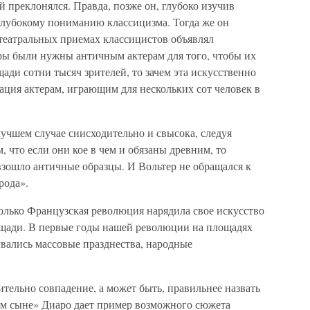
 преклонялся. Правда, позже он, глубоко изучив
 глубокому пониманию классицизма. Тогда же он
 театральных приемах классицистов объявлял
ы были нужны античным актерам для того, чтобы их
ди сотни тысяч зрителей, то зачем эта искусственно
ация актерам, играющим для нескольких сот человек в
лучшем случае снисходительно и свысока, следуя
 что если они кое в чем и обязаны древним, то
взошло античные образцы. И Вольтер не обращался к
рода».
олько Французская революция нарядила свое искусство
ощади. В первые годы нашей революции на площадях
ывались массовые празднества, народные
ительно совпадение, а может быть, правильнее назвать
ом сыне» Диаро дает пример возможного сюжета