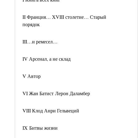
II Франция… XVIII столетие… Старый
порядок
III…и ремесел…
IV Арсенал, а не склад
V Автор
VI Жан Батист Лерон Даламбер
VIII Клод Анри Гельвеций
IX Битвы жизни