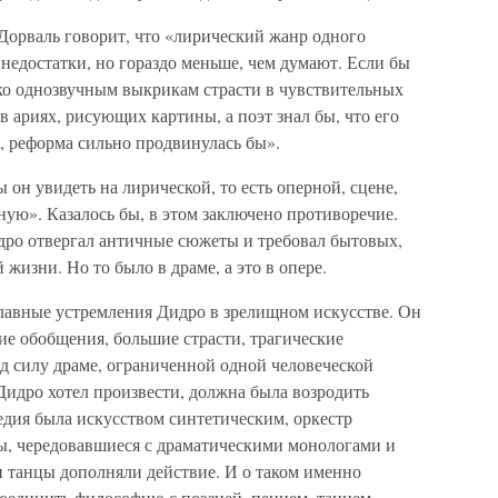
Дорваль говорит, что «лирический жанр одного
 недостатки, но гораздо меньше, чем думают. Если бы
ько однозвучным выкрикам страсти в чувствительных
 ариях, рисующих картины, а поэт знал бы, что его
, реформа сильно продвинулась бы».
 он увидеть на лирической, то есть оперной, сцене,
ую». Казалось бы, в этом заключено противоречие.
идро отвергал античные сюжеты и требовал бытовых,
жизни. Но то было в драме, а это в опере.
 главные устремления Дидро в зрелищном искусстве. Он
ие обобщения, большие страсти, трагические
под силу драме, ограниченной одной человеческой
Дидро хотел произвести, должна была возродить
едия была искусством синтетическим, оркестр
ы, чередовавшиеся с драматическими монологами и
 танцы дополняли действие. И о таком именно
соединить философию с поэзией, пением, танцем,