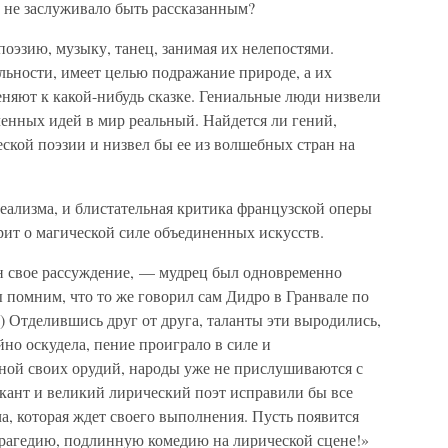
 не заслуживало быть рассказанным?
оэзию, музыку, танец, занимая их нелепостями.
ельности, имеет целью подражание природе, а их
яют к какой-нибудь сказке. Гениальные люди низвели
енных идей в мир реальный. Найдется ли гений,
еской поэзии и низвел бы ее из волшебных стран на
еализма, и блистательная критика французской оперы
орит о магической силе объединенных искусств.
н свое рассуждение, — мудрец был одновременно
 помним, что то же говорил сам Дидро в Гранвале по
) Отделившись друг от друга, таланты эти выродились,
йно оскудела, пение проиграло в силе и
нной своих орудий, народы уже не прислушиваются с
ант и великий лирический поэт исправили бы все
ача, которая ждет своего выполнения. Пусть появится
рагедию, подлинную комедию на лирической сцене!»