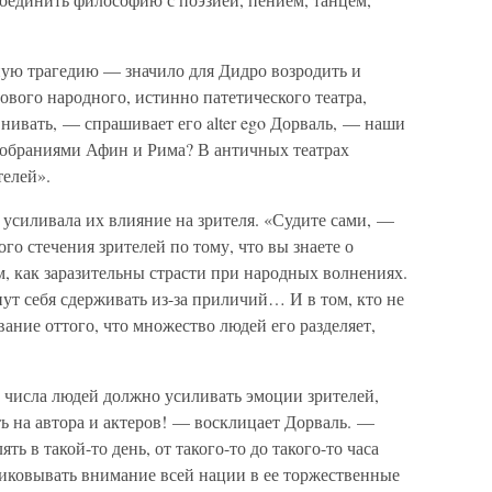
ную трагедию — значило для Дидро возродить и
вого народного, истинно патетического театра,
нивать, — спрашивает его alter ego Дорваль, — наши
обраниями Афин и Рима? В античных театрах
телей».
усиливала их влияние на зрителя. «Судите сами, —
го стечения зрителей по тому, что вы знаете о
м, как заразительны страсти при народных волнениях.
нут себя сдерживать из-за приличий… И в том, кто не
вание оттого, что множество людей его разделяет,
 числа людей должно усиливать эмоции зрителей,
ь на автора и актеров! — восклицает Дорваль. —
ть в такой-то день, от такого-то до такого-то часа
приковывать внимание всей нации в ее торжественные