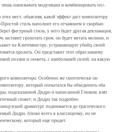
ет лишь нанизывать модуляции и комбинировать их».
 этих мест, объясняя, какой эффект даст композитору
 «Простой стиль наполнит его отчаянием и скорбью
ерет фигурный стиль, у него будет другая декламация,
 заставит грохотать гром, он будет метать молнии, и
покажет на Клитемнестру, устрашающую убийц своей
товятся пролить. Он представит этот образ нашему
икой поэзии и сюжета, с наибольшей силой, на какую
орого композитора. Особенно же скептически он
композитору, который попытался бы объединить оба
еры, подсказанной Дидро и написанной Глюком, взят
античный сюжет, и Дидро так подробно
французский драматург поднимается до трагического
емый Дидро, ближе всего к классицизму, но не
роическому, который еще придет.
яя работы, заданные нынешнему веку предыдущим,