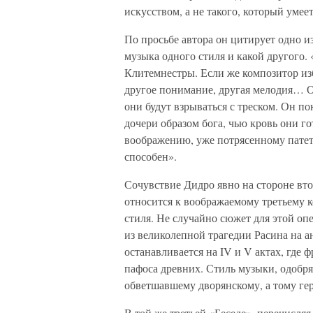
искусством, а не такого, который уме
По просьбе автора он цитирует одно из
музыка одного стиля и какой другого.
Клитемнестры. Если же композитор изб
другое понимание, другая мелодия… Он
они будут взрываться с треском. Он 
дочери образом бога, чью кровь они го
воображению, уже потрясенному патет
способен».
Сочувствие Дидро явно на стороне вт
относится к воображаемому третьему 
стиля. Не случайно сюжет для этой оп
из великолепной трагедии Расина на 
останавливается на IV и V актах, где 
пафоса древних. Стиль музыки, одобря
обветшавшему дворянскому, а тому ге
В той же третьей «Беседе», перечисл