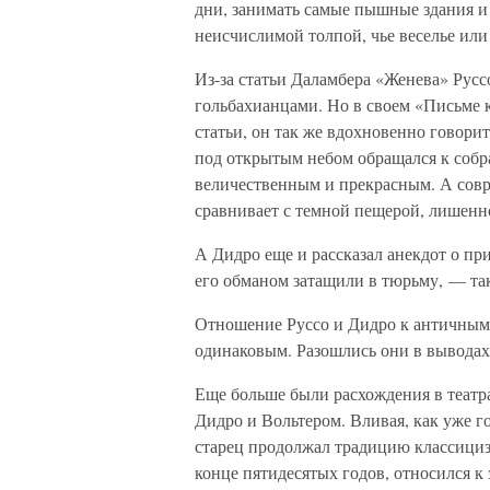
дни, занимать самые пышные здания и 
неисчислимой толпой, чье веселье или 
Из-за статьи Даламбера «Женева» Русс
гольбахианцами. Но в своем «Письме 
статьи, он так же вдохновенно говори
под открытым небом обращался к собр
величественным и прекрасным. А совр
сравнивает с темной пещерой, лишенн
А Дидро еще и рассказал анекдот о при
его обманом затащили в тюрьму, — так
Отношение Руссо и Дидро к античным 
одинаковым. Разошлись они в выводах
Еще больше были расхождения в театр
Дидро и Вольтером. Вливая, как уже г
старец продолжал традицию классицизм
конце пятидесятых годов, относился к