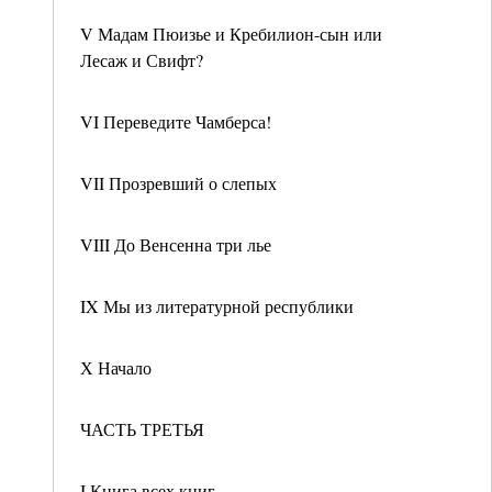
V Мадам Пюизье и Кребилион-сын или
Лесаж и Свифт?
VI Переведите Чамберса!
VII Прозревший о слепых
VIII До Венсенна три лье
IX Мы из литературной республики
Х Начало
ЧАСТЬ ТРЕТЬЯ
I Книга всех книг