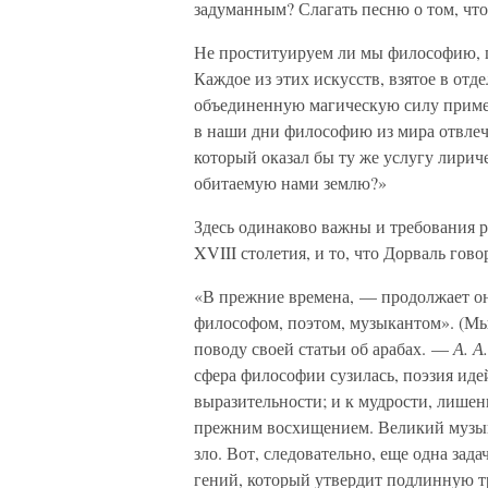
задуманным? Слагать песню о том, что
Не проституируем ли мы философию, п
Каждое из этих искусств, взятое в отд
объединенную магическую силу примен
в наши дни философию из мира отвлеч
который оказал бы ту же услугу лирич
обитаемую нами землю?»
Здесь одинаково важны и требования р
XVIII столетия, и то, что Дорваль гов
«В прежние времена, — продолжает о
философом, поэтом, музыкантом». (Мы
поводу своей статьи об арабах. —
А. А.
сфера философии сузилась, поэзия иде
выразительности; и к мудрости, лише
прежним восхищением. Великий музык
зло. Вот, следовательно, еще одна зад
гений, который утвердит подлинную т