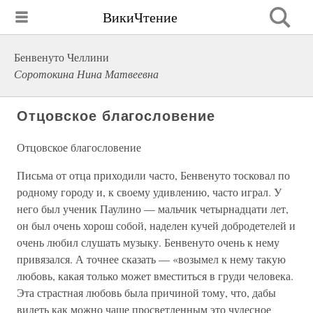
ВикиЧтение
Бенвенуто Челлини
Соротокина Нина Матвеевна
Отцовское благословение
Отцовское благословение
Письма от отца приходили часто, Бенвенуто тосковал по
родному городу и, к своему удивлению, часто играл. У
него был ученик Паулино — мальчик четырнадцати лет,
он был очень хорош собой, наделен кучей добродетелей и
очень любил слушать музыку. Бенвенуто очень к нему
привязался. А точнее сказать — «возымел к нему такую
любовь, какая только может вместиться в груди человека.
Эта страстная любовь была причиной тому, что, дабы
видеть как можно чаще просветленным это чудесное