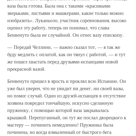
ваза была готова. Была она с такими «красивыми
зверьками, листьями и машкерами, какие только можно
изобразить». Луканьоло, участник соревнования, высоко
оценил эту работу, теперь он понимал, что слава
Бенвенуто была не случайной. Он отнес вазу епископу.
— Передай Челлини, — важно сказал тот, — я так же
буду медлить с оплатой, как он тянул с работой, — и тут
же пошел хвастать перед друзьями-испанцами новой
прекрасной вазой.
Бенвенуто пришел в ярость и проклял всю Испанию. Он
уже был уверен, что не увидит ни денег, ни своей вазы,
но помог случай. Один из друзей-испанцев в отсутствие
хозяина повредил тончайшую, искусно сделанную
пружинку, с помощью которой ваза закрывалась
крышкой. Перепуганный, он тут же послал дворецкого к
мастеру — починить немедленно! Пружинка была
починена, но когда взмыленный от быстрого бега