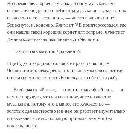
Во время обеда оркестр услаждал папу музыкой. Он
остался очень доволен. «Никогда музыка не звучала столь
сладостно и согласованно», — чистосердечно пишет
Бенвенуто, и, конечно, Климент VII поинтересовался, где
они нашли такой хороший корнет для сопрано. Флейтист
Джаньякомо назвал имя Бенвенуто Челлини.
— Так это сын маэстро Джованни?
Еще будучи кардиналом, папа не раз слушал игру
Челлини-отца, немудрено, что и сын музыкален, потому
он сказал, что хочет взять Бенвенуто к себе на службу.
— Всеблаженный отче, — ответил глава-флейтист, — я
вам не поручусь, что вы его заполучите в качестве
музыканта, потому что главное его художество —
золотых дел мастерство и в нем он работает изумительно
и извлекает из него большую прибыль, чем мог бы
извлечь, играя.