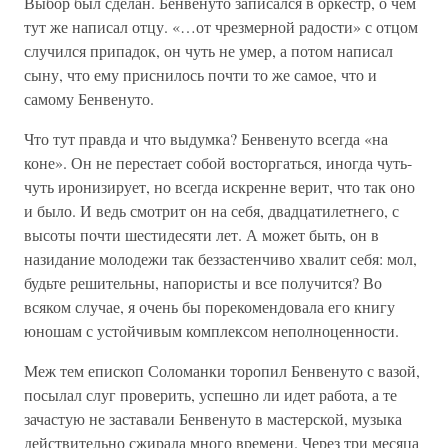
Выбор был сделан. Бенвенуто записался в оркестр, о чем
тут же написал отцу. «…от чрезмерной радости» с отцом
случился припадок, он чуть не умер, а потом написал
сыну, что ему приснилось почти то же самое, что и
самому Бенвенуто.
Что тут правда и что выдумка? Бенвенуто всегда «на
коне». Он не перестает собой восторгаться, иногда чуть-
чуть иронизирует, но всегда искренне верит, что так оно
и было. И ведь смотрит он на себя, двадцатилетнего, с
высоты почти шестидесяти лет. А может быть, он в
назидание молодежи так беззастенчиво хвалит себя: мол,
будьте решительны, напористы и все получится? Во
всяком случае, я очень бы порекомендовала его книгу
юношам с устойчивым комплексом неполноценности.
Меж тем епископ Соломанки торопил Бенвенуто с вазой,
посылал слуг проверить, успешно ли идет работа, а те
зачастую не заставали Бенвенуто в мастерской, музыка
действительно сжирала много времени. Через три месяца