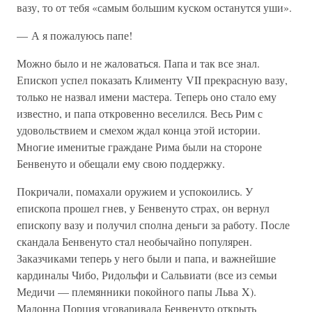
вазу, то от тебя «самым большим куском останутся уши».
— А я пожалуюсь папе!
Можно было и не жаловаться. Папа и так все знал.
Епископ успел показать Клименту VII прекрасную вазу,
только не назвал имени мастера. Теперь оно стало ему
известно, и папа откровенно веселился. Весь Рим с
удовольствием и смехом ждал конца этой истории.
Многие именитые граждане Рима были на стороне
Бенвенуто и обещали ему свою поддержку.
Покричали, помахали оружием и успокоились. У
епископа прошел гнев, у Бенвенуто страх, он вернул
епископу вазу и получил сполна деньги за работу. После
скандала Бенвенуто стал необычайно популярен.
Заказчиками теперь у него были и папа, и важнейшие
кардиналы Чибо, Ридольфи и Сальвиати (все из семьи
Медичи — племянники покойного папы Льва X).
Мадонна Порция уговаривала Бенвенуто открыть