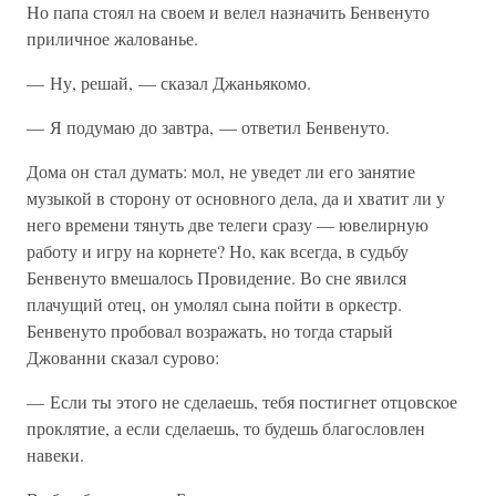
Но папа стоял на своем и велел назначить Бенвенуто
приличное жалованье.
— Ну, решай, — сказал Джаньякомо.
— Я подумаю до завтра, — ответил Бенвенуто.
Дома он стал думать: мол, не уведет ли его занятие
музыкой в сторону от основного дела, да и хватит ли у
него времени тянуть две телеги сразу — ювелирную
работу и игру на корнете? Но, как всегда, в судьбу
Бенвенуто вмешалось Провидение. Во сне явился
плачущий отец, он умолял сына пойти в оркестр.
Бенвенуто пробовал возражать, но тогда старый
Джованни сказал сурово:
— Если ты этого не сделаешь, тебя постигнет отцовское
проклятие, а если сделаешь, то будешь благословлен
навеки.