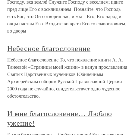
Господу, вся земля! Служите Господу с веселием; идите
пред лице Его с восклицанием! Познайте, что Господь
есть Бог, что Он сотворил нас, и мы – Его, Его народ и
овцы паствы Его. Входите во врата Его со славословием,
во дворы
Небесное благословение
Небесное благословение То, что появление книги А. А.
Танеевой «Страницы моей жизни» в канун прославления
Святых Царственных мучеников Юбилейным
Архиерейским собором Русской Православной Церкви
2000 года не случайно, свидетельствует одно чудесное
обстоятельство,
И мне благословение… Люблю
ужение!
И мне благословение… Люблю ужение! Благословение