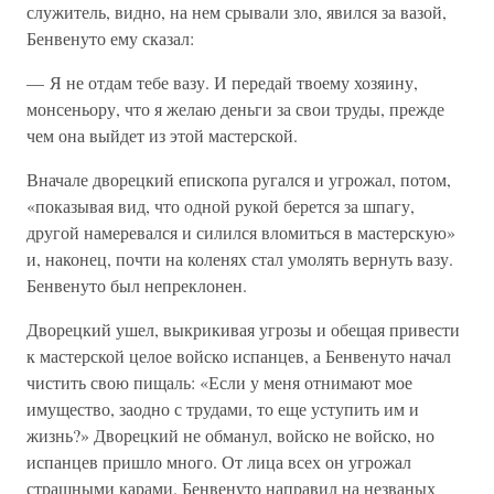
служитель, видно, на нем срывали зло, явился за вазой,
Бенвенуто ему сказал:
— Я не отдам тебе вазу. И передай твоему хозяину,
монсеньору, что я желаю деньги за свои труды, прежде
чем она выйдет из этой мастерской.
Вначале дворецкий епископа ругался и угрожал, потом,
«показывая вид, что одной рукой берется за шпагу,
другой намеревался и силился вломиться в мастерскую»
и, наконец, почти на коленях стал умолять вернуть вазу.
Бенвенуто был непреклонен.
Дворецкий ушел, выкрикивая угрозы и обещая привести
к мастерской целое войско испанцев, а Бенвенуто начал
чистить свою пищаль: «Если у меня отнимают мое
имущество, заодно с трудами, то еще уступить им и
жизнь?» Дворецкий не обманул, войско не войско, но
испанцев пришло много. От лица всех он угрожал
страшными карами. Бенвенуто направил на незваных