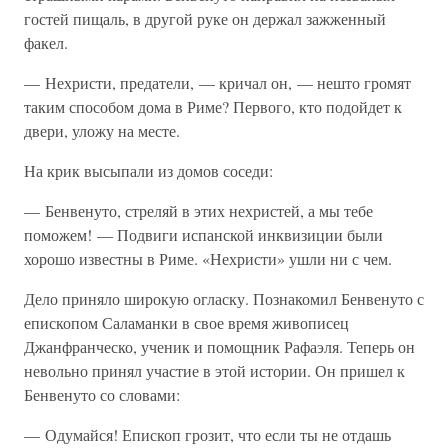
гостей пищаль, в другой руке он держал зажженный
факел.
— Нехристи, предатели, — кричал он, — нешто громят
таким способом дома в Риме? Первого, кто подойдет к
двери, уложу на месте.
На крик высыпали из домов соседи:
— Бенвенуто, стреляй в этих нехристей, а мы тебе
поможем! — Подвиги испанской инквизиции были
хорошо известны в Риме. «Нехристи» ушли ни с чем.
Дело приняло широкую огласку. Познакомил Бенвенуто с
епископом Саламанки в свое время живописец
Джанфранческо, ученик и помощник Рафаэля. Теперь он
невольно принял участие в этой истории. Он пришел к
Бенвенуто со словами:
— Одумайся! Епископ грозит, что если ты не отдашь