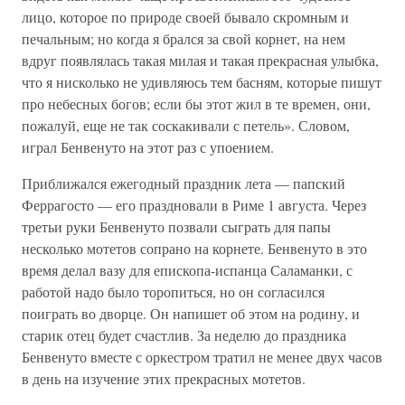
лицо, которое по природе своей бывало скромным и
печальным; но когда я брался за свой корнет, на нем
вдруг появлялась такая милая и такая прекрасная улыбка,
что я нисколько не удивляюсь тем басням, которые пишут
про небесных богов; если бы этот жил в те времен, они,
пожалуй, еще не так соскакивали с петель». Словом,
играл Бенвенуто на этот раз с упоением.
Приближался ежегодный праздник лета — папский
Феррагосто — его праздновали в Риме 1 августа. Через
третьи руки Бенвенуто позвали сыграть для папы
несколько мотетов сопрано на корнете. Бенвенуто в это
время делал вазу для епископа-испанца Саламанки, с
работой надо было торопиться, но он согласился
поиграть во дворце. Он напишет об этом на родину, и
старик отец будет счастлив. За неделю до праздника
Бенвенуто вместе с оркестром тратил не менее двух часов
в день на изучение этих прекрасных мотетов.