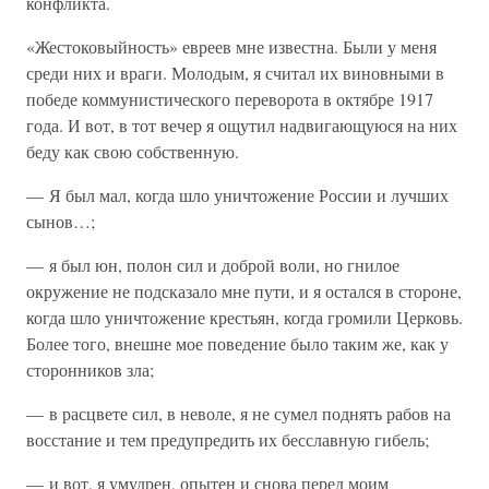
конфликта.
«Жестоковыйность» евреев мне известна. Были у меня
среди них и враги. Молодым, я считал их виновными в
победе коммунистического переворота в октябре 1917
года. И вот, в тот вечер я ощутил надвигающуюся на них
беду как свою собственную.
— Я был мал, когда шло уничтожение России и лучших
сынов…;
— я был юн, полон сил и доброй воли, но гнилое
окружение не подсказало мне пути, и я остался в стороне,
когда шло уничтожение крестьян, когда громили Церковь.
Более того, внешне мое поведение было таким же, как у
сторонников зла;
— в расцвете сил, в неволе, я не сумел поднять рабов на
восстание и тем предупредить их бесславную гибель;
— и вот, я умудрен, опытен и снова перед моим