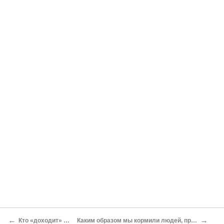
←
→
Кто «доходит» быстрее
Каким образом мы кормили людей, призыв Зандрока