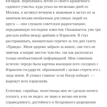
взглядов. Вернувшись летом со своего крошечного
садового участка, куда уехал на несколько дней из
Москвы, я заглянул вечером к знакомым и застал их за
занятием весьма необычным для умных людей их
круга — они слушали советскую радиостанцию,
передававшую последние известия. Оказывается, уже три
дня шла война между арабами и Израилем. Я стал
расспрашивать, внимательно перечел за эти дни газету
«Правда». Меня здорово забрало за живое, сам того не
замечая, я напряг шестое чувство, так как располагал
только необъективной информацией. Мои сомнения
исчезли: передо была картина коалиции всех соседних с
Израилем государств, образованной с целью стереть его с
лица земли. Я уловил главное: если Насер победит —
вырежут всех израильтян.
Египтяне, сирийцы, палестинцы мне не сделали ничего
плохого, я их не видел, не знаю и желаю им всем
справедливого, достойного и бескровного разрешения