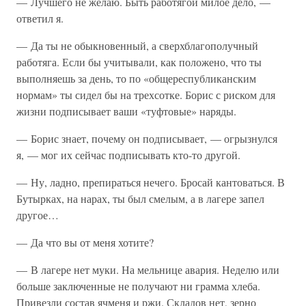
— Лучшего не желаю. Быть работягой милое дело, —
ответил я.
— Да ты не обыкновенный, а сверхблагополучный
работяга. Если бы учитывали, как положено, что ты
выполняешь за день, то по «общереспубликанским
нормам» ты сидел бы на трехсотке. Борис с риском для
жизни подписывает ваши «туфтовые» наряды.
— Борис знает, почему он подписывает, — огрызнулся
я, — мог их сейчас подписывать кто-то другой.
— Ну, ладно, препираться нечего. Бросай кантоваться. В
Бутырках, на нарах, ты был смелым, а в лагере запел
другое…
— Да что вы от меня хотите?
— В лагере нет муки. На мельнице авария. Неделю или
больше заключенные не получают ни грамма хлеба.
Привезли состав ячменя и ржи. Складов нет, зерно