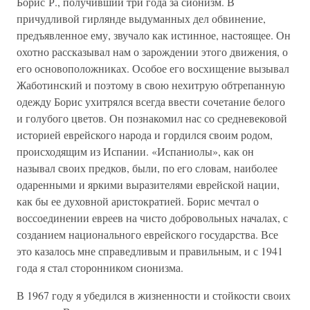
Борис Р., получивший три года за сионизм. В
причудливой гирлянде выдуманных дел обвинение,
предъявленное ему, звучало как истинное, настоящее. Он
охотно рассказывал нам о зарождении этого движения, о
его основоположниках. Особое его восхищение вызывал
Жаботинский и поэтому в свою нехитрую обтрепанную
одежду Борис ухитрялся всегда ввести сочетание белого
и голубого цветов. Он познакомил нас со средневековой
историей еврейского народа и гордился своим родом,
происходящим из Испании. «Испаниолы», как он
называл своих предков, были, по его словам, наиболее
одаренными и яркими выразителями еврейской нации,
как бы ее духовной аристократией. Борис мечтал о
воссоединении евреев на чисто добровольных началах, с
созданием национального еврейского государства. Все
это казалось мне справедливым и правильным, и с 1941
года я стал сторонником сионизма.
В 1967 году я убедился в жизненности и стойкости своих