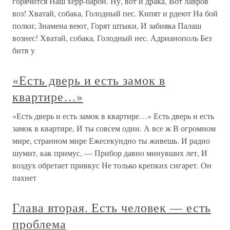
горячится Наш херр-барон. Ну, вот и драка, Вот лавров
воз! Хватай, собака, Голодный пес. Кипят и рдеют На бой
полки; Знамена веют, Горят штыки, И забияка Палаш
вознес! Хватай, собака, Голодный нес. Адрианополь Без
битв у
«Есть дверь и есть замок в
квартире…»
«Есть дверь и есть замок в квартире…» Есть дверь и есть
замок в квартире, И ты совсем один. А все ж В огромном
мире, странном мире Ежесекундно ты живешь. И радио
шумит, как примус, — Прибор давно минувших лет, И
воздух обретает привкус Не только крепких сигарет. Он
пахнет
Глава вторая. Есть человек — есть
проблема