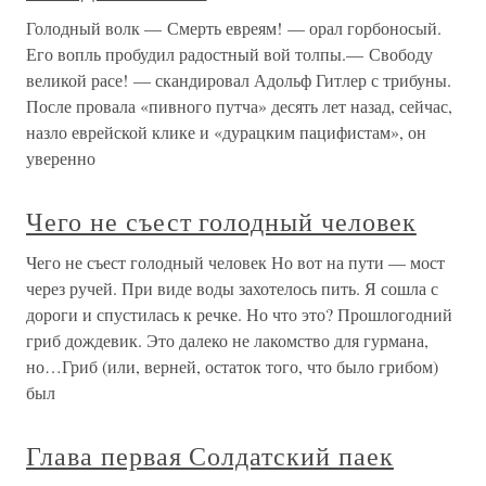
Голодный волк — Смерть евреям! — орал горбоносый.
Его вопль пробудил радостный вой толпы.— Свободу
великой расе! — скандировал Адольф Гитлер с трибуны.
После провала «пивного путча» десять лет назад, сейчас,
назло еврейской клике и «дурацким пацифистам», он
уверенно
Чего не съест голодный человек
Чего не съест голодный человек Но вот на пути — мост
через ручей. При виде воды захотелось пить. Я сошла с
дороги и спустилась к речке. Но что это? Прошлогодний
гриб дождевик. Это далеко не лакомство для гурмана,
но…Гриб (или, верней, остаток того, что было грибом)
был
Глава первая Солдатский паек