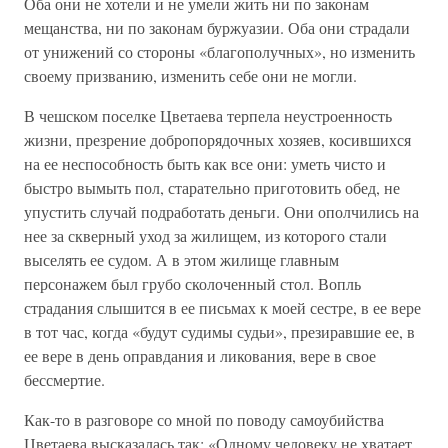
Оба они не хотели и не умели жить ни по законам
мещанства, ни по законам буржуазии. Оба они страдали
от унижений со стороны «благополучных», но изменить
своему призванию, изменить себе они не могли.
В чешском поселке Цветаева терпела неустроенность
жизни, презрение добропорядочных хозяев, косившихся
на ее неспособность быть как все они: уметь чисто и
быстро вымыть пол, старательно приготовить обед, не
упустить случай подработать деньги. Они ополчились на
нее за скверный уход за жилищем, из которого стали
выселять ее судом. А в этом жилище главным
персонажем был грубо сколоченный стол. Вопль
страдания слышится в ее письмах к моей сестре, в ее вере
в тот час, когда «будут судимы судьи», презиравшие ее, в
ее вере в день оправдания и ликования, вере в свое
бессмертие.
Как-то в разговоре со мной по поводу самоубийства
Цветаева высказалась так: «Одному человеку не хватает