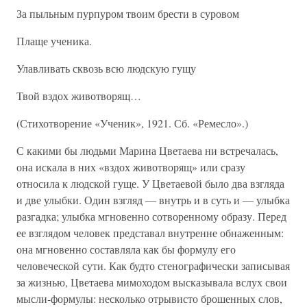
За пыльным пурпуром твоим брести в суровом
Плаще ученика.
Улавливать сквозь всю людскую гущу
Твой вздох животворящ…
(Стихотворение «Ученик», 1921. Сб. «Ремесло».)
С какими бы людьми Марина Цветаева ни встречалась,
она искала в них «вздох животворящ» или сразу
относила к людской гуще. У Цветаевой было два взгляда
и две улыбки. Один взгляд — внутрь и в суть и — улыбка
разгадка; улыбка мгновенно сотворенному образу. Перед
ее взглядом человек представал внутренне обнаженным:
она мгновенно составляла как бы формулу его
человеческой сути. Как будто стенографически записывая
за жизнью, Цветаева мимоходом высказывала вслух свои
мысли-формулы: несколько отрывисто брошенных слов,