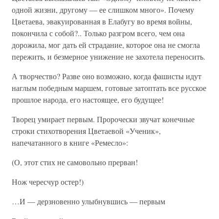
одной жизни, другому — ее слишком много». Почему
Цветаева, эвакуированная в Елабугу во время войны,
покончила с собой?.. Только разгром всего, чем она
дорожила, мог дать ей страдание, которое она не смогла
пережить, и безмерное унижение не захотела переносить.
А творчество? Разве оно возможно, когда фашисты идут
наглым победным маршем, готовые затоптать все русское
прошлое народа, его настоящее, его будущее!
Творец умирает первым. Пророчески звучат конечные
строки стихотворения Цветаевой «Ученик»,
напечатанного в книге «Ремесло»:
(О, этот стих не самовольно прерван!
Нож чересчур остер!)
…И — дерзновенно улыбнувшись — первым