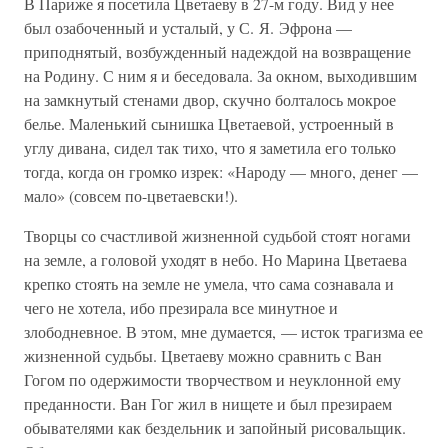
В Париже я посетила Цветаеву в 27-м году. Вид у нее
был озабоченный и усталый, у С. Я. Эфрона —
приподнятый, возбужденный надеждой на возвращение
на Родину. С ним я и беседовала. За окном, выходившим
на замкнутый стенами двор, скучно болталось мокрое
белье. Маленький сынишка Цветаевой, устроенный в
углу дивана, сидел так тихо, что я заметила его только
тогда, когда он громко изрек: «Народу — много, денег —
мало» (совсем по-цветаевски!).
Творцы со счастливой жизненной судьбой стоят ногами
на земле, а головой уходят в небо. Но Марина Цветаева
крепко стоять на земле не умела, что сама сознавала и
чего не хотела, ибо презирала все минутное и
злободневное. В этом, мне думается, — исток трагизма ее
жизненной судьбы. Цветаеву можно сравнить с Ван
Гогом по одержимости творчеством и неуклонной ему
преданности. Ван Гог жил в нищете и был презираем
обывателями как бездельник и запойный рисовальщик.