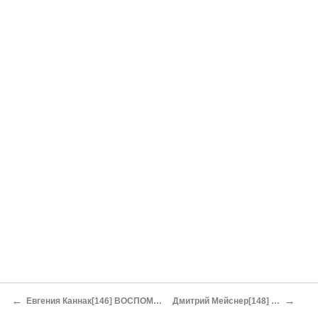
←
→
Евгения Каннак[146] ВОСПОМИНАНИЯ О «ГЕЛИКОНЕ» Отрывок
Дмитрий Мейснер[148] ИЗ ЗАПИСОК ЭМИГРАНТА