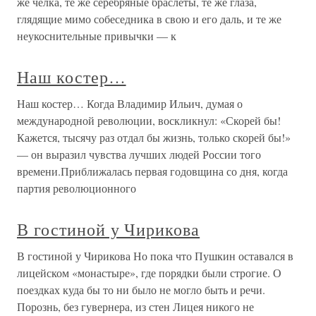
же челка, те же серебряные браслеты, те же глаза,
глядящие мимо собеседника в свою и его даль, и те же
неукоснительные привычки — к
Наш костер…
Наш костер… Когда Владимир Ильич, думая о
международной революции, воскликнул: «Скорей бы!
Кажется, тысячу раз отдал бы жизнь, только скорей бы!»
— он выразил чувства лучших людей России того
времени.Приближалась первая годовщина со дня, когда
партия революционного
В гостиной у Чирикова
В гостиной у Чирикова Но пока что Пушкин оставался в
лицейском «монастыре», где порядки были строгие. О
поездках куда бы то ни было не могло быть и речи.
Порознь, без гувернера, из стен Лицея никого не