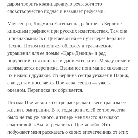
даром творить квазинародную речь, хотя это
словотворчество подчас и называет ребусами.
Моя сестра, Людмила Евгеньевна, работает в Берлине
книжным графиком при русских издательствах. Там она
и познакомилась с Цветаевой на ее пути через Берлин в
Чехию. Потом исполняет обложку и графические
украшения для ее поэмы «Царь-Девица» и ряд
поручений, связанных с изданием ее книг. Между ними и
завязывается переписка. Взаимное понимание связывает
их нежной дружбой. Из Берлина сестра уезжает в Париж,
а когда там поселяется Цветаева, сестра — уже за
океаном. Переписка их обрывается.
Письма Цветаевой к сестре раскрывают весь трагизм ее
жизни в эмиграции. В те годы ценителей ее творчества
было не так уж много, а теперь меня часто называют
счастливой: «Вы встречались с Цветаевой». Это
побуждает меня рассказать о своих впечатлениях от этих