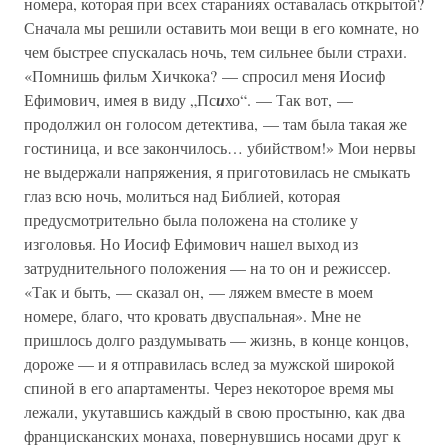
номера, которая при всех стараниях оставалась открытой?
Сначала мы решили оставить мои вещи в его комнате, но
чем быстрее спускалась ночь, тем сильнее были страхи.
«Помнишь фильм Хичкока? — спросил меня Иосиф
Ефимович, имея в виду „Пс
и
хо“. — Так вот, —
продолжил он голосом детектива, — там была такая же
гостиница, и все закончилось… убийством!» Мои нервы
не выдержали напряжения, я приготовилась не смыкать
глаз всю ночь, молиться над Библией, которая
предусмотрительно была положена на столике у
изголовья. Но Иосиф Ефимович нашел выход из
затруднительного положения — на то он и режиссер.
«Так и быть, — сказал он, — ляжем вместе в моем
номере, благо, что кровать двуспальная». Мне не
пришлось долго раздумывать — жизнь, в конце концов,
дороже — и я отправилась вслед за мужской широкой
спиной в его апартаменты. Через некоторое время мы
лежали, укутавшись каждый в свою простыню, как два
францисканских монаха, повернувшись носами друг к