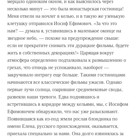
мерцало одиноким окном, и как выяснилось через
несколько минут — это была монастырская гостиница!
Меня отвели на ночлег в келью, и в такую же узенькую
клетушку отправился Иосиф Ефимович. «За что это
нам? — думала я, уставившись в маленькое оконце на
звездное небо, — похоже на предупреждение свыше:
если не прекратите снимать эти дурацкие фильмы, будете
жить в собственных декорациях!» Царящая вокруг
атмосфера определенно подталкивала к размышлению о
грехах, что отнюдь не успокаивало, наоборот —
закручивало интригу еще больше. Такими гостиницами
начинаются все классические фильмы ужасов. Однако
первые лучи солнца, озарившие средневековые своды,
развеяли наши тревоги. Едва поднявшись и
встретившись в коридоре между кельями, мы, с Иосифом
Ефимовичем обнаружили, что нас уже разыскивают.
Появившаяся как из-под земли рослая блондинка по
имени Елена, русского происхождения, оказывается,
приехала специально за нами. Она долго извинялась за