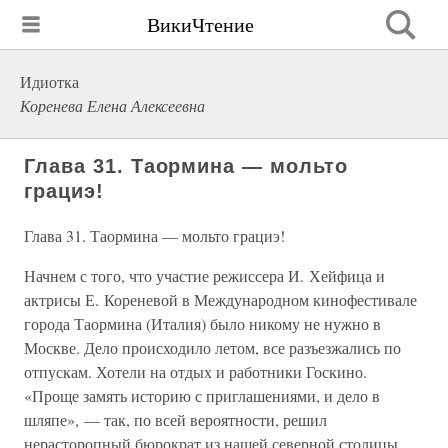
ВикиЧтение
Идиотка
Коренева Елена Алексеевна
Глава 31. Таормина — мольто
грациэ!
Глава 31. Таормина — мольто грациэ!
Начнем с того, что участие режиссера И. Хейфица и
актрисы Е. Кореневой в Международном кинофестивале
города Таормина (Италия) было никому не нужно в
Москве. Дело происходило летом, все разъезжались по
отпускам. Хотели на отдых и работники Госкино.
«Проще замять историю с приглашениями, и дело в
шляпе», — так, по всей вероятности, решил
нерасторопный бюрократ из нашей северной столицы.