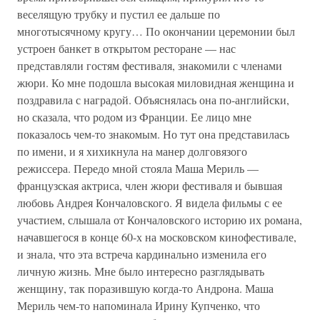
веселящую трубку и пустил ее дальше по
многотысячному кругу… По окончании церемонии был
устроен банкет в открытом ресторане — нас
представляли гостям фестиваля, знакомили с членами
жюри. Ко мне подошла высокая миловидная женщина и
поздравила с наградой. Объяснялась она по-английски,
но сказала, что родом из Франции. Ее лицо мне
показалось чем-то знакомым. Но тут она представилась
по имени, и я хихикнула на манер долговязого
режиссера. Передо мной стояла Маша Мериль —
французская актриса, член жюри фестиваля и бывшая
любовь Андрея Кончаловского. Я видела фильмы с ее
участием, слышала от Кончаловского историю их романа,
начавшегося в конце 60-х на московском кинофестивале,
и знала, что эта встреча кардинально изменила его
личную жизнь. Мне было интересно разглядывать
женщину, так поразившую когда-то Андрона. Маша
Мериль чем-то напоминала Ирину Купченко, что