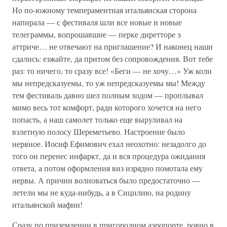
Но по-южному темпераментная итальянская сторона
напирала — с фестиваля шли все новые и новые
телеграммы, вопрошавшие — перке диретторе э
аттриче… не отвечают на приглашение? И наконец наши
сдались: езжайте, да притом без сопровождения. Вот тебе
раз: то ничего, то сразу все! «Беги — не хочу…» Уж коли
мы непредсказуемы, то уж непредсказуемы мы! Между
тем фестиваль давно шел полным ходом — проплывал
мимо весь тот комфорт, ради которого хочется на него
попасть, а наш самолет только еще выруливал на
взлетную полосу Шереметьево. Настроение было
нервное. Иосиф Ефимович ехал неохотно: незадолго до
того он перенес инфаркт, да и вся процедура ожидания
ответа, а потом оформления виз изрядно помотала ему
нервы. А причин волноваться было предостаточно —
летели мы не куда-нибудь, а в Сицилию, на родину
итальянской мафии!
Сразу по приземлении в пригородном аэропорте, ровно в