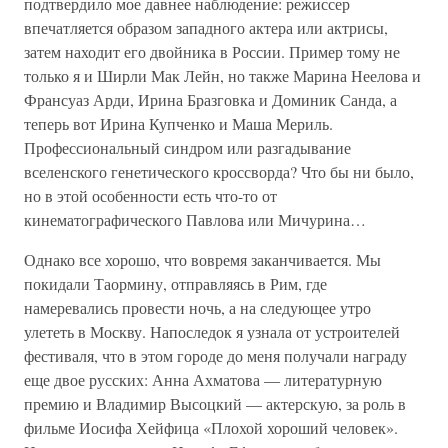
подтвердило мое давнее наблюдение: режиссер
впечатляется образом западного актера или актрисы,
затем находит его двойника в России. Пример тому не
только я и Ширли Мак Лейн, но также Марина Неелова и
Франсуаз Арди, Ирина Бразговка и Доминик Санда, а
теперь вот Ирина Купченко и Маша Мериль.
Профессиональный синдром или разгадывание
вселенского генетического кроссворда? Что бы ни было,
но в этой особенности есть что-то от
кинематографического Павлова или Мичурина…
Однако все хорошо, что вовремя заканчивается. Мы
покидали Таормину, отправляясь в Рим, где
намеревались провести ночь, а на следующее утро
улететь в Москву. Напоследок я узнала от устроителей
фестиваля, что в этом городе до меня получали награду
еще двое русских: Анна Ахматова — литературную
премию и Владимир Высоцкий — актерскую, за роль в
фильме Иосифа Хейфица «Плохой хороший человек».