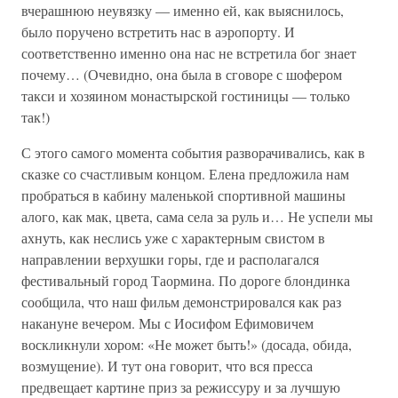
вчерашнюю неувязку — именно ей, как выяснилось,
было поручено встретить нас в аэропорту. И
соответственно именно она нас не встретила бог знает
почему… (Очевидно, она была в сговоре с шофером
такси и хозяином монастырской гостиницы — только
так!)
С этого самого момента события разворачивались, как в
сказке со счастливым концом. Елена предложила нам
пробраться в кабину маленькой спортивной машины
алого, как мак, цвета, сама села за руль и… Не успели мы
ахнуть, как неслись уже с характерным свистом в
направлении верхушки горы, где и располагался
фестивальный город Таормина. По дороге блондинка
сообщила, что наш фильм демонстрировался как раз
накануне вечером. Мы с Иосифом Ефимовичем
воскликнули хором: «Не может быть!» (досада, обида,
возмущение). И тут она говорит, что вся пресса
предвещает картине приз за режиссуру и за лучшую