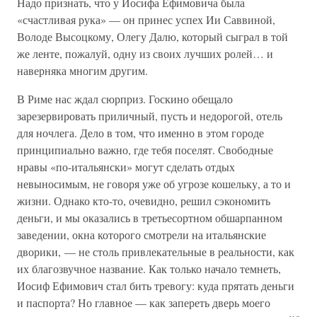
Надо признать, что у Иосифа Ефимовича была
«счастливая рука» — он принес успех Ии Саввиной,
Володе Высоцкому, Олегу Далю, который сыграл в той
же ленте, пожалуй, одну из своих лучших ролей… и
наверняка многим другим.
В Риме нас ждал сюрприз. Госкино обещало
зарезервировать приличный, пусть и недорогой, отель
для ночлега. Дело в том, что именно в этом городе
принципиально важно, где тебя поселят. Свободные
нравы «по-итальянски» могут сделать отдых
невыносимым, не говоря уже об угрозе кошельку, а то и
жизни. Однако кто-то, очевидно, решил сэкономить
деньги, и мы оказались в третьесортном обшарпанном
заведении, окна которого смотрели на итальянские
дворики, — не столь привлекательные в реальности, как
их благозвучное название. Как только начало темнеть,
Иосиф Ефимович стал бить тревогу: куда прятать деньги
и паспорта? Но главное — как запереть дверь моего