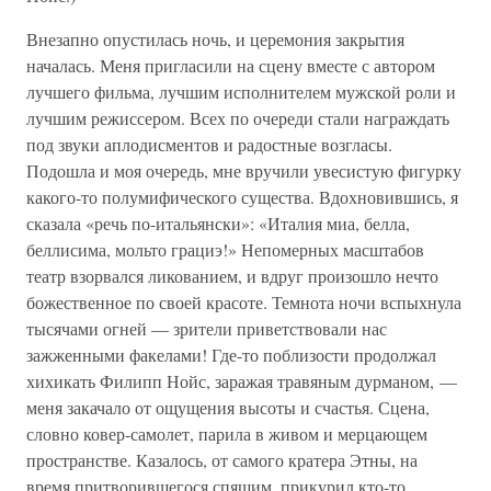
Внезапно опустилась ночь, и церемония закрытия
началась. Меня пригласили на сцену вместе с автором
лучшего фильма, лучшим исполнителем мужской роли и
лучшим режиссером. Всех по очереди стали награждать
под звуки аплодисментов и радостные возгласы.
Подошла и моя очередь, мне вручили увесистую фигурку
какого-то полумифического существа. Вдохновившись, я
сказала «речь по-итальянски»: «Италия миа, белла,
беллисима, мольто грациэ!» Непомерных масштабов
театр взорвался ликованием, и вдруг произошло нечто
божественное по своей красоте. Темнота ночи вспыхнула
тысячами огней — зрители приветствовали нас
зажженными факелами! Где-то поблизости продолжал
хихикать Филипп Нойс, заражая травяным дурманом, —
меня закачало от ощущения высоты и счастья. Сцена,
словно ковер-самолет, парила в живом и мерцающем
пространстве. Казалось, от самого кратера Этны, на
время притворившегося спящим, прикурил кто-то