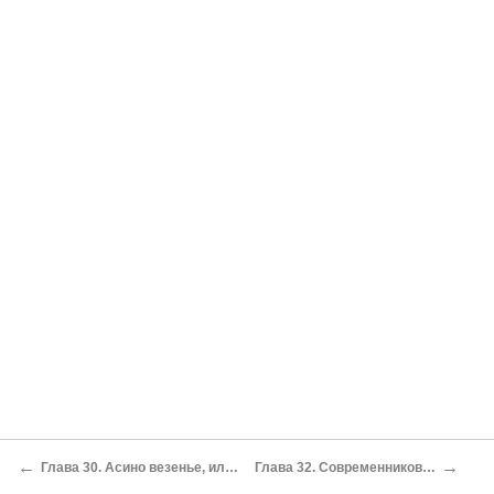
←
→
Глава 30. Асино везенье, или «Старый хрен»
Глава 32. Современниковское подполье