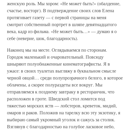
женскую роль. Мы хором: «Не может быть!» (обалдение,
счастье, восторг). В подтверждение своих слов Елена
протягивает газету — с первой страницы на меня
смотрит собственный портрет в шляпе девятнадцатого
века, кадр из фильма. «Не может быть…» — думаю я о
себе (неверие, шок, благодарность).
Наконец мы на месте. Оглядываемся по сторонам.
Городок маленький и очаровательный. Повсюду
шныряют полуобнаженные кинематографисты. Я в
ужасе: в своих туалетах выгляжу в буквальном смысле
черной овцой… среди полупрозрачного белого, в которое
облачены, а скорее полураздеты все вокруг. Мы
отправляемся к позднему завтраку в ресторанчик, что
расположен в гроте. Шведский стол ломится под
тяжестью морских яств — лобстеров, креветок, мидий,
омаров и раков. Положив на тарелку всю эту экзотику, я
выбираю самый укромный уголок и сажусь за столик.
Взглянув с благодарностью на голубое ласковое небо,