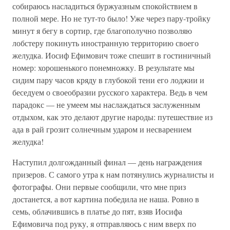
собираюсь насладиться буржуазным спокойствием в
полной мере. Но не тут-то было! Уже через пару-тройку
минут я бегу в сортир, где благополучно позволяю
лобстеру покинуть иностранную территорию своего
желудка. Иосиф Ефимович тоже спешит в гостиничный
номер: хорошенького понемножку. В результате мы
сидим пару часов кряду в глубокой тени его лоджии и
беседуем о своеобразии русского характера. Ведь в чем
парадокс — не умеем мы наслаждаться заслуженным
отдыхом, как это делают другие народы: путешествие из
ада в рай грозит солнечным ударом и несварением
желудка!
Наступил долгожданный финал — день награждения
призеров. С самого утра к нам потянулись журналисты и
фотографы. Они первые сообщили, что мне приз
достанется, а вот картина победила не наша. Ровно в
семь, облачившись в платье до пят, взяв Иосифа
Ефимовича под руку, я отправляюсь с ним вверх по