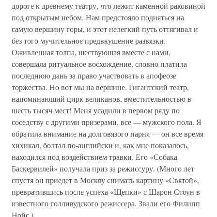
дороге к древнему театру, что лежит каменной раковиной
под открытым небом. Нам предстояло подняться на
самую вершину горы, и этот нелегкий путь оттягивал и
без того мучительное предвкушение развязки.
Оживленная толпа, шествующая вместе с нами,
совершала ритуальное восхождение, словно платила
последнюю дань за право участвовать в апофеозе
торжества. Но вот мы на вершине. Гигантский театр,
напоминающий цирк великанов, вместительностью в
шесть тысяч мест! Меня усадили в первом ряду по
соседству с другими призерами, все — мужского пола. Я
обратила внимание на долговязого парня — он все время
хихикал, болтал по-английски и, как мне показалось,
находился под воздействием травки. Его «Собака
Баскервилей» получала приз за режиссуру. (Много лет
спустя он приедет в Москву снимать картину «Святой»,
превратившись после успеха «Щепки» с Шарон Стоун в
известного голливудского режиссера. Звали его Филипп
Нойс.)