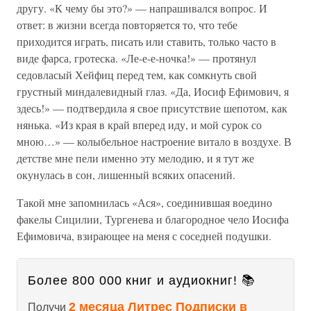
другу. «К чему бы это?» — напрашивался вопрос. И
ответ: в жизни всегда повторяется то, что тебе
приходится играть, писать или ставить, только часто в
виде фарса, гротеска. «Ле-е-е-ночка!» — протянул
седовласый Хейфиц перед тем, как сомкнуть свой
грустный миндалевидный глаз. «Да, Иосиф Ефимович, я
здесь!» — подтвердила я свое присутствие шепотом, как
нянька. «Из края в край вперед иду, и мой сурок со
мною…» — колыбельное настроение витало в воздухе. В
детстве мне пели именно эту мелодию, и я тут же
окунулась в сон, лишенный всяких опасений.
Такой мне запомнилась «Ася», соединившая воедино
факелы Сицилии, Тургенева и благородное чело Иосифа
Ефимовича, взирающее на меня с соседней подушки.
Более 800 000 книг и аудиокниг! 📚
2 месяца Литрес Подписки в
Получи