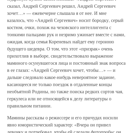
сказал, Андрей Сергеевич решил, Андрей Сергеевич
хочет…» — ежевечерне слышала я от нее. И мне
казалось, что «Андрей Сергеевич» носит бородку, серый
костюм, очки, похож на чеховского интеллигента с
тонкими пальцами рук и незримо ужинает вместе с нами,
ожидая, когда семья Кореневых найдет ему героиню
будущего шедевра. О том, что этот «призрак» очень
прихотлив в выборе, свидетельствовало выражение
маминого осунувшегося лица и постоянный знак вопроса
в ее глазах: «Андрей Сергеевич хочет, чтобы…» — и
дальше следовало какое-нибудь невероятное задание,
касающееся не только поездок в отдаленные концы
необъятной Родины, но также поиска редких сортов чая,
геркулеса или не относящейся к делу литературы о
правильном питании.
Мамины рассказы о режиссере и его причудах носили
явно юмористический характер: «Вчера он привел
девочку и потребовал, чтобы ей сделали фотопробы: он