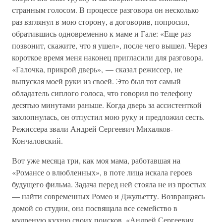
странным голосом. В процессе разговора он несколько
раз взглянул в мою сторону, а договорив, попросил,
обратившись одновременно к маме и Гале: «Еще раз
позвонит, скажите, что я ушел», после чего вышел. Через
короткое время меня наконец пригласили для разговора.
«Галочка, прикрой дверь», — сказал режиссер, не
выпуская моей руки из своей. Это был тот самый
обладатель сиплого голоса, что говорил по телефону
десятью минутами раньше. Когда дверь за ассистенткой
захлопнулась, он отпустил мою руку и предложил сесть.
Режиссера звали Андрей Сергеевич Михалков-
Кончаловский.
Вот уже месяца три, как моя мама, работавшая на
«Романсе о влюбленных», в поте лица искала героев
будущего фильма. Задача перед ней стояла не из простых
— найти современных Ромео и Джульетту. Возвращаясь
домой со студии, она посвящала все семейство в
мудреную кухню своих поисков. «Андрей Сергеевич