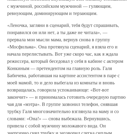
с мужчиной, российским мужчиной — гуляющим,
ревнующим, доминирующим и терзающим.
«Леночка, загляни в сценарий, тебя будут спрашивать,
понравился он или нет, а ты даже не читала», —
прервала мои мысли мама, вернув снова в группу
«Мосфильма». Она протянула сценарий, я взяла его и
начала перелистывать. Вот уже скоро час, как я ждала
режиссера, который беседовал у себя в кабине с актером
Конкиным — претендентом на главную роль. Галя
Бабичева, работавшая на картине ассистентом в паре с
моей мамой, то и дело выбегала из комнаты и вновь
возвращалась, говорила успокаивающе: «Вот-вот
закончит» — и принималась готовить очередную партию
чая для «мэтра». В группе зазвонил телефон, снявшая
трубку Галя многозначительно взглянула на маму и со
словами: «Она!» — снова выбежала. Вернувшись,
привела с собой мужчину моложавого вида. Он
энергично снял трубку и заговорил слегка сиплым,