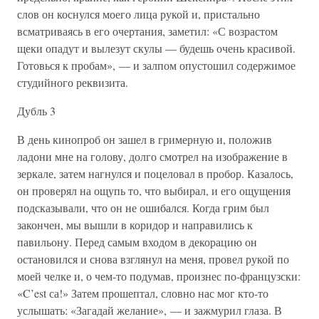
слов он коснулся моего лица рукой и, пристально
всматриваясь в его очертания, заметил: «С возрастом
щеки опадут и вылезут скулы — будешь очень красивой.
Готовься к пробам», — и залпом опустошил содержимое
студийного реквизита.
Дубль 3
В день кинопроб он зашел в гримерную и, положив
ладони мне на голову, долго смотрел на изображение в
зеркале, затем нагнулся и поцеловал в пробор. Казалось,
он проверял на ощупь то, что выбирал, и его ощущения
подсказывали, что он не ошибался. Когда грим был
закончен, мы вышли в коридор и направились к
павильону. Перед самым входом в декорацию он
остановился и снова взглянул на меня, провел рукой по
моей челке и, о чем-то подумав, произнес по-французски:
«C’est са!» Затем прошептал, словно нас мог кто-то
услышать: «Загадай желание», — и зажмурил глаза. В