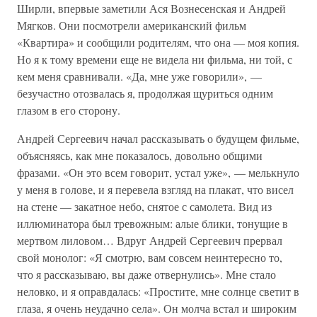
Ширли, впервые заметили Ася Вознесенская и Андрей
Мягков. Они посмотрели американский фильм
«Квартира» и сообщили родителям, что она — моя копия.
Но я к тому времени еще не видела ни фильма, ни той, с
кем меня сравнивали. «Да, мне уже говорили», —
безучастно отозвалась я, продолжая щуриться одним
глазом в его сторону.
Андрей Сергеевич начал рассказывать о будущем фильме,
объясняясь, как мне показалось, довольно общими
фразами. «Он это всем говорит, устал уже», — мелькнуло
у меня в голове, и я перевела взгляд на плакат, что висел
на стене — закатное небо, снятое с самолета. Вид из
иллюминатора был тревожным: алые блики, тонущие в
мертвом лиловом… Вдруг Андрей Сергеевич прервал
свой монолог: «Я смотрю, вам совсем неинтересно то,
что я рассказываю, вы даже отвернулись». Мне стало
неловко, и я оправдалась: «Простите, мне солнце светит в
глаза, я очень неудачно села». Он молча встал и широким