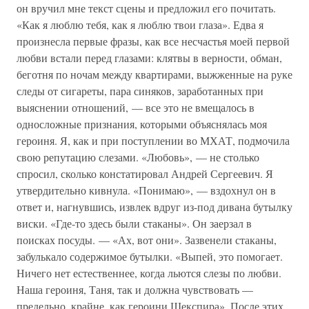
он вручил мне текст сцены и предложил его почитать.
«Как я люблю тебя, как я люблю твои глаза». Едва я
произнесла первые фразы, как все несчастья моей первой
любви встали перед глазами: клятвы в верности, обман,
беготня по ночам между квартирами, выжженные на руке
следы от сигареты, пара синяков, заработанных при
выяснении отношений, — все это не вмещалось в
односложные признания, которыми объяснялась моя
героиня. Я, как и при поступлении во МХАТ, подмочила
свою репутацию слезами. «Любовь», — не столько
спросил, сколько констатировал Андрей Сергеевич. Я
утвердительно кивнула. «Понимаю», — вздохнул он в
ответ и, нагнувшись, извлек вдруг из-под дивана бутылку
виски. «Где-то здесь были стаканы». Он заерзал в
поисках посуды. — «Ах, вот они». Зазвенели стаканы,
забулькало содержимое бутылки. «Выпей, это помогает.
Ничего нет естественнее, когда льются слезы по любви.
Наша героиня, Таня, так и должна чувствовать —
предельно, крайне, как героини Шекспира». После этих