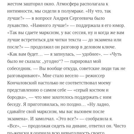
жестом зашторил окно. Атмосфера располагала к
интимности, мы сидели в полумраке. «Ну что, так
лучше?» — в вопросе Андрея Сергеевича было
лукавство. «Намного лучше!» — поддержала я его юмор.
«Так вы сдаете марксизм, у вас сессия, ну и когда же вам
лучше встретиться для читки текста — до экзамена или
после?» — продолжил он разговор в деловом ключе.
«Как вам будет… — я запнулась, — удобнее». — «Чуть
было не сказала: „угодно“? — парировал мой
собеседник. — Вы вообще откуда, советские люди так не
разговаривают». Мне стало весело — режиссер
Кончаловский настолько не соответствовал моему
представлению о самом себе — «серый костюм и
бородка», — что мне захотелось поддержать с ним
беседу. Я приготовилась, но поздно… «Ну ладно,
сдавайте свой марксизм, мы вас вызовем после
экзамена». И замолчал. «Это все?» — сообразила я.
«Все», — продолжая сидеть на диване, ответил он. Чисто
по-женски я оценила всю невыгодность своего