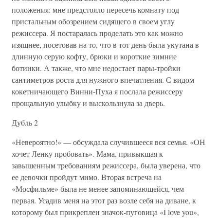
положения: мне предстояло пересечь комнату под
пристальным обозрением сидящего в своем углу
режиссера. Я постаралась проделать это как можно
изящнее, посетовав на то, что в тот день была укутана в
длинную серую кофту, брюки и короткие зимние
ботинки. А также, что мне недостает пары-тройки
сантиметров роста для нужного впечатления. С видом
кокетничающего Винни-Пуха я послала режиссеру
прощальную улыбку и выскользнула за дверь.
Дубль 2
«Невероятно!» — обсуждала случившееся вся семья. «ОН
хочет Ленку пробовать». Мама, привыкшая к
завышенным требованиям режиссера, была уверена, что
ее девочки пройдут мимо. Вторая встреча на
«Мосфильме» была не менее запоминающейся, чем
первая. Усадив меня на этот раз возле себя на диване, к
которому был прикреплен значок-пуговица «I love you»,