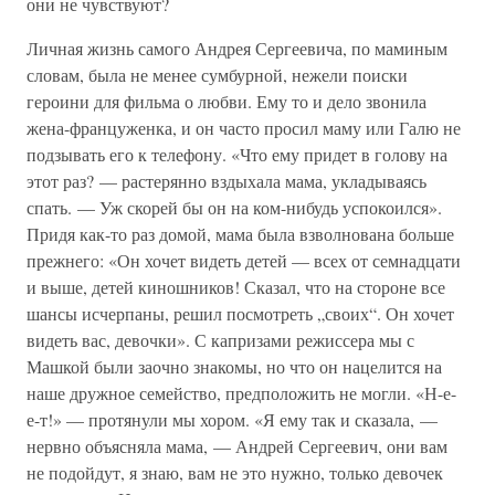
они не чувствуют?
Личная жизнь самого Андрея Сергеевича, по маминым
словам, была не менее сумбурной, нежели поиски
героини для фильма о любви. Ему то и дело звонила
жена-француженка, и он часто просил маму или Галю не
подзывать его к телефону. «Что ему придет в голову на
этот раз? — растерянно вздыхала мама, укладываясь
спать. — Уж скорей бы он на ком-нибудь успокоился».
Придя как-то раз домой, мама была взволнована больше
прежнего: «Он хочет видеть детей — всех от семнадцати
и выше, детей киношников! Сказал, что на стороне все
шансы исчерпаны, решил посмотреть „своих“. Он хочет
видеть вас, девочки». С капризами режиссера мы с
Машкой были заочно знакомы, но что он нацелится на
наше дружное семейство, предположить не могли. «Н-е-
е-т!» — протянули мы хором. «Я ему так и сказала, —
нервно объясняла мама, — Андрей Сергеевич, они вам
не подойдут, я знаю, вам не это нужно, только девочек