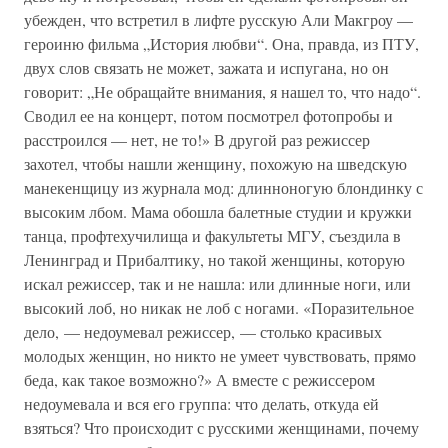
убежден, что встретил в лифте русскую Али Макгроу —
героиню фильма „История любви“. Она, правда, из ПТУ,
двух слов связать не может, зажата и испугана, но он
говорит: „Не обращайте внимания, я нашел то, что надо“.
Сводил ее на концерт, потом посмотрел фотопробы и
расстроился — нет, не то!» В другой раз режиссер
захотел, чтобы нашли женщину, похожую на шведскую
манекенщицу из журнала мод: длинноногую блондинку с
высоким лбом. Мама обошла балетные студии и кружки
танца, профтехучилища и факультеты МГУ, съездила в
Ленинград и Прибалтику, но такой женщины, которую
искал режиссер, так и не нашла: или длинные ноги, или
высокий лоб, но никак не лоб с ногами. «Поразительное
дело, — недоумевал режиссер, — столько красивых
молодых женщин, но никто не умеет чувствовать, прямо
беда, как такое возможно?» А вместе с режиссером
недоумевала и вся его группа: что делать, откуда ей
взяться? Что происходит с русскими женщинами, почему