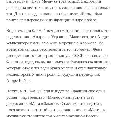
Заповеди» и «Путь Меча» (в трех томах). Заключили
договор на десяток книг, но, к сожалению, вышли только
эти. Для перевода романов на французский язык был
приглашен переводчик из Франции Андре Кабаре.
Впрочем, при ближайшем рассмотрении, выяснилось, что
родственники Андре – с Украины. Мало того, дед Андре,
композитор-немец, всю жизнь прожил в Харькове. Во
время войны деда расстреляли за то, что немец. Жена
расстрелянного с дочерью покинула СССР, оказалась во
Франции, где дочь вышла замуж за будущего священника,
который отказался ради брака от сана и стал налоговым
инспектором. У них и родился будущий переводчик
Андре Кабаре.
Позже, в 2012-м, у Олди выйдет во Франции еще один
роман – издательство «Мнемос» выпустит в свет
двухтомник «Мага в Законе». Отметим, что издатель,
имея возможность выбирать, остановился на «Маге…»,
мотивируя это интересом к альтернативной России