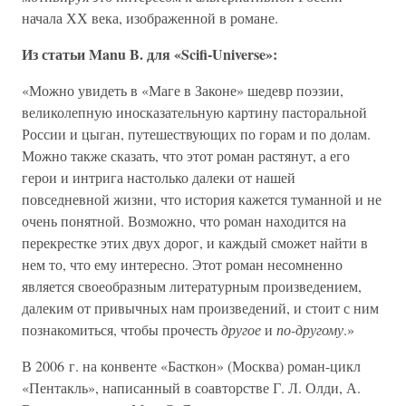
начала ХХ века, изображенной в романе.
Из статьи Manu B. для «Scifi-Universe»:
«Можно увидеть в «Маге в Законе» шедевр поэзии,
великолепную иносказательную картину пасторальной
России и цыган, путешествующих по горам и по долам.
Можно также сказать, что этот роман растянут, а его
герои и интрига настолько далеки от нашей
повседневной жизни, что история кажется туманной и не
очень понятной. Возможно, что роман находится на
перекрестке этих двух дорог, и каждый сможет найти в
нем то, что ему интересно. Этот роман несомненно
является своеобразным литературным произведением,
далеким от привычных нам произведений, и стоит с ним
познакомиться, чтобы прочесть
другое
и
по-другому
.»
В 2006 г. на конвенте «Басткон» (Москва) роман-цикл
«Пентакль», написанный в соавторстве Г. Л. Олди, А.