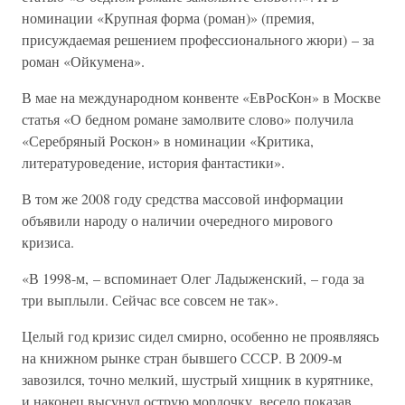
номинации «Крупная форма (роман)» (премия,
присуждаемая решением профессионального жюри) – за
роман «Ойкумена».
В мае на международном конвенте «ЕвРосКон» в Москве
статья «О бедном романе замолвите слово» получила
«Серебряный Роскон» в номинации «Критика,
литературоведение, история фантастики».
В том же 2008 году средства массовой информации
объявили народу о наличии очередного мирового
кризиса.
«В 1998-м, – вспоминает Олег Ладыженский, – года за
три выплыли. Сейчас все совсем не так».
Целый год кризис сидел смирно, особенно не проявляясь
на книжном рынке стран бывшего СССР. В 2009-м
завозился, точно мелкий, шустрый хищник в курятнике,
и наконец высунул острую мордочку, весело показав