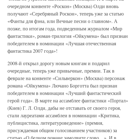
очередном конвенте «Роскон» (Москва) Олди вновь
получают «Серебряный Роскон», теперь уже за статью
«Фанты для фэна, или Вечные песни о главном». А
позже, по итогам года, подведенным журналом «Мир
фантастики», роман-трилогия «Ойкумена» был признан
победителем в номинации «Лучшая отечественная
фантастика 2007 года»!
2008-й открыл дорогу новым книгам и подарил
очередные, теперь уже привычные, премии. Так в
феврале на конвенте «Сильверкон» (Москва) персонаж
романа «Ойкумена» Лючано Борготта был признан
победителем в номинации «Лучший фантастический
герой года». В марте на ассамблее фантастики «Портал»
(Киев) Г. Л. Олди, дабы не отставать от своего героя,
стали лауреатами ассамблеи в номинации «Критика,
публицистика, литературоведение» (премия,
присуждаемая общим голосованием участников) за
статью «О бедном романе замолвите слово…». И в