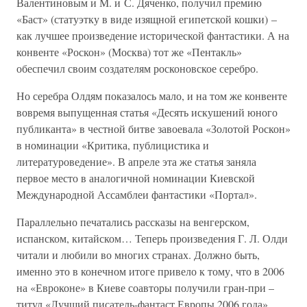
Валентиновым и М. и С. Дяченко, получил премию
«Баст» (статуэтку в виде изящной египетской кошки) –
как лучшее произведение исторической фантастики. А на
конвенте «Роскон» (Москва) тот же «Пентакль»
обеспечил своим создателям росконовское серебро.
Но серебра Олдям показалось мало, и на том же конвенте
вовремя выпущенная статья «Десять искушений юного
публиканта» в честной битве завоевала «Золотой Роскон»
в номинации «Критика, публицистика и
литературоведение». В апреле эта же статья заняла
первое место в аналогичной номинации Киевской
Международной Ассамблеи фантастики «Портал».
Параллельно печатались рассказы на венгерском,
испанском, китайском… Теперь произведения Г. Л. Олди
читали и любили во многих странах. Должно быть,
именно это в конечном итоге привело к тому, что в 2006
на «Евроконе» в Киеве соавторы получили гран-при –
титул «Лучший писатель-фантаст Европы 2006 года».