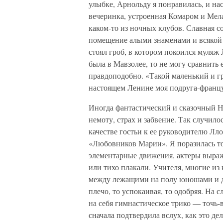
улыбке, Арнольду я понравилась, и на
вечеринка, устроенная Комаром и М
каком-то из ночных клубов. Славная с
помещение алыми знаменами и всякой 
стоял гроб, в котором покоился муляж
была в Мавзолее, то не могу сравнить 
правдоподобно. «Такой маленький и г
настоящем Ленине моя подруга-франц
Иногда фантастический и сказочный Н
немоту, страх и забвение. Так случило
качестве гостьи к ее руководителю Лл
«Любовников Марии». Я поразилась то
элементарные движения, актеры выра
или тихо плакали. Учителя, многие и
между лежащими на полу юношами и де
плечо, то успокаивая, то одобряя. На
на себя гимнастическое трико — точь-в
сначала подтвердила вслух, как это дел