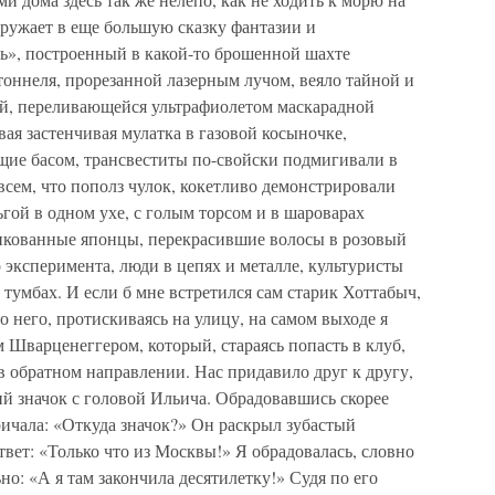
ружает в еще большую сказку фантазии и
ль», построенный в какой-то брошенной шахте
оннеля, прорезанной лазерным лучом, веяло тайной и
ной, переливающейся ультрафиолетом маскарадной
вая застенчивая мулатка в газовой косыночке,
щие басом, трансвеститы по-свойски подмигивали в
всем, что пополз чулок, кокетливо демонстрировали
ьгой в одном ухе, с голым торсом и в шароварах
нкованные японцы, перекрасившие волосы в розовый
о эксперимента, люди в цепях и металле, культуристы
 тумбах. И если б мне встретился сам старик Хоттабыч,
то него, протискиваясь на улицу, на самом выходе я
 Шварценеггером, который, стараясь попасть в клуб,
в обратном направлении. Нас придавило друг к другу,
кий значок с головой Ильича. Обрадовавшись скорее
ичала: «Откуда значок?» Он раскрыл зубастый
твет: «Только что из Москвы!» Я обрадовалась, словно
но: «А я там закончила десятилетку!» Судя по его