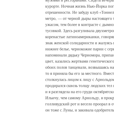
курорте. Ночная жизнь Нью-Йорка пог
отрешенности. Не забуду клуб «Тонне
метро, — от черной дыры настоящего т
ужасом, тем более в контрасте с дым
тусовкой. Здесь разгуливала двухметро
коренастые латиноамериканки, говоря
знак женской солидарности и жалуясь 
нижнее белье, чернокожие парни с сер
напоминали дядьку Черномора, припа
цвет, казались жертвами генетическог
обоих полов танцевали, возвышаясь на
то я приняла бы его за местного. Вмес
столкнулась лицом к лицу с Арнольдом
продирался сквозь толщу людских тел 
и я разглядела на его груди октябрятс
Ильичу, чем самому Арнольду, я прокр
голливудский рот и весело проорал в о
он тоже с Луны, и закивала одобритель