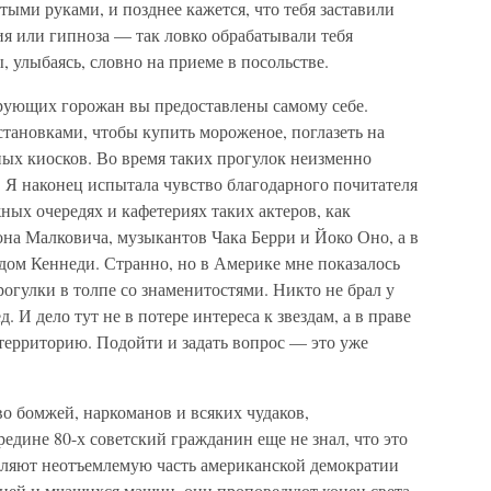
тыми руками, и позднее кажется, что тебя заставили
 или гипноза — так ловко обрабатывали тебя
улыбаясь, словно на приеме в посольстве.
рующих горожан вы предоставлены самому себе.
тановками, чтобы купить мороженое, поглазеть на
ных киосков. Во время таких прогулок неизменно
 Я наконец испытала чувство благодарного почитателя
ных очередях и кафетериях таких актеров, как
на Малковича, музыкантов Чака Берри и Йоко Оно, а в
дом Кеннеди. Странно, но в Америке мне показалось
рогулки в толпе со знаменитостями. Никто не брал у
. И дело тут не в потере интереса к звездам, а в праве
территорию. Подойти и задать вопрос — это уже
о бомжей, наркоманов и всяких чудаков,
едине 80-х советский гражданин еще не знал, что это
вляют неотъемлемую часть американской демократии
гней и мчащихся машин, они проповедуют конец света,