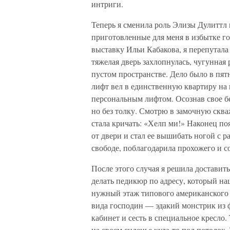
интриги.
Теперь я сменила роль Элизы Дулиттл 
приготовленные для меня в избытке г
выставку Ильи Кабакова, я перепутала 
тяжелая дверь захлопнулась, чугунная 
пустом пространстве. Дело было в пят
лифт вел в единственную квартиру на 
персональным лифтом. Осознав свое бе
но без толку. Смотрю в замочную сква
стала кричать: «Хелп ми!» Наконец п
от двери и стал ее вышибать ногой с ра
свободе, поблагодарила прохожего и со
После этого случая я решила доставит
делать педикюр по адресу, который на
нужный этаж типового американского 
вида господин — эдакий монстрик из 
кабинет и сесть в специальное кресло. 
на своем сиденье куда-то под потолок. 