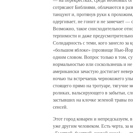
сотрясают Библиями, облачаются в раз
танцуют и, протянув руки к прохожим
одергивает, не гонит и не замечает —
Возможно, такое снисходительное отн
терпимости и даже предусмотрительнос
Солидарность с теми, кого занесло за к
«большом яблоке» (прозвище Нью-Йорк
одним словом. Вопрос только в том, с
нормальностью или соскользнешь и не
американски зачастую достигает неве
ночью ты встречаешь чернокожего улыб
стоящего прямо на тротуаре, тягучие 
роликах, вальсирующего в забытьи, с
застывших на клочке зеленой травы по
сенсей.
Этот город коварен и непредсказуем, в
уже другим человеком. Есть черта, за 
«Быстрей, быстрей, закрой окна!» — п