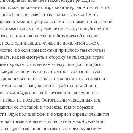
отическое движение и взрывная энергия жителей этих
итофоны, вселяет страх: ты здесь чужой! Есть
брошенными индустриальными зданиями, по мостовой
тертыми лицами, одетые не по сезону: в шубы летом
ытия, напоминающие своим безумием об изнанке
х после одиннадцати лучше не появляться даже с
естве, но если вам все-таки пришлось там стоять и
 знать, как не смотреть в сторону внушающей страх
е окриками, а если вам зададут вопрос, попросят
 какую купюру нужно дать, чтобы сохранить себе
курившихся подростках, затеявших драку в сабвее и
аммиста, возвращавшегося с работы домой, и о
 каким-нибудь папашей, незаконно уволенным с
 и нервы на пределе. Фотографии украденных или
акеты со сметаной и молоком, таким образом
сти. Звук полицейской и пожарной сирены слышится
ыть на стреме и в легком естественном возбуждении.
я ваше существование постоянным предвкушением