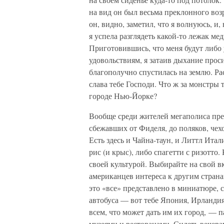
на вид он был весьма преклонного возр
он, видно, заметил, что я волнуюсь, и
я успела разглядеть какой-то лежак м
Приготовившись, что меня будут либо 
удовольствиям, я затаив дыхание проси
благополучно спустилась на землю. Ра
слава тебе Господи. Что ж за монстры
городе Нью-Йорке?
Вообще среди жителей мегаполиса пре
сбежавших от Фиделя, до поляков, чех
Есть здесь и Чайна-таун, и Литтл Итал
рис (и крыс), либо спагетти с ризотто.
своей культурой. Выбирайте на свой вк
американцев интереса к другим странам
это «все» представлено в миниатюре, 
автобуса — вот тебе Япония, Ирланди
всем, что может дать им их город, — п
музеями и ресторанами. Сидеть вечерам