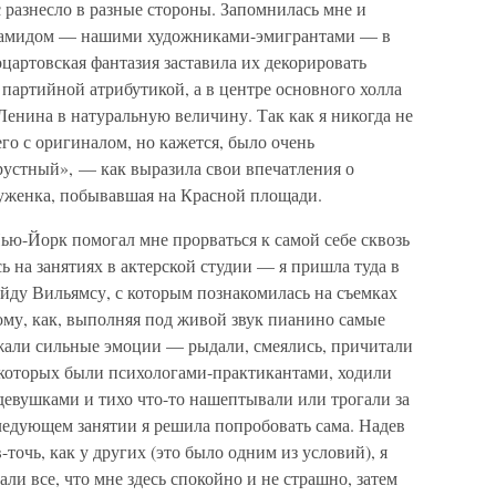
с разнесло в разные стороны. Запомнилась мне и
еламидом — нашими художниками-эмигрантами — в
оцартовская фантазия заставила их декорировать
партийной атрибутикой, а в центре основного холла
 Ленина в натуральную величину. Так как я никогда не
его с оригиналом, но кажется, было очень
рустный», — как выразила свои впечатления о
уженка, побывавшая на Красной площади.
ью-Йорк помогал мне прорваться к самой себе сквозь
сь на занятиях в актерской студии — я пришла туда в
ойду Вильямсу, с которым познакомилась на съемках
му, как, выполняя под живой звук пианино самые
жали сильные эмоции — рыдали, смеялись, причитали
з которых были психологами-практикантами, ходили
вушками и тихо что-то нашептывали или трогали за
 следующем занятии я решила попробовать сама. Надев
-точь, как у других (это было одним из условий), я
али все, что мне здесь спокойно и не страшно, затем