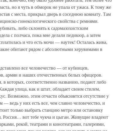
аста, но я чуть в обморок не упала от ужаса. К тому же
, встав с места, прикрыл дверь в соседнюю комнату. Там
едицинско-гинекологического свойства с ремнями.
убивать, либо склонять к садомазохистским
дела с полчаса, пока мне делали педикюр, а затем
сплатилась и что есть мочи — наутек! Осталась жива,
 такие обитают рядом с абсолютными херувимами в
дставлено все человечество — от кубинцев,
ов, армян и наших отечественных белых офицеров.
и, в которых, соответственно названию, подают либо
 Каждая улица, как и штат, обладает своим стилем,
ус. Возможно, этим отчасти объясняется отсутствие у
 — ведь у них есть все, чем славно человечество, и
стоит только выбрать станцию метро или остановку
я, Россия… вот тебе чукча и цыган. Живущие владеют
арками, рекой, театрами и кинотеатрами, галереями,
и дома здесь так же нелепо, как не ходить к морю на