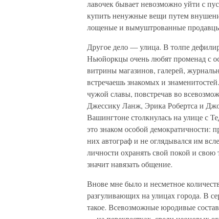
лавочек бывает невозможно уйти с пус
купить ненужные вещи путем внушения
лощеные и вымуштрованные продавцы, 
Другое дело — улица. В толпе дефили
Ньюйоркцы очень любят променад с ос
витрины магазинов, галерей, журналь
встречаешь знакомых и знаменитостей.
чужой славы, повстречав во всевозмож
Джессику Ланж, Эрика Робертса и Джо
Вашингтоне столкнулась на улице с Те
это знаком особой демократичности: п
них автограф и не оглядывался им вслед
личности охранять свой покой и свою 
значит навязать общение.
Внове мне было и несметное количеств
разгуливающих на улицах города. В сер
такое. Всевозможные юродивые соста
— на перекрестках, среди неоновых о