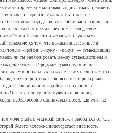
ные доисторические костюмы, сидят, лежат, прыгают,
, сочиняют невероятные байки. Их никто не
 они безобидны и представляют собой часть ландшафта.
ошение к чудакам и сумасшедшим — следствие
ти: «Со мной ведь это тоже может случиться».
рай, объясняется тем, что каждый знает: живут в
а) только «крэйзи», «куку», «вакуз» — сумасшедшие,
умеешь ли ты балансировать между сумасшествием и
 выкарабкаешься. Городское сумасшествие по-
роятных эмоциональных и поэтических вершин, когда
ающегося старца, извлекающего из старого рояля,
мелодии Гершвина, или стройного подростка на
ловно Офелия, или группу мужчин и женщин,
среди небоскребов в одинаковых позах, как учит их
 нем можно зайти «на край света», а выбраться оттуда
которой белого человека подстерегает опасность.
риговаривает водитель такси, когда приходится