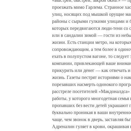
проезжать мимо Гарлема. Странное ха
улиц, носящих под мышкой орущие магн
районы с сырыми гулкими улицами и 
которых передвигаются люди-тени со с
или в сандалии зимой — гости из неб
жизни. Есть станции метро, на которы
сопровождающим, а тем более в одиноч
ехать в полупустом вагоне, то следует
компании, привлекающей ваше внимани
прикурить или денег — как отвечать и
жизнь. Газеты пестрят историями о на
порезавших насмерть одинокого прогр
расстреле посетителей «Макдоналдса»
работы, у которого многодетная семья
пропавших без вести детей украшают п
буквально проникая в ваши внутренно
чаще, чем звонок в дверь, заставляя б
Адреналин гуляет в крови, окрашива