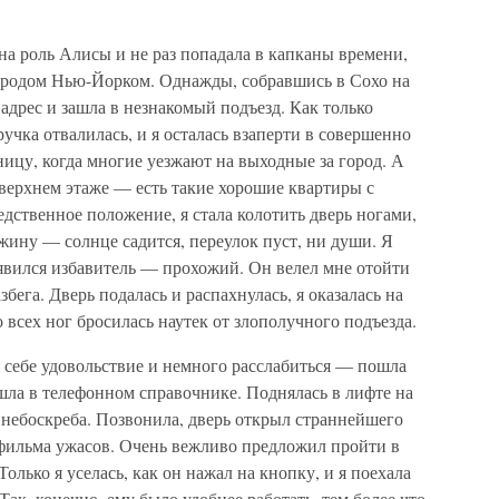
на роль Алисы и не раз попадала в капканы времени,
ородом Нью-Йорком. Однажды, собравшись в Сохо на
адрес и зашла в незнакомый подъезд. Как только
ручка отвалилась, и я осталась взаперти в совершенно
ницу, когда многие уезжают на выходные за город. А
верхнем этаже — есть такие хорошие квартиры с
дственное положение, я стала колотить дверь ногами,
жину — солнце садится, переулок пуст, ни души. Я
оявился избавитель — прохожий. Он велел мне отойти
збега. Дверь подалась и распахнулась, я оказалась на
 всех ног бросилась наутек от злополучного подъезда.
ь себе удовольствие и немного расслабиться — пошла
шла в телефонном справочнике. Поднялась в лифте на
небоскреба. Позвонила, дверь открыл страннейшего
фильма ужасов. Очень вежливо предложил пройти в
Только я уселась, как он нажал на кнопку, и я поехала
Так, конечно, ему было удобнее работать, тем более что