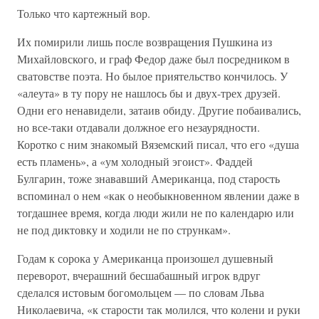
Только что картежный вор.
Их помирили лишь после возвращения Пушкина из
Михайловского, и граф Федор даже был посредником в
сватовстве поэта. Но былое приятельство кончилось. У
«алеута» в ту пору не нашлось бы и двух-трех друзей.
Одни его ненавидели, затаив обиду. Другие побаивались,
но все-таки отдавали должное его незаурядности.
Коротко с ним знакомый Вяземский писал, что его «душа
есть пламень», а «ум холодный эгоист». Фаддей
Булгарин, тоже знававший Американца, под старость
вспоминал о нем «как о необыкновенном явлении даже в
тогдашнее время, когда люди жили не по календарю или
не под диктовку и ходили не по стрункам».
Годам к сорока у Американца произошел душевный
переворот, вчерашний бесшабашный игрок вдруг
сделался истовым богомольцем — по словам Льва
Николаевича, «к старости так молился, что колени и руки