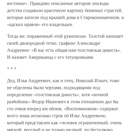
вестнике». Правдиво описанные автором эпизоды
детства создавали красочную картину бешеных страстей,
которые кипели под крышей дома в Староконюшенном, и
«адских нравов» его владельцев.
Тогда же, пораженный этой рукописью. Толстой напишет
своей двоюродной тетке, графине Александре
Андреевне: «В вас есть общая нам толстовская дикость».
И назовет Американца с его татуировками.
* * *
Дед, Илья Андреевич, как и отец, Николай Ильич, тоже
не обделены были чертами, подходящими под
определение «толстовская дикость», хотя «ночной
разбойник» Федор Иванович в этом отношении дал бы
сто очков вперед им обоим. «Воспоминания» содержат
всего лишь несколько строк об Илье Андреевиче,
который представлен как «человек ограниченный, очень
мягкий, веселый и не только щедрый, но бестолково