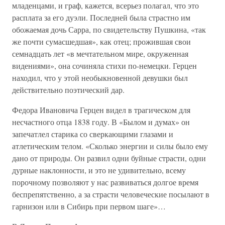
младенцами, и граф, кажется, всерьез полагал, что это
расплата за его дуэли. Последней была страстно им
обожаемая дочь Сарра, по свидетельству Пушкина, «так
же почти сумасшедшая», как отец; прожившая свои
семнадцать лет «в мечтательном мире, окруженная
видениями», она сочиняла стихи по-немецки. Герцен
находил, что у этой необыкновенной девушки был
действительно поэтический дар.
Федора Ивановича Герцен видел в трагическом для
несчастного отца 1838 году. В «Былом и думах» он
запечатлел старика со сверкающими глазами и
атлетическим телом. «Сколько энергии и силы было ему
дано от природы. Он развил одни буйные страсти, одни
дурные наклонности, и это не удивительно, всему
порочному позволяют у нас развиваться долгое время
беспрепятственно, а за страсти человеческие посылают в
гарнизон или в Сибирь при первом шаге»…