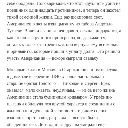
себе ободрал». Поговаривали, что этот «дуэлист» убил на
поединках одиннадцать противников, а теперь он захотел
тихой семейной жизни. Еще раз шокировав свет,
Американец в жены взял цыганку из табора Авдотью
Тугаеву. Волочился он за нею давно, осыпал подарками, а
как-то после крупного проигрыша, когда, кажется,
осталось только застрелиться, она вернула ему все кольца
и брильянты, которые пошли в уплату долга. Это решило
участь Американца — вскоре сыграли свадьбу.
Молодые жили в Москве, в Староконюшенном переулке,
в доме, где в середине 1840-х годов часто бывали
старшие братья Толстого — Николай и Сергей. Брак
оказался, мало сказать, неудачным, — из-за него жизнь
Американца стала будничным кошмаром. У графини-
цыганки обнаружился крутой характер в соединении с
жадностью и душевной черствостью: дикие сцены,
вздорные претензии, разрывы — все это было
обыденностью. Дети один за другим умирали еще