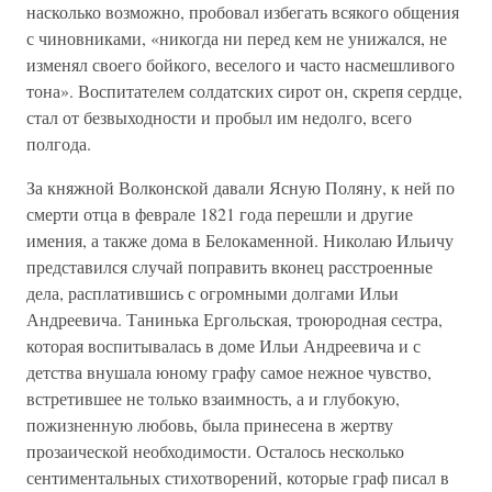
насколько возможно, пробовал избегать всякого общения
с чиновниками, «никогда ни перед кем не унижался, не
изменял своего бойкого, веселого и часто насмешливого
тона». Воспитателем солдатских сирот он, скрепя сердце,
стал от безвыходности и пробыл им недолго, всего
полгода.
За княжной Волконской давали Ясную Поляну, к ней по
смерти отца в феврале 1821 года перешли и другие
имения, а также дома в Белокаменной. Николаю Ильичу
представился случай поправить вконец расстроенные
дела, расплатившись с огромными долгами Ильи
Андреевича. Танинька Ергольская, троюродная сестра,
которая воспитывалась в доме Ильи Андреевича и с
детства внушала юному графу самое нежное чувство,
встретившее не только взаимность, а и глубокую,
пожизненную любовь, была принесена в жертву
прозаической необходимости. Осталось несколько
сентиментальных стихотворений, которые граф писал в