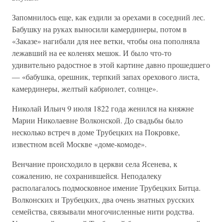
Запомнилось еще, как ездили за орехами в соседний лес.
Бабушку на руках выносили камердинеры, потом в
«Заказе» нагибали для нее ветки, чтобы она пополняла
лежавший на ее коленях мешок. И было что-то
удивительно радостное в этой картине давно прошедшего
— «бабушка, орешник, терпкий запах орехового листа,
камердинеры, желтый кабриолет, солнце».
Николай Ильич 9 июля 1822 года женился на княжне
Марии Николаевне Волконской. До свадьбы было
несколько встреч в доме Трубецких на Покровке,
известном всей Москве «доме-комоде».
Венчание происходило в церкви села Ясенева, к
сожалению, не сохранившейся. Неподалеку
располагалось подмосковное имение Трубецких Битца.
Волконских и Трубецких, два очень знатных русских
семейства, связывали многочисленные нити родства.