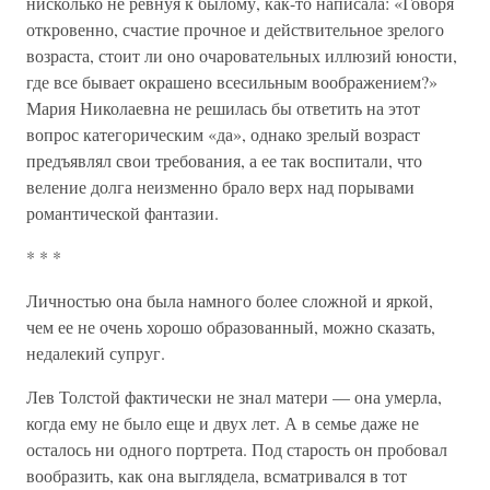
нисколько не ревнуя к былому, как-то написала: «Говоря
откровенно, счастие прочное и действительное зрелого
возраста, стоит ли оно очаровательных иллюзий юности,
где все бывает окрашено всесильным воображением?»
Мария Николаевна не решилась бы ответить на этот
вопрос категорическим «да», однако зрелый возраст
предъявлял свои требования, а ее так воспитали, что
веление долга неизменно брало верх над порывами
романтической фантазии.
* * *
Личностью она была намного более сложной и яркой,
чем ее не очень хорошо образованный, можно сказать,
недалекий супруг.
Лев Толстой фактически не знал матери — она умерла,
когда ему не было еще и двух лет. А в семье даже не
осталось ни одного портрета. Под старость он пробовал
вообразить, как она выглядела, всматривался в тот