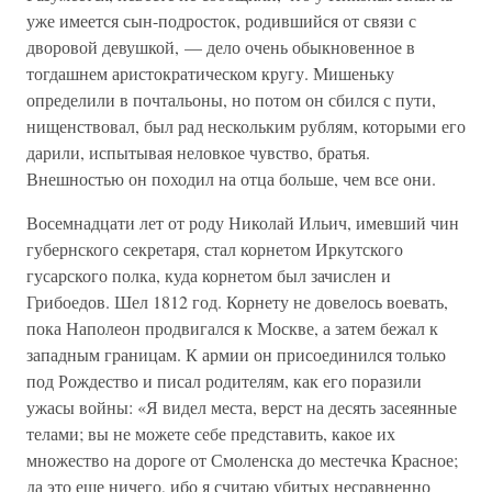
уже имеется сын-подросток, родившийся от связи с
дворовой девушкой, — дело очень обыкновенное в
тогдашнем аристократическом кругу. Мишеньку
определили в почтальоны, но потом он сбился с пути,
нищенствовал, был рад нескольким рублям, которыми его
дарили, испытывая неловкое чувство, братья.
Внешностью он походил на отца больше, чем все они.
Восемнадцати лет от роду Николай Ильич, имевший чин
губернского секретаря, стал корнетом Иркутского
гусарского полка, куда корнетом был зачислен и
Грибоедов. Шел 1812 год. Корнету не довелось воевать,
пока Наполеон продвигался к Москве, а затем бежал к
западным границам. К армии он присоединился только
под Рождество и писал родителям, как его поразили
ужасы войны: «Я видел места, верст на десять засеянные
телами; вы не можете себе представить, какое их
множество на дороге от Смоленска до местечка Красное;
да это еще ничего, ибо я считаю убитых несравненно