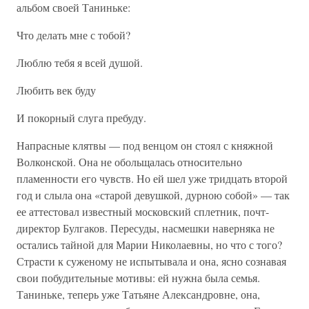
альбом своей Таниньке:
Что делать мне с тобой?
Люблю тебя я всей душой.
Любить век буду
И покорный слуга пребуду.
Напрасные клятвы — под венцом он стоял с княжной
Волконской. Она не обольщалась относительно
пламенности его чувств. Но ей шел уже тридцать второй
год и слыла она «старой девушкой, дурною собой» — так
ее аттестовал известный московский сплетник, почт-
директор Булгаков. Пересуды, насмешки наверняка не
остались тайной для Марии Николаевны, но что с того?
Страсти к суженому не испытывала и она, ясно сознавая
свои побудительные мотивы: ей нужна была семья.
Таниньке, теперь уже Татьяне Александровне, она,