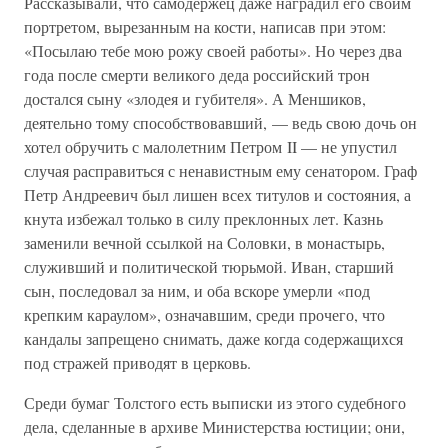
Рассказывали, что самодержец даже наградил его своим
портретом, вырезанным на кости, написав при этом:
«Посылаю тебе мою рожу своей работы». Но через два
года после смерти великого деда российский трон
достался сыну «злодея и губителя». А Меншиков,
деятельно тому способствовавший, — ведь свою дочь он
хотел обручить с малолетним Петром II — не упустил
случая расправиться с ненавистным ему сенатором. Граф
Петр Андреевич был лишен всех титулов и состояния, а
кнута избежал только в силу преклонных лет. Казнь
заменили вечной ссылкой на Соловки, в монастырь,
служивший и политической тюрьмой. Иван, старший
сын, последовал за ним, и оба вскоре умерли «под
крепким караулом», означавшим, среди прочего, что
кандалы запрещено снимать, даже когда содержащихся
под стражей приводят в церковь.
Среди бумаг Толстого есть выписки из этого судебного
дела, сделанные в архиве Министерства юстиции; они,