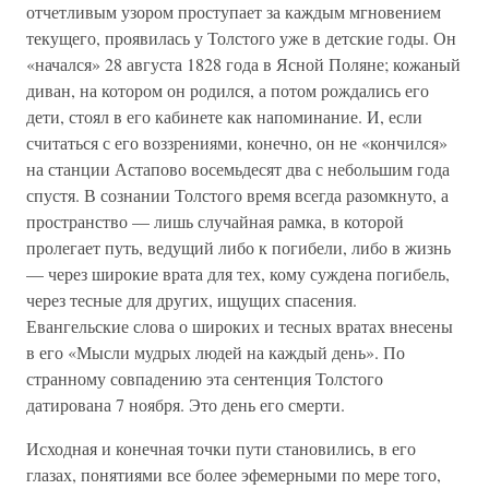
отчетливым узором проступает за каждым мгновением
текущего, проявилась у Толстого уже в детские годы. Он
«начался» 28 августа 1828 года в Ясной Поляне; кожаный
диван, на котором он родился, а потом рождались его
дети, стоял в его кабинете как напоминание. И, если
считаться с его воззрениями, конечно, он не «кончился»
на станции Астапово восемьдесят два с небольшим года
спустя. В сознании Толстого время всегда разомкнуто, а
пространство — лишь случайная рамка, в которой
пролегает путь, ведущий либо к погибели, либо в жизнь
— через широкие врата для тех, кому суждена погибель,
через тесные для других, ищущих спасения.
Евангельские слова о широких и тесных вратах внесены
в его «Мысли мудрых людей на каждый день». По
странному совпадению эта сентенция Толстого
датирована 7 ноября. Это день его смерти.
Исходная и конечная точки пути становились, в его
глазах, понятиями все более эфемерными по мере того,