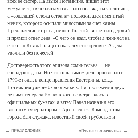
всех ее сестер. На языке Потемкина, пишет этот
мемуарист, «влюбляться означало наслаждаться плотью»,
а «сошедшей с ложа сатрапа» подыскивался именитый
жених, которого осыпали милостями за счет казны.
Предложение сатрапа, пишет Толстой, встретило дерзкий
и прямой ответ деда: «С чего он взял, чтобы я женился на
его б…» Князь Голицын оказался сговорчивее. А деда
уволили без почестей.
Достоверность этого эпизода сомнительна — не
совпадают даты. Но что-то на самом деле произошло в
1790-е годы, в конце правления Екатерины, когда
Потемкина уже не было в живых. На протяжении двух
лет имя генерала Волконского не встречалось в
официальных бумагах, а затем Павел назначил его
военным губернатором в Архангельск. Комендантом
города был служака, известный своей грубостью и
нетерпимостью. Стычка с ним окончилась доносом в
←
→
столицу и вмешательством императора, который выразил
ПРЕДИСЛОВИЕ
«Пустыня отрочества»