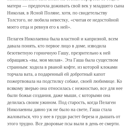
матери — предпочла доживать свой век у младшего сына
Николая, в Ясной Поляне, хотя, по свидетельству
Толстого, не любила невестку, «считая ее недостойной
моего отца и ревнуя его к ней».
Пелагея Николаевна была властной и капризной, всем
давала понять, кто первое лицо в доме, изводила
безответную горничную Гашу, презрительно к ней
обращаясь «вы, моя милая». Эта Гаша была существом
странным: ходила в рваной кофте, из которой клоками
торчала вата, а подаренный ей добротный капот
пожертвовала на подстилку собаке, своей любимице. Ко
всякому зверью она относилась с нежностью, все для нее
были божьи создания, даже мыши, с которыми она
делилась своим ужином. Под старость, когда Пелагеи
Николаевны давно уж не было на свете, Гаша стала
жаловаться, что у нее в груди растет береза и дышать от
этого трудно. Все дворовые псы выли в день ее смерти.