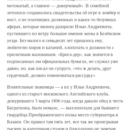
мотоватый, а главное — доверчивый». В семейной
летописи сохранились свидетельства об игре в ломбер и
вист, о не плативших должниках и каких-то безумных
аферах, которые вконец разорили Илью Андреевича,
пустившего по ветру большое имение жены в Белёвском
уезде. Без малого в семьдесят лет пришлось ему,
любителю пиров и катаний, хлопотать о должности с
приличным жалованьем. «Брига-дер», как значится в
подписанных им официальных бумагах, не служил уже
давно, но, как писал он супруге, «что ж делать, друг
сердечный, должно повиноваться рассудку».
Влиятельные знакомцы — а их у Ильи Андреевича,
одного из старост московского Английского клуба,
дежурившего 3 марта 1806 года, когда давали обед в честь
Багратиона, было немало, — выхлопотали для бывшего
гвардейца Преображенского полка место губернатора в
Казани. Он правил там пять лет, все так же проигрывая
тысячи за карточным столом и благодушно не замечая,