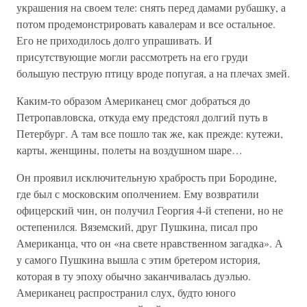
украшения на своем теле: снять перед дамами рубашку, а
потом продемонстрировать кавалерам и все остальное.
Его не приходилось долго упрашивать. И
присутствующие могли рассмотреть на его груди
большую пеструю птицу вроде попугая, а на плечах змей.
Каким-то образом Американец смог добраться до
Петропавловска, откуда ему предстоял долгий путь в
Петербург. А там все пошло так же, как прежде: кутежи,
карты, женщины, полеты на воздушном шаре…
Он проявил исключительную храбрость при Бородине,
где был с московским ополчением. Ему возвратили
офицерский чин, он получил Георгия 4-й степени, но не
остепенился. Вяземский, друг Пушкина, писал про
Американца, что он «на свете нравственном загадка». А
у самого Пушкина вышла с этим бретером история,
которая в ту эпоху обычно заканчивалась дуэлью.
Американец распространил слух, будто юного