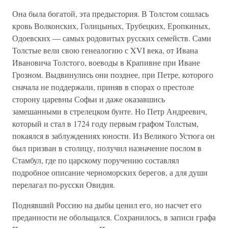
Она была богатой, эта предыстория. В Толстом сошлась
кровь Волконских, Голицыных, Трубецких, Еропкиных,
Одоевских — самых родовитых русских семейств. Сами
Толстые вели свою генеалогию с XVI века, от Ивана
Ивановича Толстого, воеводы в Крапивне при Иване
Грозном. Выдвинулись они позднее, при Петре, которого
сначала не поддержали, приняв в спорах о престоле
сторону царевны Софьи и даже оказавшись
замешанными в стрелецком бунте. Но Петр Андреевич,
который и стал в 1724 году первым графом Толстым,
покаялся в заблуждениях юности. Из Великого Устюга он
был призван в столицу, получил назначение послом в
Стамбул, где по царскому поручению составлял
подробное описание черноморских берегов, а для души
перелагал по-русски Овидия.
Поднявший Россию на дыбы ценил его, но насчет его
преданности не обольщался. Сохранилось, в записи графа