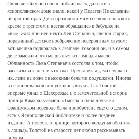
Свою хозяйку она очень побаивалась, да и все в
яснополянском доме знали, какой у Пелагеи Николаевны
непростой нрав. Дети проходили мимо ее вольтеровского
кресла с трепетом и всегда обращались к бабушке на
«вы». Жил при ней некто Лев Степаныч, слепой старик,
поразивший детское воображение невероятным слухом:
вот, мышка подкралась к лампаде, говорил он, и в самом
деле замечали, что мышь пьет из лампады масло.
Обязанность Льва Степаныча состояла в том, чтобы
рассказывать на ночь сказки. Престарелая дама слушала
их, лежа на ложе с высокими белыми подушками. Иногда
в ее опочивальню допускались внуки. Так Толстой
впервые узнал о Шехерезаде и о замечательной истории
принца Камаральзамана. «Тысяча и одна ночь» во
французском переводе была приобретена еще его дедом,
есть в Яснополянской библиотеке и более позднее
издание. А повесть о принце, которого колдунья обратила
в лошадь, Толстой на старости лет любил рассказывать
внукам.