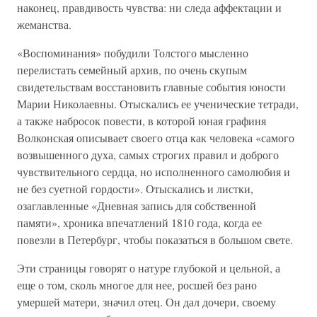
наконец, правдивость чувства: ни следа аффектации и
жеманства.
«Воспоминания» побудили Толстого мысленно
перелистать семейный архив, по очень скупым
свидетельствам восстановить главные события юности
Марии Николаевны. Отыскались ее ученические тетради,
а также набросок повести, в которой юная графиня
Волконская описывает своего отца как человека «самого
возвышенного духа, самых строгих правил и доброго
чувствительного сердца, но исполненного самолюбия и
не без суетной гордости». Отыскались и листки,
озаглавленные «Дневная запись для собственной
памяти», хроника впечатлений 1810 года, когда ее
повезли в Петербург, чтобы показаться в большом свете.
Эти страницы говорят о натуре глубокой и цельной, а
еще о том, сколь многое для нее, росшей без рано
умершей матери, значил отец. Он дал дочери, своему