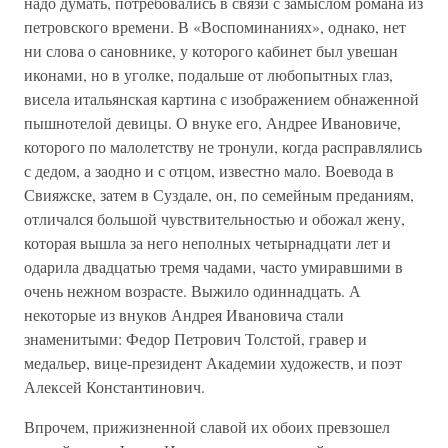
надо думать, потребовались в связи с замыслом романа из
петровского времени. В «Воспоминаниях», однако, нет
ни слова о сановнике, у которого кабинет был увешан
иконами, но в уголке, подальше от любопытных глаз,
висела итальянская картина с изображением обнаженной
пышнотелой девицы. О внуке его, Андрее Ивановиче,
которого по малолетству не тронули, когда расправлялись
с дедом, а заодно и с отцом, известно мало. Воевода в
Свияжске, затем в Суздале, он, по семейным преданиям,
отличался большой чувствительностью и обожал жену,
которая вышла за него неполных четырнадцати лет и
одарила двадцатью тремя чадами, часто умиравшими в
очень нежном возрасте. Выжило одиннадцать. А
некоторые из внуков Андрея Ивановича стали
знаменитыми: Федор Петрович Толстой, гравер и
медальер, вице-президент Академии художеств, и поэт
Алексей Константинович.
Впрочем, прижизненной славой их обоих превзошел