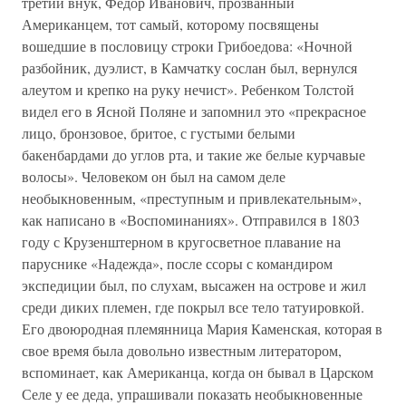
третий внук, Федор Иванович, прозванный
Американцем, тот самый, которому посвящены
вошедшие в пословицу строки Грибоедова: «Ночной
разбойник, дуэлист, в Камчатку сослан был, вернулся
алеутом и крепко на руку нечист». Ребенком Толстой
видел его в Ясной Поляне и запомнил это «прекрасное
лицо, бронзовое, бритое, с густыми белыми
бакенбардами до углов рта, и такие же белые курчавые
волосы». Человеком он был на самом деле
необыкновенным, «преступным и привлекательным»,
как написано в «Воспоминаниях». Отправился в 1803
году с Крузенштерном в кругосветное плавание на
паруснике «Надежда», после ссоры с командиром
экспедиции был, по слухам, высажен на острове и жил
среди диких племен, где покрыл все тело татуировкой.
Его двоюродная племянница Мария Каменская, которая в
свое время была довольно известным литератором,
вспоминает, как Американца, когда он бывал в Царском
Селе у ее деда, упрашивали показать необыкновенные