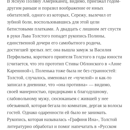
В Ясную Поляну Американец, видимо, приезжал годом-
другим раньше и поразил воображение ее юных
обитателей, одного из которых, Сережу, вылечил от
зубной боли, воспользовавшись для этой цели
батистовыми платками. А двадцать с лишним лет спустя
в руки Льва Толстого попадет рукопись Полины,
единственной дочери его самобытного родича,
достигшей зрелых лет; она вышла замуж за Василия
Перфильева, короткого приятеля Толстого в годы юности
(считается, что это прототип Стивы Облонского в «Анне
Карениной»), Поленька тоже была не без странностей:
Толстой, случалось, именовал ее «чучелой» и как-то
записал в дневнике, что «она противна» — видимо,
своей манерностью, придирками к благодушному,
слабовольному мужу, сюсюканьем с жившей у нее
обезьянкой, которая бегала по комнатам, дергая за волосы
гостей. Однако одаренности ей было не занимать.
Рукопись, которая называлась «Графиня Ина», Толстой
литературно обработал и помог напечатать в «Русском