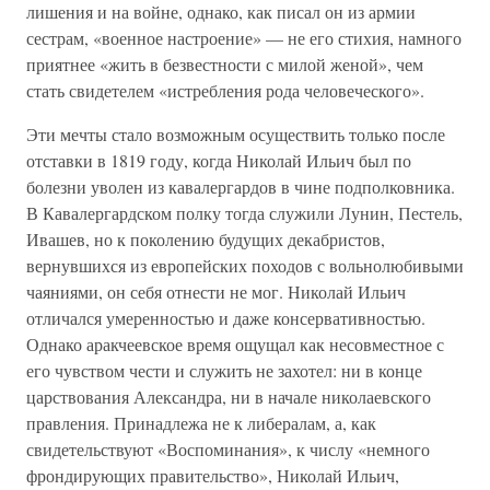
лишения и на войне, однако, как писал он из армии
сестрам, «военное настроение» — не его стихия, намного
приятнее «жить в безвестности с милой женой», чем
стать свидетелем «истребления рода человеческого».
Эти мечты стало возможным осуществить только после
отставки в 1819 году, когда Николай Ильич был по
болезни уволен из кавалергардов в чине подполковника.
В Кавалергардском полку тогда служили Лунин, Пестель,
Ивашев, но к поколению будущих декабристов,
вернувшихся из европейских походов с вольнолюбивыми
чаяниями, он себя отнести не мог. Николай Ильич
отличался умеренностью и даже консервативностью.
Однако аракчеевское время ощущал как несовместное с
его чувством чести и служить не захотел: ни в конце
царствования Александра, ни в начале николаевского
правления. Принадлежа не к либералам, а, как
свидетельствуют «Воспоминания», к числу «немного
фрондирующих правительство», Николай Ильич,