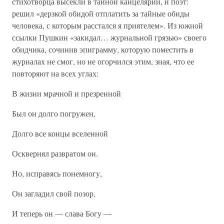
стихотворца высекли в тайной канцелярии, и поэт:
решил «дерзкой обидой отплатить за тайные обиды
человека, с которым расстался я приятелем». Из южной
ссылки Пушкин «закидал… журнальной грязью» своего
обидчика, сочинив эпиграмму, которую поместить в
журналах не смог, но не огорчился этим, зная, что ее
повторяют на всех углах:
В жизни мрачной и презренной
Был он долго погружен,
Долго все концы вселенной
Осквернял развратом он.
Но, исправясь понемногу,
Он загладил свой позор,
И теперь он — слава Богу —