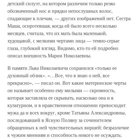
детский силуэт, на котором различим только резко
обозначенный нос и прядки непослушных волос,
спадающие к плечам, — других изображений нет. Сестра
Маша, осиротевшая, когда ей было всего несколько
месяцев, считала, что их мать была маленькой,
худощавой, с мелкими чертами лица — темно-серые
глаза, глубокий взгляд. Видимо, кто-то ей подробно
описал внешность Марии Николаевны.
В памяти Льва Николаевича сохранился «только ее
духовный облик». «…Все, что я знаю о ней, все
прекрасно», — писал он. Вот какие материнские черты
он называет особенно ему милыми — скромность,
которая заставляла ее скрывать, насколько она и в
культурном, и в нравственном отношении превосходит
мужа да и всех вокруг, кроме Татьяны Александровны,
последовавшей в Ясную Поляну за сочинителем
обращенных к ней чувствительных виршей; безразличие
к чужим мнениям и способность никого не осуждать;