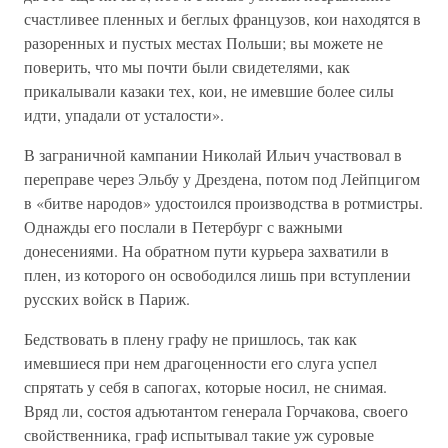
счастливее пленных и беглых французов, кои находятся в
разоренных и пустых местах Польши; вы можете не
поверить, что мы почти были свидетелями, как
прикалывали казаки тех, кои, не имевшие более силы
идти, упадали от усталости».
В заграничной кампании Николай Ильич участвовал в
переправе через Эльбу у Дрездена, потом под Лейпцигом
в «битве народов» удостоился производства в ротмистры.
Однажды его послали в Петербург с важными
донесениями. На обратном пути курьера захватили в
плен, из которого он освободился лишь при вступлении
русских войск в Париж.
Бедствовать в плену графу не пришлось, так как
имевшиеся при нем драгоценности его слуга успел
спрятать у себя в сапогах, которые носил, не снимая.
Вряд ли, состоя адъютантом генерала Горчакова, своего
свойственника, граф испытывал такие уж суровые