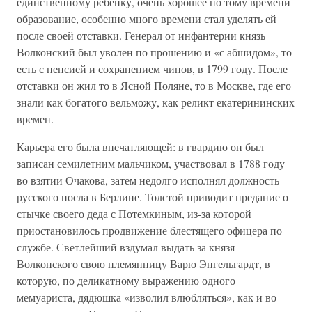
единственному ребенку, очень хорошее по тому времени
образование, особенно много времени стал уделять ей
после своей отставки. Генерал от инфантерии князь
Волконский был уволен по прошению и «с абшидом», то
есть с пенсией и сохранением чинов, в 1799 году. После
отставки он жил то в Ясной Поляне, то в Москве, где его
знали как богатого вельможу, как реликт екатерининских
времен.
Карьера его была впечатляющей: в гвардию он был
записан семилетним мальчиком, участвовал в 1788 году
во взятии Очакова, затем недолго исполнял должность
русского посла в Берлине. Толстой приводит предание о
стычке своего деда с Потемкиным, из-за которой
приостановилось продвижение блестящего офицера по
службе. Светлейший вздумал выдать за князя
Волконского свою племянницу Варю Энгельгардт, в
которую, по деликатному выражению одного
мемуариста, дядюшка «изволил влюбляться», как и во