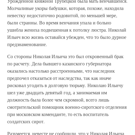
Урожденной княжной Трубецкой была мать венчавшейся.
Молчаливые укоры бабушки, которая, похоже, находила
невестку недостаточно родовитой, по меньшей мере,
были странны. Во время венчания упала и больно
ушибла жениха подвешенная к потолку люстра. Николай
Ильич всю жизнь оставайся убежден, что то было дурное
предзнаменование.
Со стороны Николая Ильича это был откровенный брак
по расчету. Дела бывшего казанского губернатора
оказались настолько расстроенными, что наследник
предпочел отказаться от наследства, так как иначе
рисковал угодить в долговую тюрьму. Николаю Ильичу
шел уже двадцать девятый год, а занимаемая им
должность была более чем скромной, всего лишь
смотрительский помощник военно-сиротского отделения
при московском коменданте, то есть воспитатель
солдатских сирот.
Разумеется, невесте не сообщили, что у Николая Ильича