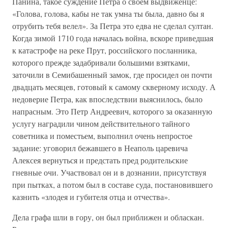
Панина, такое суждение Петра о своем выдвиженце:
«Голова, голова, кабы не так умна ты была, давно бы я
отрубить тебя велел». За Петра это едва не сделал султан.
Когда зимой 1710 года началась война, вскоре приведшая
к катастрофе на реке Прут, российского посланника,
которого прежде задабривали большими взятками,
заточили в Семибашенный замок, где просидел он почти
двадцать месяцев, готовый к самому скверному исходу. А
недоверие Петра, как впоследствии выяснилось, было
напрасным. Это Петр Андреевич, которого за оказанную
услугу наградили чином действительного тайного
советника и поместьем, выполнил очень непростое
задание: уговорил бежавшего в Неаполь царевича
Алексея вернуться и предстать пред родительские
гневные очи. Участвовал он и в дознании, присутствуя
при пытках, а потом был в составе суда, постановившего
казнить «злодея и губителя отца и отчества».
Дела графа шли в гору, он был приближен и обласкан.