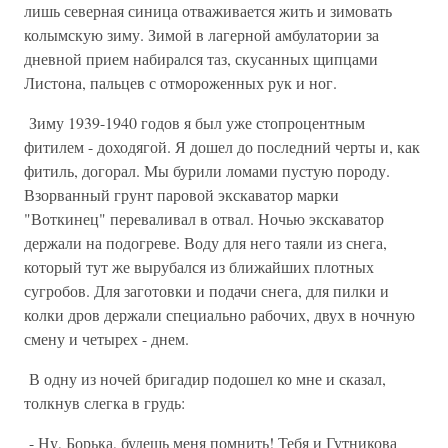
лишь северная синица отваживается жить и зимовать
колымскую зиму. Зимой в лагерной амбулатории за
дневной прием набирался таз, скусанных щипцами
Листона, пальцев с отмороженных рук и ног.
Зиму 1939-1940 годов я был уже стопроцентным
фитилем - доходягой. Я дошел до последний черты и, как
фитиль, догорал. Мы бурили ломами пустую породу.
Взорванный грунт паровой экскаватор марки
"Воткинец" переваливал в отвал. Ночью экскаватор
держали на подогреве. Воду для него таяли из снега,
который тут же вырубался из ближайших плотных
сугробов. Для заготовки и подачи снега, для пилки и
колки дров держали специально рабочих, двух в ночную
смену и четырех - днем.
В одну из ночей бригадир подошел ко мне и сказал,
толкнув слегка в грудь:
- Ну, Борька, будешь меня помнить! Тебя и Гутникова