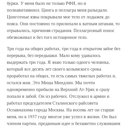
бурки. У меня было не только РФИ, но и
полиавитаминоз. Цинга и пеллагра меня разъедали.
Цинготные язвы покрывали мое тело от лодыжек до
пояса. Они постоянно то прилипали к ватным штанам, то
отрывались, причиняя страдания. Пеллагрозный понос
обезвоживал и без того истощенное тело.
Три года на общих работах, три года в открытом забое без
перерыва, без передышки. Мало кому удавалось
выдержать три года. Я знаю только одного человека,
который все десять лет своего колымского срока
проработал на общих, то есть самых тяжелых работах и,
остался жив. Это Миша Миндлин. Мы почти
одновременно прибыли на Верхний Ат-Урях и сразу
попали в забой. Он из рабочих. Отслужил в армии и
работал председателем Сталинского райсовета
Осоавиахима города Москвы. На восемь лет он старше
меня, но к 1937 году многое уже успел в жизни. Он был
членом партии, преданным идее и беззаветно служившим