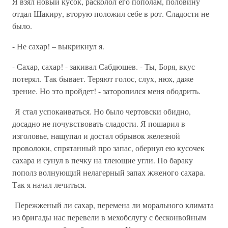
Я взял новый кусок, расколол его пополам, половину
отдал Шакиру, вторую положил себе в рот. Сладости не
было.
- Не сахар! – выкрикнул я.
- Сахар, сахар! - закивал Сабдюшев. - Ты, Боря, вкус
потерял. Так бывает. Теряют голос, слух, нюх, даже
зрение. Но это пройдет! - заторопился меня ободрить.
Я стал успокаиваться. Но было чертовски обидно,
досадно не почувствовать сладости. Я пошарил в
изголовье, нащупал и достал обрывок железной
проволоки, спрятанный про запас, обернул ею кусочек
сахара и сунул в печку на тлеющие угли. По бараку
пополз волнующий нелагерный запах жженого сахара.
Так я начал лечиться.
Пережженый ли сахар, перемена ли морального климата
из бригады нас перевели в мехобслугу с бесконвойным