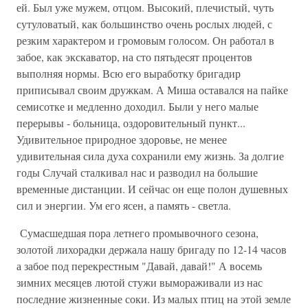
ей. Был уже мужем, отцом. Высокий, плечистый, чуть
сутуловатый, как большинство очень рослых людей, с
резким характером и громовым голосом. Он работал в
забое, как экскаватор, на сто пятьдесят процентов
выполняя нормы. Всю его выработку бригадир
приписывал своим дружкам. А Миша оставался на пайке
семисотке и медленно доходил. Были у него малые
перерывы - больница, оздоровительный пункт...
Удивительное природное здоровье, не менее
удивительная сила духа сохранили ему жизнь. За долгие
годы Случай сталкивал нас и разводил на большие
временные дистанции. И сейчас он еще полон душевных
сил и энергии. Ум его ясен, а память - светла.
Сумасшедшая пора летнего промывочного сезона,
золотой лихорадки держала нашу бригаду по 12-14 часов
а забое под перекрестным "Давай, давай!" А восемь
зимних месяцев лютой стужи вымораживали из нас
последние жизненные соки. Из малых птиц на этой земле