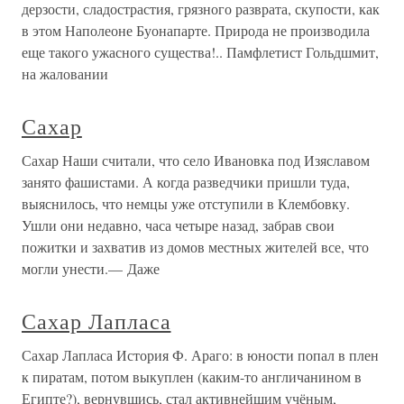
дерзости, сладострастия, грязного разврата, скупости, как
в этом Наполеоне Буонапарте. Природа не производила
еще такого ужасного существа!.. Памфлетист Гольдшмит,
на жаловании
Сахар
Сахар Наши считали, что село Ивановка под Изяславом
занято фашистами. А когда разведчики пришли туда,
выяснилось, что немцы уже отступили в Клембовку.
Ушли они недавно, часа четыре назад, забрав свои
пожитки и захватив из домов местных жителей все, что
могли унести.— Даже
Сахар Лапласа
Сахар Лапласа История Ф. Араго: в юности попал в плен
к пиратам, потом выкуплен (каким-то англичанином в
Египте?), вернувшись, стал активнейшим учёным,