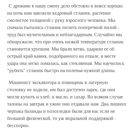
С дровами в нашу смену дело обстояло и вовсе хорошо:
на ночь нам завозили кедровый стланик, растение
смолистое толщиной с руку взрослого человека. Мы
сначала пытались стланик пилить поперечной пилой -
труд был мучительным и неблагодарным. Случайно мы
обнаружили, что при очень низкой температуре стланик
становится хрупким. Мы брали ветвь, ударяли ее об
острый край камня, подобранного на отвале, в месте
удара она легко ломалась, как стеклянная. Мы научились
"рубить" стланик быстро на поленья нужной длины.
Машинист экскаватора и помощник в лагерную
столовку не ходили, им был доступен ларек, где они
могли купить и хлеб, и масло, и сахар. Во всяком случае
талоны на завтрак и ужин они отдавали нам. Два лишних
черпака баланды и полселедки были для нас если не
большой физической, то уж моральной поддержкой -
бесспорно.