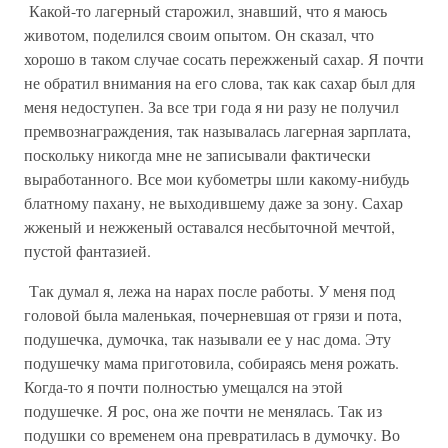
Какой-то лагерный старожил, знавший, что я маюсь
животом, поделился своим опытом. Он сказал, что
хорошо в таком случае сосать пережженый сахар. Я почти
не обратил внимания на его слова, так как сахар был для
меня недоступен. За все три года я ни разу не получил
премвознаграждения, так называлась лагерная зарплата,
поскольку никогда мне не записывали фактически
выработанного. Все мои кубометры шли какому-нибудь
блатному пахану, не выходившему даже за зону. Сахар
жженый и нежженый оставался несбыточной мечтой,
пустой фантазией.
Так думал я, лежа на нарах после работы. У меня под
головой была маленькая, почерневшая от грязи и пота,
подушечка, думочка, так называли ее у нас дома. Эту
подушечку мама приготовила, собираясь меня рожать.
Когда-то я почти полностью умещался на этой
подушечке. Я рос, она же почти не менялась. Так из
подушки со временем она превратилась в думочку. Во