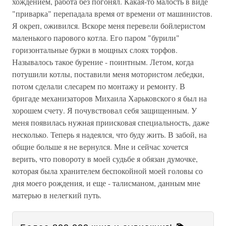
хождением, работа без погонял. Какая-то малость в виде
"приварка" перепадала время от времени от машинистов.
Я окреп, оживился. Вскоре меня перевели бойлеристом
маленького парового котла. Его паром "бурили"
горизонтальные бурки в мощных слоях торфов.
Называлось такое бурение - поинтным. Летом, когда
потушили котлы, поставили меня мотористом лебедки,
потом сделали слесарем по монтажу и ремонту. В
бригаде механизаторов Михаила Харьковского я был на
хорошем счету. Я почувствовал себя защищенным. У
меня появилась нужная приисковая специальность, даже
несколько. Теперь я надеялся, что буду жить. В забой, на
общие больше я не вернулся. Мне и сейчас хочется
верить, что повороту в моей судьбе я обязан думочке,
которая была хранителем беспокойной моей головы со
дня моего рождения, и еще - талисманом, данным мне
матерью в нелегкий путь.