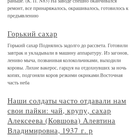
раньше. (К. П. N83) На заводе спешно оканчивался
ремонт, все принаряжалось, окрашивалось, готовилось к
предъявлению
Горький сахар
Горький сахар Поднялись задолго до рассвета. Готовили
завтрак и укладывали в машину аппаратуру. Из загонов,
лениво мыча, позванивая колокольчиками, выходили
коровы. Лихие вакерос, гарцуя на отдохнувших за ночь
копях, подгоняли коров резкими окриками.Восточная
часть неба
Наши солдаты часто отдавали нам
свои пайки: чай, крупу, сахар
Алексеева (Ковшова) Алевтина
Владимировна, 1937 г. р