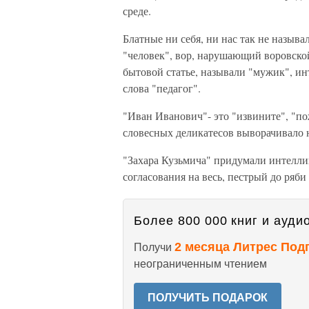
среде.
Блатные ни себя, ни нас так не называ
"человек", вор, нарушающий воровской
бытовой статье, называли "мужик", ин
слова "педагог".
"Иван Иванович"- это "извините", "по
словесных деликатесов выворачивало 
"Захара Кузьмича" придумали интеллиг
согласования на весь, пестрый до ряби 
Более 800 000 книг и аудио
2 месяца Литрес Под
Получи
неограниченным чтением
ПОЛУЧИТЬ ПОДАРОК