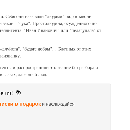
ли. Себя они называли "людями": вор в законе -
 закон - "сука". Простолюдина, осужденного по
теллигента: "Иван Иванович" или "педагуцала" от
жалуйста", "будьте добры"... Блатных от этих
наизнанку.
енты и распространили это звание без разбора и
в глазах, лагерный люд.
книг! 📚
писки в подарок
и наслаждайся