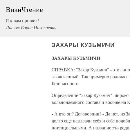
ВикиЧтение
Я к вам пришел!
Лисняк Борис Николаевич
ЗАХАРЫ КУЗЬМИЧИ
ЗАХАРЫ КУЗЬМИЧИ
СПРАВКА: "Захар Кузьмич" - это синон
заключенный. Так примерно родилась 
Безопасности.
Определение "Захар Кузьмич" широко х
вольнонаемного состава и вообще на К
- А кто он? Договорник? - Да нет, из 
долго еще называли себя и себе подо
потенциальными. А название это родил