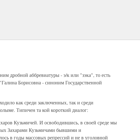
им дробной аббревиатуры - э/к или "зэка", то есть
"Галина Борисовна - синоним Государственной
одило как среди заключенных, так и среди
олыме. Типичен та кой короткий диалог:
Захаров Кузьмичей. И освободившись, в своей среде мы
бных Захарами Кузьмичами бывшими и
ось в годы массовых репрессий и не в уголовной