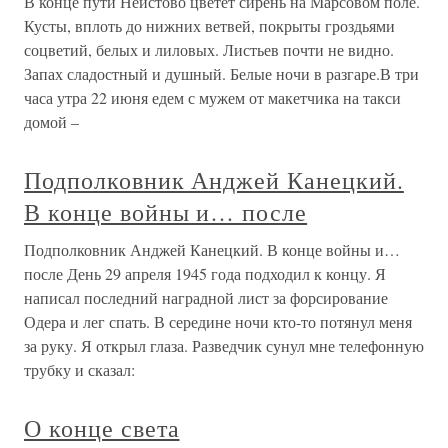
В конце пути Неистово цветет сирень на Марсовом поле.
Кусты, вплоть до нижних ветвей, покрыты гроздьями
соцветий, белых и лиловых. Листьев почти не видно.
Запах сладостный и душный. Белые ночи в разгаре.В три
часа утра 22 июня едем с мужем от макетчика на такси
домой –
Подполковник Анджей Канецкий.
В конце войны и… после
Подполковник Анджей Канецкий. В конце войны и…
после День 29 апреля 1945 года подходил к концу. Я
написал последний наградной лист за форсирование
Одера и лег спать. В середине ночи кто-то потянул меня
за руку. Я открыл глаза. Разведчик сунул мне телефонную
трубку и сказал:
О конце света