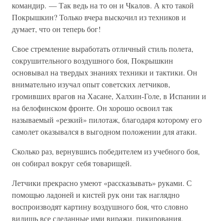
командир. — Так ведь на то он и Чкалов. А кто такой
Покрышкин? Только вчера выскочил из техников и
думает, что он теперь бог!
Свое стремление выработать отличный стиль полета,
сокрушительного воздушного боя, Покрышкин
основывал на твердых знаниях техники и тактики. Он
внимательно изучал опыт советских летчиков,
громивших врагов на Хасане, Халхин-Голе, в Испании и
на белофинском фронте. Он хорошо освоил так
называемый «резкий» пилотаж, благодаря которому его
самолет оказывался в выгодном положении для атаки.
Сколько раз, вернувшись победителем из учебного боя,
он собирал вокруг себя товарищей.
Летчики прекрасно умеют «рассказывать» руками. С
помощью ладоней и кистей рук они так наглядно
воспроизводят картину воздушного боя, что словно
видишь все сделанные ими виражи, пикирования,