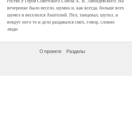
гостях у Героя Советского Союза А. В. Ляпидевского. На
вечеринке было весело, шумно и, как всегда, больше всех
шумел и веселился Анатолий. Пел, танцевал, шутил, и
вокруг него то и дело раздавался смех, говор, словно
люди
О проекте
Разделы