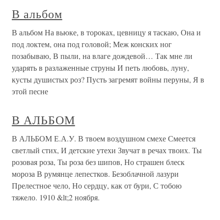
В альбом
В альбом На вьюке, в тороках, цевницу я таскаю, Она и
под локтем, она под головой; Меж конских ног
позабываю, В пыли, на влаге дождевой… Так мне ли
ударять в разлаженные струны И петь любовь, луну,
кусты душистых роз? Пусть загремят войны перуны, Я в
этой песне
В АЛЬБОМ
В АЛЬБОМ Е.А.У. В твоем воздушном смехе Смеется
светлый стих, И детские утехи Звучат в речах твоих. Ты
розовая роза, Ты роза без шипов, Но страшен блеск
мороза В румянце лепестков. Безоблачной лазури
Прелестное чело, Но сердцу, как от бури, С тобою
тяжело. 1910 &lt;2 ноября.