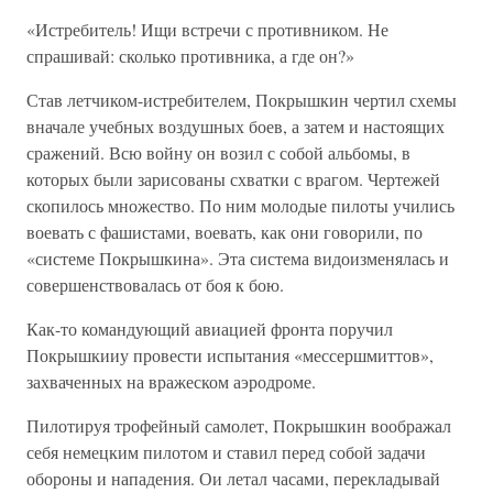
«Истребитель! Ищи встречи с противником. Не
спрашивай: сколько противника, а где он?»
Став летчиком-истребителем, Покрышкин чертил схемы
вначале учебных воздушных боев, а затем и настоящих
сражений. Всю войну он возил с собой альбомы, в
которых были зарисованы схватки с врагом. Чертежей
скопилось множество. По ним молодые пилоты учились
воевать с фашистами, воевать, как они говорили, по
«системе Покрышкина». Эта система видоизменялась и
совершенствовалась от боя к бою.
Как-то командующий авиацией фронта поручил
Покрышкииу провести испытания «мессершмиттов»,
захваченных на вражеском аэродроме.
Пилотируя трофейный самолет, Покрышкин воображал
себя немецким пилотом и ставил перед собой задачи
обороны и нападения. Ои летал часами, перекладывай