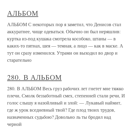
АЛЬБОМ
АЛЬБОМ С некоторых пор я заметил, что Денисов стал
аккуратнее, чище одеваться. Обычно он был неряшлив:
куртка из-под кушака смотрела кособоко, штаны — в
каких-то пятнах, шея — темная, а лицо — как в маске. А
тут он сразу изменился. Утрами он выходил во двор и
старательно
280. В АЛЬБОМ
280. В АЛЬБОМ Весь груз рабочих лет гнетет мне тяжко
плечи, Смолк беззаботный смех, степенней стали речи, И
голос слышу я назойливый и злой: — Лукавый наймит,
где ж урок вседневный твой? Где плод твоих трудов,
назначенных судьбою? Довольно ль ты бродил над
черной