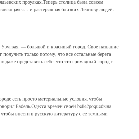
ядьевских проулках.Теперь столица была совсем
дивляющаяся… и растерявшая близких Леонову людей.
 Уругвая, — большой и красивый город. Свое название
г получить только потому, что все остальные берега
о даже представить себе, что это громадный город с
городе есть просто материальные условия, чтобы
говорил Бабель.Одесса времен своей belle?poqueбыла
, чтобы внести в русскую литературу с ее темными