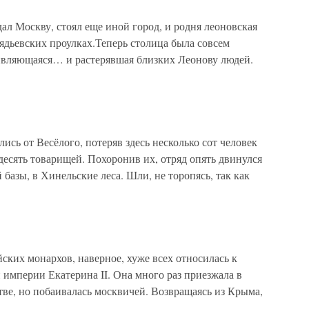
ал Москву, стоял еще иной город, и родня леоновская
ядьевских проулках.Теперь столица была совсем
дивляющаяся… и растерявшая близких Леонову людей.
ись от Весёлого, потеряв здесь несколько сот человек
есять товарищей. Похоронив их, отряд опять двинулся
 базы, в Хинельские леса. Шли, не торопясь, так как
ских монархов, наверное, хуже всех относилась к
империи Екатерина II. Она много раз приезжала в
стве, но побаивалась москвичей. Возвращаясь из Крыма,