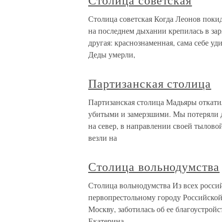
Столица советская
Столица советская Когда Леонов покид
на последнем дыхании крепилась в зар
другая: краснознаменная, сама себе у
Деды умерли,
Партизанская столица
Партизанская столица Мадьяры откатил
убитыми и замерзшими. Мы потеряли д
на север, в направлении своей тыловой
везли на
Столица вольнодумства
Столица вольнодумства Из всех россий
первопрестольному городу Российской 
Москву, заботилась об ее благоустрой
Екатерина