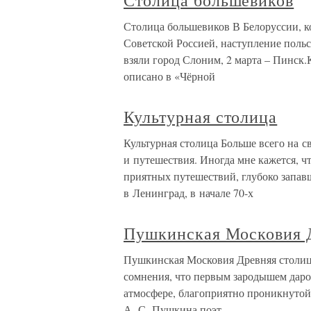
Столица большевиков
Столица большевиков В Белоруссии, ко
Советской Россией, наступление польс
взяли город Слоним, 2 марта – Пинск.К
описано в «Чёрной
Культурная столица
Культурная столица Больше всего на 
и путешествия. Иногда мне кажется, ч
приятных путешествий, глубоко запавш
в Ленинград, в начале 70-х
Пушкинская Московия 
Пушкинская Московия Древняя столиц
сомнения, что первым зародышем дар
атмосфере, благоприятно проникнуто
А. С. Пушкина поэт