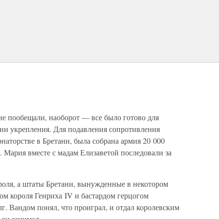
е пообещали, наоборот — все было готово для
ани укрепления. Для подавления сопротивления
рнаторстве в Бретани, была собрана армия 20 000
ь. Мария вместе с мадам Елизаветой последовали за
роля, а штаты Бретани, вынужденные в некотором
м короля Генриха IV и бастардом герцогом
г. Вандом понял, что проиграл, и отдал королевским
 он занимал.