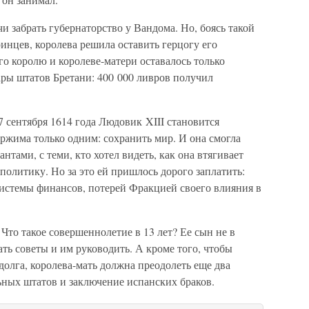
забрать губернаторство у Вандома. Но, боясь такой
нцев, королева решила оставить герцогу его
го королю и королеве-матери оставалось только
дары штатов Бретани: 400 000 ливров получил
7 сентября 1614 года Людовик XIII становится
ржима только одним: сохранить мир. И она смогла
нтами, с теми, кто хотел видеть, как она втягивает
литику. Но за это ей пришлось дорого заплатить:
системы финансов, потерей Фракцией своего влияния в
Что такое совершеннолетие в 13 лет? Ее сын не в
ать советы и им руководить. А кроме того, чтобы
олга, королева-мать должна преодолеть еще два
ьных штатов и заключение испанских браков.