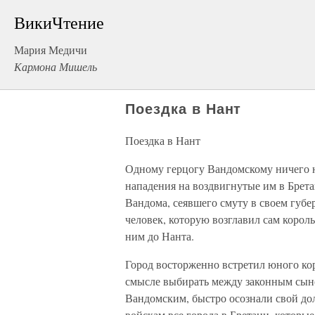
ВикиЧтение
Мария Медичи
Кармона Мишель
Поездка в Нант
Поездка в Нант
Одному герцогу Вандомскому ничего н
нападения на воздвигнутые им в Брет
Вандома, сеявшего смуту в своем губе
человек, которую возглавил сам корол
ним до Нанта.
Город восторженно встретил юного ко
смысле выбирать между законным сыно
Вандомским, быстро осознали свой дол
войскам все города в Бретани, которые