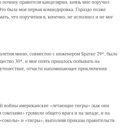
о почину правителя канцелярии, князь мне поручил
Это была моя первая командировка. Гораздо позже
ать, что поручения я, конечно, не исполнил и не мог
толетия мною, совместно с инженером Братке 29*, было
щество 30*, и мне опять пришлось побывать на
утешествие, отчасти напоминающее приключения
й войны американские «летающие тигры» (как они
 соколами» громили общего врага и на западе, и на
 «соколы» и «тигры», выполняя приказы правительств