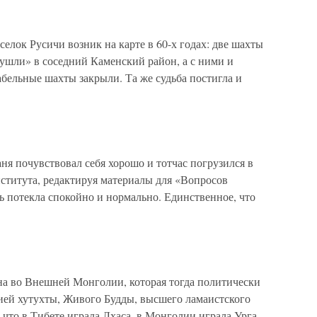
к Русичи возник на карте в 60-х годах: две шахты
ушли» в соседний Каменский район, а с ними и
абельные шахты закрыли. Та же судьба постигла и
я почувствовал себя хорошо и тотчас погрузился в
ститута, редактируя материалы для «Вопросов
 потекла спокойно и нормально. Единственное, что
 во Внешней Монголии, которая тогда политически
ей хутухты, Живого Будды, высшего ламаистского
 что в Тибете играла Лхаса, в Монголии играла Урга.