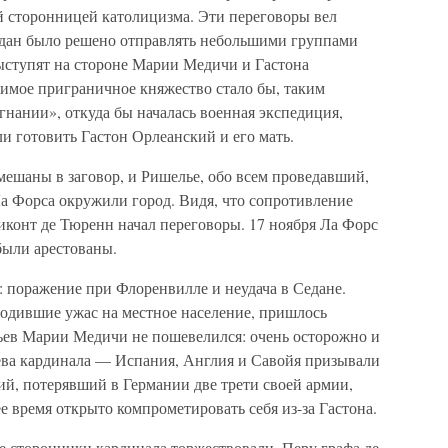
 сторонницей католицизма. Эти переговоры вел
едан было решено отправлять небольшими группами
выступят на стороне Марии Медичи и Гастона
симое приграничное княжество стало бы, таким
згнании», откуда бы началась военная экспедиция,
и готовить Гастон Орлеанский и его мать.
мешаны в заговор, и Ришелье, обо всем проведавший,
Ла Форса окружили город. Видя, что сопротивление
иконт де Тюренн начал переговоры. 17 ноября Ла Форс
были арестованы.
: поражение при Флоренвилле и неудача в Седане.
водившие ужас на местное население, пришлось
тьев Марии Медичи не пошевелился: очень осторожно и
ева кардинала — Испания, Англия и Савойя призывали
ий, потерявший в Германии две трети своей армии,
 время открыто компрометировать себя из-за Гастона.
е сторонники кардинала торжествовали. Перу графа де