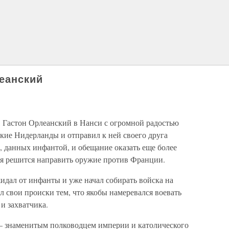
еанский
, Гастон Орлеанский в Нанси с огромной радостью
ские Нидерланды и отправил к ней своего друга
ю, данных инфантой, и обещание оказать еще более
ля решится направить оружие против Франции.
жидал от инфанты и уже начал собирать войска на
 свои происки тем, что якобы намеревался воевать
и захватчика.
— знаменитым полководцем империи и католического