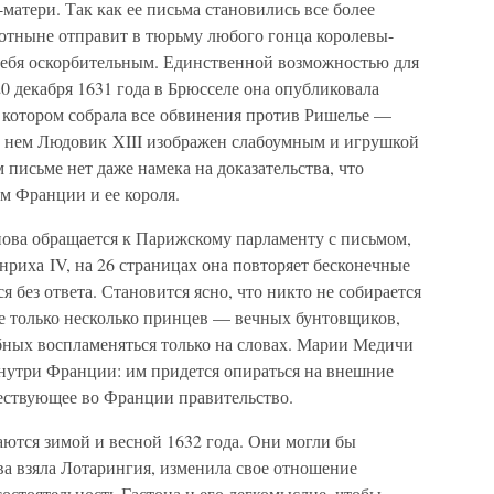
матери. Так как ее письма становились все более
отныне отправит в тюрьму любого гонца королевы-
 себя оскорбительным. Единственной возможностью для
0 декабря 1631 года в Брюсселе она опубликовала
в котором собрала все обвинения против Ришелье —
 в нем Людовик XIII изображен слабоумным и игрушкой
 письме нет даже намека на доказательства, что
м Франции и ее короля.
нова обращается к Парижскому парламенту с письмом,
енриха IV, на 26 страницах она повторяет бесконечные
я без ответа. Становится ясно, что никто не собирается
ве только несколько принцев — вечных бунтовщиков,
бных воспламеняться только на словах. Марии Медичи
внутри Франции: им придется опираться на внешние
ествующее во Франции правительство.
аются зимой и весной 1632 года. Они могли бы
тва взяла Лотарингия, изменила свое отношение
остоятельность Гастона и его легкомыслие, чтобы