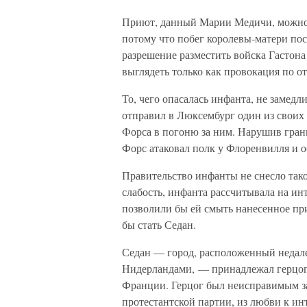
Приют, данный Марии Медичи, можно 
потому что побег королевы-матери по
разрешение разместить войска Гастон
выглядеть только как провокация по 
То, чего опасалась инфанта, не замед
отправил в Люксембург один из своих
Форса в погоню за ним. Нарушив гран
Форс атаковал полк у Флоренвилля и об
Правительство инфанты не снесло тако
слабость, инфанта рассчитывала на и
позволили бы ей смыть нанесенное пр
бы стать Седан.
Седан — город, расположенный недале
Нидерландами, — принадлежал герцогу
Франции. Герцог был неисправимым з
протестантской партии, из любви к ин