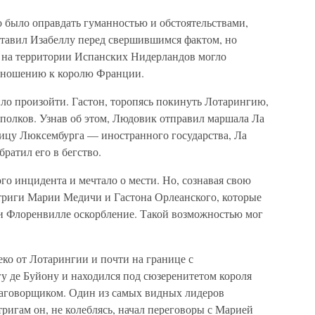
было оправдать гуманностью и обстоятельствами,
ставил Изабеллу перед свершившимся фактом, но
а на территории Испанских Нидерландов могло
отношению к королю Франции.
лило произойти. Гастон, торопясь покинуть Лотарингию,
 полков. Узнав об этом, Людовик отправил маршала Ла
ицу Люксембурга — иностранного государства, Ла
ратил его в бегство.
го инцидента и мечтало о мести. Но, сознавая свою
нтриги Марии Медичи и Гастона Орлеанского, которые
и Флоренвилле оскорбление. Такой возможностью мог
ко от Лотарингии и почти на границе с
 де Буйону и находился под сюзеренитетом короля
аговорщиком. Один из самых видных лидеров
тригам он, не колеблясь, начал переговоры с Марией