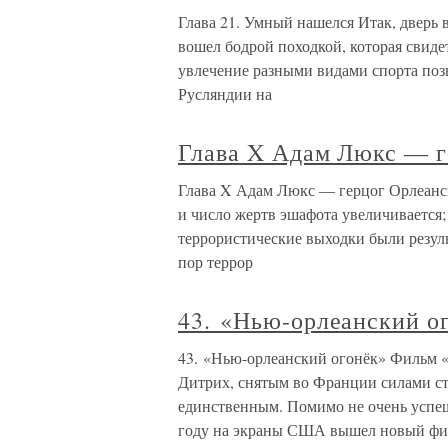
Глава 21. Умный нашелся Итак, дверь 
вошел бодрой походкой, которая свиде
увлечение разными видами спорта поз
Русляндии на
Глава X Адам Люкс — г
Глава X Адам Люкс — герцог Орлеанск
и число жертв эшафота увеличивается;
террористические выходки были резуль
пор террор
43. «Нью-орлеанский о
43. «Нью-орлеанский огонёк» Фильм «
Дитрих, снятым во Франции силами с
единственным. Помимо не очень успеш
году на экраны США вышел новый ф