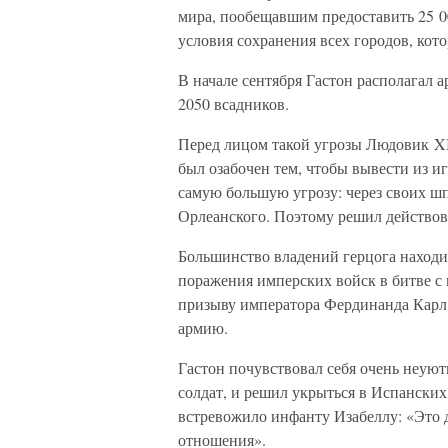
мира, пообещавшим предоставить 25 00
условия сохранения всех городов, кот
В начале сентября Гастон располагал 
2050 всадников.
Перед лицом такой угрозы Людовик XI
был озабочен тем, чтобы вывести из и
самую большую угрозу: через своих шп
Орлеанского. Поэтому решил действов
Большинство владений герцога находи
поражения имперских войск в битве с
призыву императора Фердинанда Карл
армию.
Гастон почувствовал себя очень неуют
солдат, и решил укрыться в Испанских
встревожило инфанту Изабеллу: «Это 
отношения».