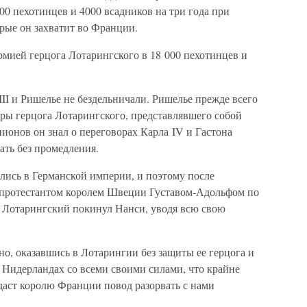
0 пехотинцев и 4000 всадников на три года при
орые он захватит во Франции.
армией герцога Лотарингского в 18 000 пехотинцев и
II и Ришелье не бездельничали. Ришелье прежде всего
гры герцога Лотарингского, представлявшего собой
ионов он знал о переговорах Карла IV и Гастона
ать без промедления.
лись в Германской империи, и поэтому после
 протестантом королем Швеции Густавом-Адольфом по
 Лотарингский покинул Нанси, уводя всю свою
но, оказавшись в Лотарингии без защиты ее герцога и
 Нидерландах со всеми своими силами, что крайне
даст королю Франции повод разорвать с нами