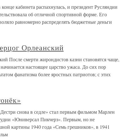
в конце кабинета распахнулась, и президент Русляндии
тельствовала об отличной спортивной форме. Его
воляло равномерно распределять бюджетные деньги
ерцог Орлеанский
ий После смерти жирондистов казни становятся чаще,
 начинается настоящее царство ужаса. До сих пор
татом фанатизма более яростных патриотов; с этих
гонёк»
Дестри снова в седле» стал первым фильмом Марлен
тудии «Юниверсал Пикчерз». Первым, но не
ной картины 1940 года «Семь грешников», в 1941
ильм