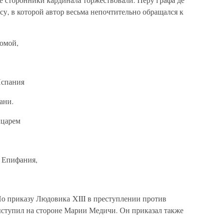
у, в которой автор весьма непочтительно обращался к
домой,
Испания
ани.
ыцарем
я Епифания,
По приказу Людовика XIII в преступлении против
ыступил на стороне Марии Медичи. Он приказал также