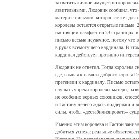
захватить личное имущество королевы-
язвительными, Людовик сообщил, что 
матери с письмом, которое сочтет для
королевы остаются открытые письма. 2
настоящий памфлет на 23 страницах, 
письмо весьма неудачное, потому что
в руках всемогущего кардинала. В этом
кардинал действует противно интереса
Людовик не ответил. Тогда королева с
где, взывая к памяти доброго короля Г
претензии к кардиналу. Письмо остаетс
слушать упреки королевы-матери, раз
не особенно верных союзников, спосо
и Гастону нечего ждать поддержки и 
силы, чтобы «дестабилизировать» сущ
Именно этим королева и Гастон заним
добиться успеха: реальные обязательс
Испания. Но потребовались полная нес