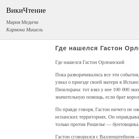
ВикиЧтение
Мария Медичи
Кармона Мишель
Где нашелся Гастон Орл
Где нашелся Гастон Орлеанский
Пока разворачивались все эти события
узнал о приезде своей матери в Испан
Пюилорана: тот взял у нее 100 000 эк
значительную помощь, если брат коро
По правде говоря, Гастон ничего не о
испанских территориях. Он оправдывал
только против Ришелье — бунтовщика 
Гастон сговорился с Валленштейном 