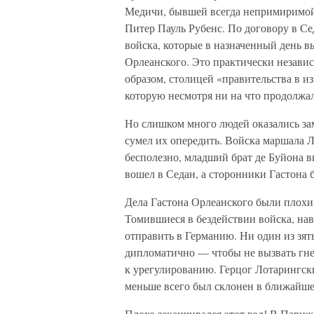
Медичи, бывшей всегда непримиримой
Питер Пауль Рубенс. По договору в С
войска, которые в назначенный день 
Орлеанского. Это практически незави
образом, столицей «правительства в и
которую несмотря ни на что продолжал
Но слишком много людей оказались за
сумел их опередить. Войска маршала 
бесполезно, младший брат де Буйона в
вошел в Седан, а сторонники Гастона 
Дела Гастона Орлеанского были плохи
Томившиеся в бездействии войска, на
отправить в Германию. Ни один из зя
дипломатично — чтобы не вызвать гн
к урегулированию. Герцог Лотарингск
меньше всего был склонен в ближайшее
Плохо заканчивался этот год! В Париж