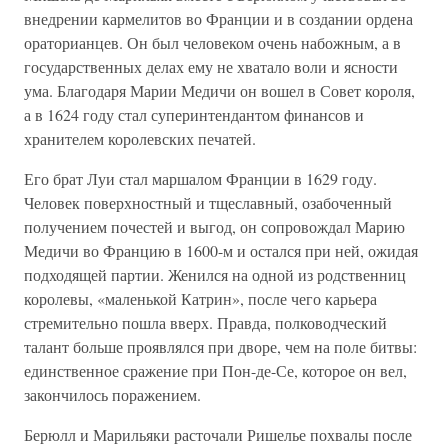
внедрении кармелитов во Франции и в создании ордена
ораторианцев. Он был человеком очень набожным, а в
государственных делах ему не хватало воли и ясности
ума. Благодаря Марии Медичи он вошел в Совет короля,
а в 1624 году стал суперинтендантом финансов и
хранителем королевских печатей.
Его брат Луи стал маршалом Франции в 1629 году.
Человек поверхностный и тщеславный, озабоченный
получением почестей и выгод, он сопровождал Марию
Медичи во Францию в 1600-м и остался при ней, ожидая
подходящей партии. Женился на одной из родственниц
королевы, «маленькой Катрин», после чего карьера
стремительно пошла вверх. Правда, полководческий
талант больше проявлялся при дворе, чем на поле битвы:
единственное сражение при Пон-де-Се, которое он вел,
закончилось поражением.
Берюлл и Марильяки расточали Ришелье похвалы после