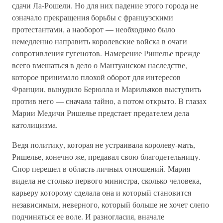
сдачи Ла-Рошели. Но для них падение этого города не
означало прекращения борьбы с французскими
протестантами, а наоборот — необходимо было
немедленно направить королевские войска в очаги
сопротивления гугенотов. Намерение Ришелье прежде
всего вмешаться в дело о Мантуанском наследстве,
которое принимало плохой оборот для интересов
Франции, вынудило Берюлла и Марильяков выступить
против него — сначала тайно, а потом открыто. В глазах
Марии Медичи Ришелье предстает предателем дела
католицизма.
Ведя политику, которая не устраивала королеву-мать,
Ришелье, конечно же, предавал свою благодетельницу.
Спор перешел в область личных отношений. Мария
видела не столько первого министра, сколько человека,
карьеру которому сделала она и который становится
независимым, неверного, который больше не хочет слепо
подчиняться ее воле. И разногласия, вначале