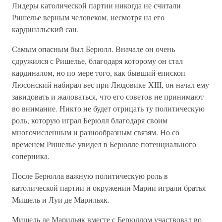
Лидеры католической партии никогда не считали
Ришелье верным человеком, несмотря на его
кардинальский сан.
Самым опасным был Берюлл. Вначале он очень
сдружился с Ришелье, благодаря которому он стал
кардиналом, но по мере того, как бывший епископ
Люсонский набирал вес при Людовике XIII, он начал ему
завидовать и жаловаться, что его советов не принимают
во внимание. Никто не будет отрицать ту политическую
роль, которую играл Берюлл благодаря своим
многочисленным и разнообразным связям. Но со
временем Ришелье увидел в Берюлле потенциального
соперника.
После Берюлла важную политическую роль в
католической партии и окружении Марии играли братья
Мишель и Луи де Марильяк.
Мишель де Марильяк вместе с Берюллом участвовал во