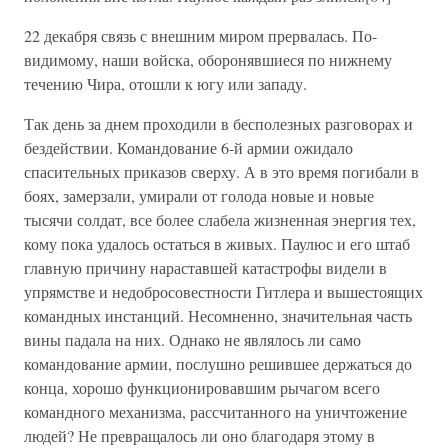
22 декабря связь с внешним миром прервалась. По-
видимому, наши войска, оборонявшиеся по нижнему
течению Чира, отошли к югу или западу.
Так день за днем проходили в бесполезных разговорах и
бездействии. Командование 6-й армии ожидало
спасительных приказов сверху. А в это время погибали в
боях, замерзали, умирали от голода новые и новые
тысячи солдат, все более слабела жизненная энергия тех,
кому пока удалось остаться в живых. Паулюс и его штаб
главную причину нараставшей катастрофы видели в
упрямстве и недобросовестности Гитлера и вышестоящих
командных инстанций. Несомненно, значительная часть
вины падала на них. Однако не являлось ли само
командование армии, послушно решившее держаться до
конца, хорошо функционировавшим рычагом всего
командного механизма, рассчитанного на уничтожение
людей? Не превращалось ли оно благодаря этому в