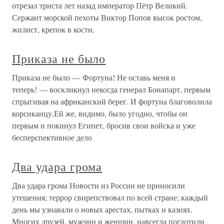
отрезал триста лет назад император Пётр Великий.
Сержант морской пехоты Виктор Попов высок ростом,
жилист, крепок в кости,
Приказа не было
Приказа не было — Фортуна! Не оставь меня и
теперь! — воскликнул некогда генерал Бонапарт, первым
спрыгивая на африканский берег. И фортуна благоволила
корсиканцу.Ей же, видимо, было угодно, чтобы он
первым и покинул Египет, бросив свои войска и уже
бесперспективное дело
Два удара грома
Два удара грома Новости из России не приносили
утешения; террор свирепствовал по всей стране; каждый
день мы узнавали о новых арестах, пытках и казнях.
Многих друзей, мужчин и женщин, навсегда поглотили