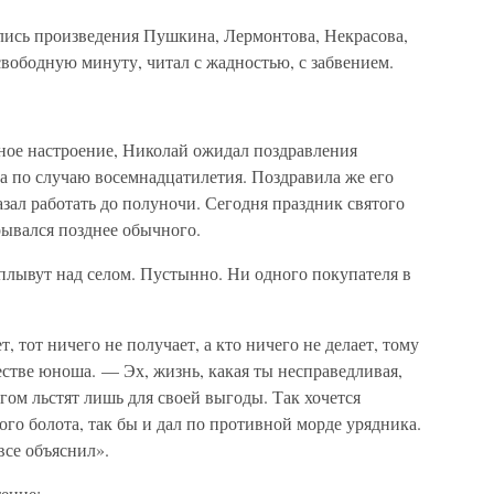
ились произведения Пушкина, Лермонтова, Некрасова,
вободную минуту, читал с жадностью, с забвением.
сное настроение, Николай ожидал поздравления
а по случаю восемнадцатилетия. Поздравила же его
зал работать до полуночи. Сегодня праздник святого
рывался позднее обычного.
плывут над селом. Пустынно. Ни одного покупателя в
, тот ничего не получает, а кто ничего не делает, тому
стве юноша. — Эх, жизнь, какая ты несправедливая,
гом льстят лишь для своей выгоды. Так хочется
лого болота, так бы и дал по противной морде урядника.
все объяснил».
тение: