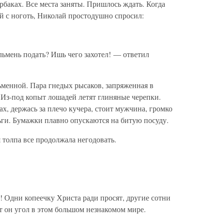
урбаках. Все места заняты. Пришлось ждать. Когда
й с ноготь, Николай простодушно спросил:
ельмень подать? Ишь чего захотел! — ответил
менной. Пара гнедых рысаков, запряженная в
 Из-под копыт лошадей летят глиняные черепки.
ах, держась за плечо кучера, стоит мужчина, громко
ьги. Бумажки плавно опускаются на битую посуду.
 толпа все продолжала негодовать.
 Одни копеечку Христа ради просят, другие сотни
т он угол в этом большом незнакомом мире.