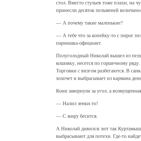
стол. Вместо стульев тоже плахи, на ч
принесли десяток пельменей величино
— А почему такие маленькие?
— А тебе что за копейку-то с пирог п
парнишка-официант.
Полуголодный Николай вышел из пель
кошовку, несется по горшечному ряду.
Торговки с визгом разбегаются. В санк
хохочет и выбрасывает из кармана ден
Кони завернули за угол, а возмущенная
— Налил зенки-то!
— С жиру бесится.
А Николай дивился: вот так Куртамыш!
выбрасывают для потехи. Где-то найде