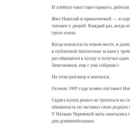
И хлебнул-таки горя-горького, работа
Жил Николай в приказчичьей — в сыро
топчане у дверей. Каждый раз, когда о
грело плохо.
Когда освоился на новом месте, в дли
в публичной библиотеке за книгу треб
раз обращался к купцу и получал один 
Зачитаешься, еще с ума сойдешь!»
На этом разговор и кончался.
Осенью 1905 года хозяин поставил Ни
Скряга купец решил не тратиться на с
обязанность он заставил свою родную
У Наташи Черняевой мать скончалась пр
для душевнобольных.