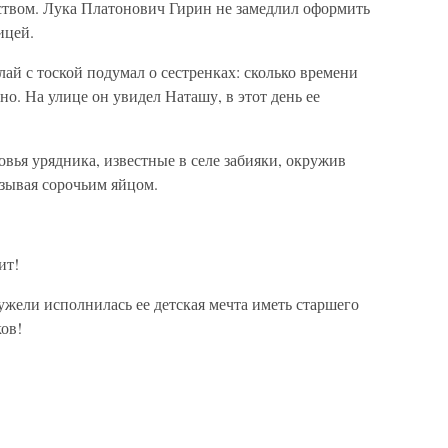
дством. Лука Платонович Гирин не замедлил оформить
ицей.
лай с тоской подумал о сестренках: сколько времени
о. На улице он увидел Наташу, в этот день ее
вья урядника, известные в селе забияки, окружив
бзывая сорочьим яйцом.
ит!
ужели исполнилась ее детская мечта иметь старшего
ов!