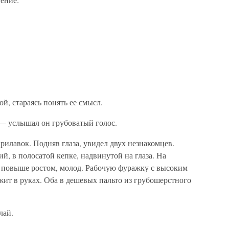
й, стараясь понять ее смысл.
— услышал он грубоватый голос.
рилавок. Подняв глаза, увидел двух незнакомцев.
, в полосатой кепке, надвинутой на глаза. На
 повыше ростом, молод. Рабочую фуражку с высоким
ит в руках. Оба в дешевых пальто из грубошерстного
лай.