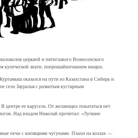
олоколов церквей и пятиглавого Вознесенского
ом купеческой знати, попрошайничанием нищих.
Куртамыш оказался на пути из Казахстана в Сибирь и
вое село Зауралья с развитым кустарным
 В центре ее карусель. От желающих покататься нет
ологов. Над входом Николай прочитал: «Лучшие
тяные печи с кипящими чугунами. Плахи на козлах —