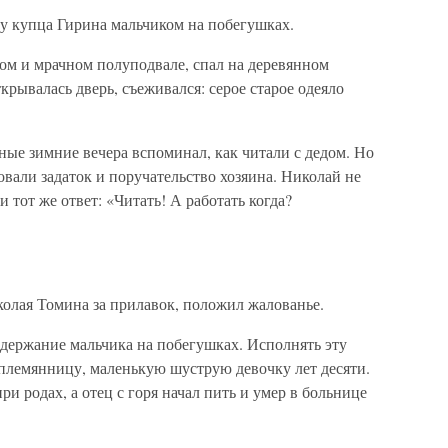
я у купца Гирина мальчиком на побегушках.
м и мрачном полуподвале, спал на деревянном
ткрывалась дверь, съеживался: серое старое одеяло
нные зимние вечера вспоминал, как читали с дедом. Но
овали задаток и поручательство хозяина. Николай не
и тот же ответ: «Читать! А работать когда?
колая Томина за прилавок, положил жалованье.
одержание мальчика на побегушках. Исполнять эту
 племянницу, маленькую шуструю девочку лет десяти.
и родах, а отец с горя начал пить и умер в больнице