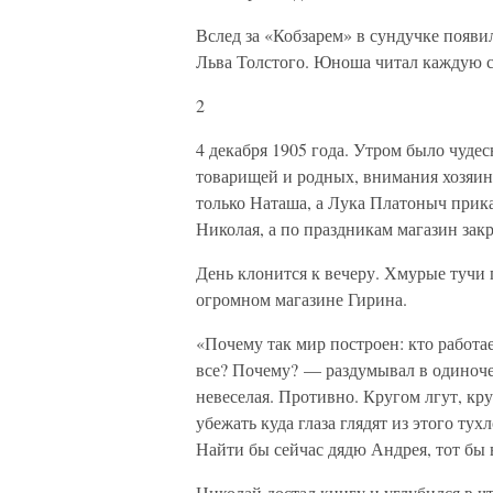
Вслед за «Кобзарем» в сундучке появ
Льва Толстого. Юноша читал каждую с
2
4 декабря 1905 года. Утром было чуде
товарищей и родных, внимания хозяин
только Наташа, а Лука Платоныч прика
Николая, а по праздникам магазин зак
День клонится к вечеру. Хмурые тучи 
огромном магазине Гирина.
«Почему так мир построен: кто работает
все? Почему? — раздумывал в одиноче
невеселая. Противно. Кругом лгут, кру
убежать куда глаза глядят из этого тух
Найти бы сейчас дядю Андрея, тот бы 
Николай достал книгу и углубился в ч