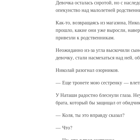
Девочка осталась сиротой, но с насле
опекунство над малолетней родственн
Как-то, возвращаясь из магазина, Нико
прошло, какие они уже выросли, наверн
привезли к родственникам.
Неожиданно из-за угла выскочили сыно
девочку, стали насмехаться над ней, о
Николай разогнал озорников.
— Еще тронете мою сестренку — влет
У Наташи радостно блеснули глаза. Не
брата, который бы защищал от обидчик
— Коля, ты это вправду сказал?
— Что?
— Ну, что я твоя сестренка…