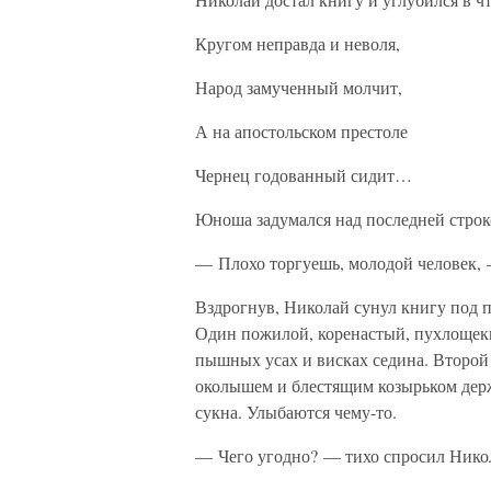
Кругом неправда и неволя,
Народ замученный молчит,
А на апостольском престоле
Чернец годованный сидит…
Юноша задумался над последней строко
— Плохо торгуешь, молодой человек, 
Вздрогнув, Николай сунул книгу под п
Один пожилой, коренастый, пухлощекий
пышных усах и висках седина. Второй
околышем и блестящим козырьком держ
сукна. Улыбаются чему-то.
— Чего угодно? — тихо спросил Нико