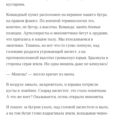
кустарник.
Командный пункт расположен на вершине нашего бугра,
на правом фланге. По военной терминологии это,
конечно, не бугор, а высотка. Команда: занять боевые
позиции. Артиллеристы и минометчики бегут к орудиям,
что прятались в нашем тылу. Мы втискиваемся в
окопчики. Тишина, но вот что-то гулко лопнуло, над
головами раздался угрожающий шелест, а на
противоположной высотке громыхнул взрыв. Брызнула в
стороны серая земля. Ни одна мишень даже не качнулась!
— Мазилы! — весело кричат из окопа.
В воздухе завыло, заскрежетало, и взрывы потрясли
кусты в ложбине. Снаряд шелестит, это стало понятным.
А что же воет? Оказывается, огонь открыли минометы.
И пошло: за бугром ухало, над головой шелестело и выло,
а на том бугре гулко вздрагивала земля, вскидывая черно-