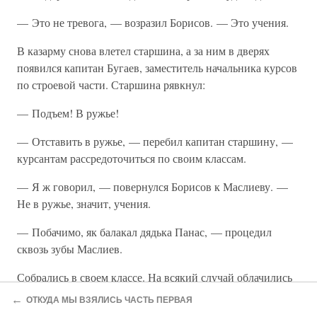
— Это не тревога, — возразил Борисов. — Это учения.
В казарму снова влетел старшина, а за ним в дверях
появился капитан Бугаев, заместитель начальника курсов
по строевой части. Старшина рявкнул:
— Подъем! В ружье!
— Отставить в ружье, — перебил капитан старшину, —
курсантам рассредоточиться по своим классам.
— Я ж говорил, — повернулся Борисов к Маслиеву. —
Не в ружье, значит, учения.
— Побачимо, як балакал дядька Панас, — процедил
сквозь зубы Маслиев.
Собрались в своем классе. На всякий случай облачились
в рабочую форму — чего ради на учения идти в новой
←
ОТКУДА МЫ ВЗЯЛИСЬ ЧАСТЬ ПЕРВАЯ
одежде? Скрипнула дверь, заглянул дневальный: