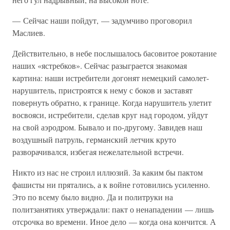
— Сейчас наши пойдут, — задумчиво проговорил
Маслиев.
Действительно, в небе послышалось басовитое рокотание
наших «ястребков». Сейчас разыграется знакомая
картина: наши истребители догонят немецкий самолет-
нарушитель, пристроятся к нему с боков и заставят
повернуть обратно, к границе. Когда нарушитель улетит
восвояси, истребители, сделав круг над городом, уйдут
на свой аэродром. Бывало и по-другому. Завидев наш
воздушный патруль, германский летчик круто
разворачивался, избегая нежелательной встречи.
Никто из нас не строил иллюзий. За каким бы пактом
фашисты ни прятались, а к войне готовились усиленно.
Это по всему было видно. Да и политруки на
политзанятиях утверждали: пакт о ненападении — лишь
отсрочка во времени. Иное дело — когда она кончится. А