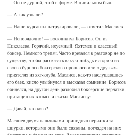
— Он не дурной, чтоб в форме. В цивильном был.
— А как узнали?
— Наши курсанты патрулировали, — ответил Маслиев.
— Непорядочно! — воскликнул Борисов. Он из
Николаева. Горячий, неуемный. Яхтсмен и классный
боксер. Немного трепач. Часто врезался в разговор не по
существу, чтобы рассказать какую-нибудь историю из
своего бурного боксерского прошлого или о друзьях-
приятелях из яхт-клуба. Маслиев, как-то наслушавшись
его баек, кисло улыбнулся и высказал сомнение. Борисов
обиделся, на другой день раздобыл боксерские перчатки,
притащил их в класс и сказал Маслиеву:
— Давай, кто кого?
Маслиев двумя пальчиками приподнял перчатки за
шнурки, которыми они были связаны, поглядел на них
брезгливо и бросил на стол. Демонстративно отряхнул