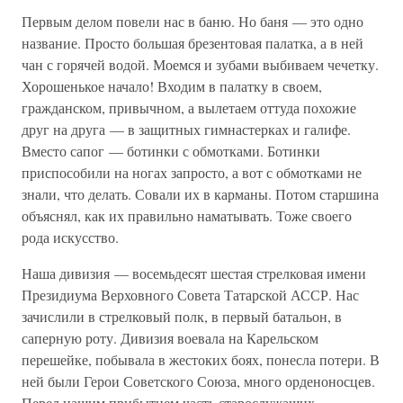
Первым делом повели нас в баню. Но баня — это одно
название. Просто большая брезентовая палатка, а в ней
чан с горячей водой. Моемся и зубами выбиваем чечетку.
Хорошенькое начало! Входим в палатку в своем,
гражданском, привычном, а вылетаем оттуда похожие
друг на друга — в защитных гимнастерках и галифе.
Вместо сапог — ботинки с обмотками. Ботинки
приспособили на ногах запросто, а вот с обмотками не
знали, что делать. Совали их в карманы. Потом старшина
объяснял, как их правильно наматывать. Тоже своего
рода искусство.
Наша дивизия — восемьдесят шестая стрелковая имени
Президиума Верховного Совета Татарской АССР. Нас
зачислили в стрелковый полк, в первый батальон, в
саперную роту. Дивизия воевала на Карельском
перешейке, побывала в жестоких боях, понесла потери. В
ней были Герои Советского Союза, много орденоносцев.
Перед нашим прибытием часть старослужащих