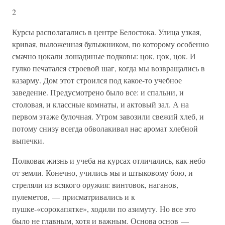
2
Курсы располагались в центре Белостока. Улица узкая,
кривая, выложенная булыжником, по которому особенно
смачно цокали лошадиные подковы: цок, цок, цок. И
гулко печатался строевой шаг, когда мы возвращались в
казарму. Дом этот строился под какое-то учебное
заведение. Предусмотрено было все: и спальни, и
столовая, и классные комнаты, и актовый зал. А на
первом этаже булочная. Утром завозили свежий хлеб, и
потому снизу всегда обволакивал нас аромат хлебной
выпечки.
Полковая жизнь и учеба на курсах отличались, как небо
от земли. Конечно, учились мы и штыковому бою, и
стреляли из всякого оружия: винтовок, наганов,
пулеметов, — присматривались и к
пушке-«сорокапятке», ходили по азимуту. Но все это
было не главным, хотя и важным. Основа основ —