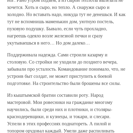
хочется. Хоть и сыро, но тепло. А снаружи сыро и
холодно. Но вставать надо, никуда тут не денешься. И как
тут не вспомнишь маменькин дом, уютную постель,
пуховую подушку. Бывало, если чуть прохладно,
нагреешь одеяло возле железной печки и сразу
укутываешься в него… Но дом далеко…
Поддерживала надежда. Сами строили казарму и
столовую. Со стройки не уходили до позднего вечера,
забывали про усталость. Командование понимало, что, не
устроив быт солдат, не может приступить к боевой
подготовке. На строительство были брошены все силы.
Из кыштымской братии составили роту. Народ
мастеровой. Мои ровесники на гражданке многому
научились, были среди них и плотники, и столяры-
краснодеревщики, и кузнецы, и токари, и слесари.
Успели в этих профессиях поднатореть. А пилой и
топором орудовал каждый. Умели даже распиливать