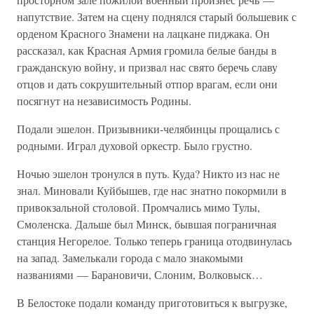
напутствие. Затем на сцену поднялся старый большевик с
орденом Красного Знамени на лацкане пиджака. Он
рассказал, как Красная Армия громила белые банды в
гражданскую войну, и призвал нас свято беречь славу
отцов и дать сокрушительный отпор врагам, если они
посягнут на независимость Родины.
Подали эшелон. Призывники-челябинцы прощались с
родными. Играл духовой оркестр. Было грустно.
Ночью эшелон тронулся в путь. Куда? Никто из нас не
знал. Миновали Куйбышев, где нас знатно покормили в
привокзальной столовой. Промчались мимо Тулы,
Смоленска. Дальше был Минск, бывшая пограничная
станция Негорелое. Только теперь граница отодвинулась
на запад. Замелькали города с мало знакомыми
названиями — Барановичи, Слоним, Волковыск…
В Белостоке подали команду приготовиться к выгрузке,