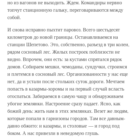
но из вагонов не выходить. Ждем. Командиры нервно
топчут станционную гальку, переговариваются между
собой.
И снова исправно пыхтит паровоз. Всего шестьдесят
километров до новой границы. Останавливаемся на
станции Шепетово. Это, собственно, разъезд в три колеи,
рядом сосновый лес. Жилых построек поблизости не
видно. Впрочем, они есть: за кустами спрятался рядок
домов. Собираем мешки, чемоданы, сундучки, строимся
и плетемся в сосновый лес. Организованности у нас еще
нет, да и устали после стольких суток дороги. Мечтаем
попасть в казармы-хоромы и на первый случай всласть
отоспаться. Забираемся в самую чащу и обнаруживаем
убогие землянки. Настроение сразу падает. Ясно, как
божий день: жить нам в этих землянках. Везет же людям,
которые попали в гарнизоны городов. Там все давным-
давно обжито: и казармы, и столовые — и город под
боком. А нас привезли в неведомую глушь.