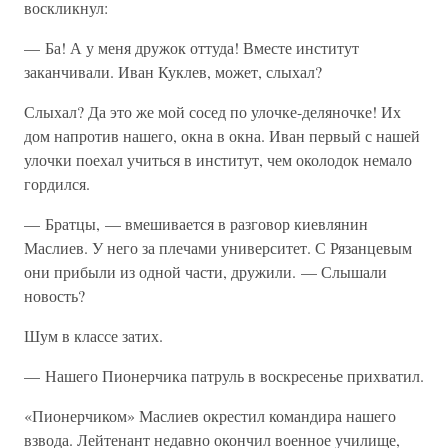
воскликнул:
— Ба! А у меня дружок оттуда! Вместе институт
заканчивали. Иван Куклев, может, слыхал?
Слыхал? Да это же мой сосед по улочке-деляночке! Их
дом напротив нашего, окна в окна. Иван первый с нашей
улочки поехал учиться в институт, чем околодок немало
гордился.
— Братцы, — вмешивается в разговор киевлянин
Маслиев. У него за плечами университет. С Рязанцевым
они прибыли из одной части, дружили. — Слышали
новость?
Шум в классе затих.
— Нашего Пионерчика патруль в воскресенье прихватил.
«Пионерчиком» Маслиев окрестил командира нашего
взвода. Лейтенант недавно окончил военное училище,