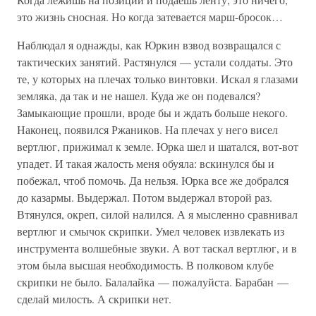
это жизнь сносная. Но когда затевается марш-бросок…
Наблюдал я однажды, как Юркин взвод возвращался с
тактических занятий. Растянулся — устали солдаты. Это
те, у которых на плечах только винтовки. Искал я глазами
земляка, да так и не нашел. Куда же он подевался?
Замыкающие прошли, вроде бы и ждать больше некого.
Наконец, появился Ржаников. На плечах у него висел
вертлюг, прижимал к земле. Юрка шел и шатался, вот-вот
упадет. И такая жалость меня обуяла: вскинулся бы и
побежал, чтоб помочь. Да нельзя. Юрка все же добрался
до казармы. Выдержал. Потом выдержал второй раз.
Втянулся, окреп, силой налился. А я мысленно сравнивал
вертлюг и смычок скрипки. Умел человек извлекать из
инструмента волшебные звуки. А вот таскал вертлюг, и в
этом была высшая необходимость. В полковом клубе
скрипки не было. Балалайка — пожалуйста. Барабан —
сделай милость. А скрипки нет.