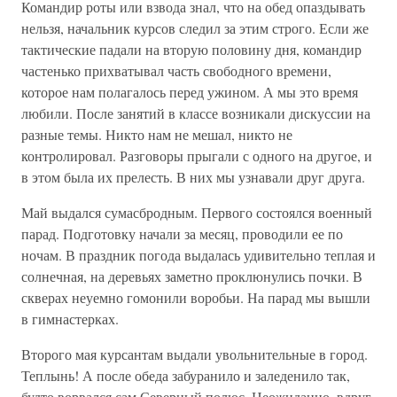
Командир роты или взвода знал, что на обед опаздывать
нельзя, начальник курсов следил за этим строго. Если же
тактические падали на вторую половину дня, командир
частенько прихватывал часть свободного времени,
которое нам полагалось перед ужином. А мы это время
любили. После занятий в классе возникали дискуссии на
разные темы. Никто нам не мешал, никто не
контролировал. Разговоры прыгали с одного на другое, и
в этом была их прелесть. В них мы узнавали друг друга.
Май выдался сумасбродным. Первого состоялся военный
парад. Подготовку начали за месяц, проводили ее по
ночам. В праздник погода выдалась удивительно теплая и
солнечная, на деревьях заметно проклюнулись почки. В
скверах неуемно гомонили воробьи. На парад мы вышли
в гимнастерках.
Второго мая курсантам выдали увольнительные в город.
Теплынь! А после обеда забуранило и заледенило так,
будто ворвался сам Северный полюс. Неожиданно, вдруг.