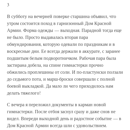
3
В субботу на вечерней поверке старшина объявил, что
утром состоится поход в гарнизонный Дом Красной
Армии. Форма одежды — выходная. Парадной тогда еще
не было. Просто выдавалась вторая пара
обмундирования, которую одевали по праздникам и в
воскресные дни. Ее всегда держали в аккурате, с заранее
подшитым белым подворотничком. Рабочая пара была
застирана добела, на спине гимнастерки прочно
обжились проплешины от соли. И по-пластунски ползали
до седьмого пота, и марш-броски совершали с полной
боевой выкладкой. Да мало ли чего приходилось нам
делать тяжелого!
С вечера я переложил документы в карман новой
гимнастерки. После отбоя заснул сразу и даже снов не
видел. Впереди выходной день и радостное событие — в
Дом Красной Армии всегда шли с удовольствием.