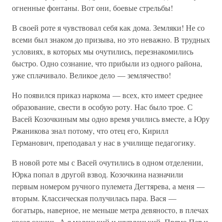
огненные фонтаны. Вот они, боевые стрельбы!
В своей роте я чувствовал себя как дома. Земляки! Не со
всеми был знаком до призыва, но это неважно. В трудных
условиях, в которых мы очутились, перезнакомились
быстро. Одно сознание, что прибыли из одного района,
уже сплачивало. Великое дело — землячество!
Но появился приказ наркома — всех, кто имеет среднее
образование, свести в особую роту. Нас было трое. С
Васей Козочкиным мы одно время учились вместе, а Юру
Ржаникова знал потому, что отец его, Кирилл
Германович, преподавал у нас в училище педагогику.
В новой роте мы с Васей очутились в одном отделении,
Юрка попал в другой взвод. Козочкина назначили
первым номером ручного пулемета Дегтярева, а меня —
вторым. Классическая получилась пара. Вася —
богатырь, наверное, не меньше метра девяносто, в плечах
косая сажень. А я маленький и щупленький. Прямо Пат и