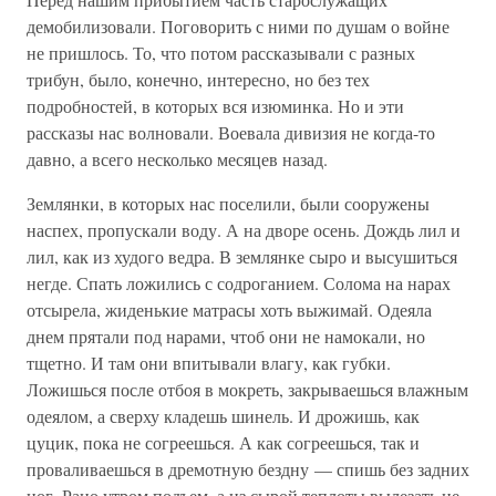
демобилизовали. Поговорить с ними по душам о войне
не пришлось. То, что потом рассказывали с разных
трибун, было, конечно, интересно, но без тех
подробностей, в которых вся изюминка. Но и эти
рассказы нас волновали. Воевала дивизия не когда-то
давно, а всего несколько месяцев назад.
Землянки, в которых нас поселили, были сооружены
наспех, пропускали воду. А на дворе осень. Дождь лил и
лил, как из худого ведра. В землянке сыро и высушиться
негде. Спать ложились с содроганием. Солома на нарах
отсырела, жиденькие матрасы хоть выжимай. Одеяла
днем прятали под нарами, чтоб они не намокали, но
тщетно. И там они впитывали влагу, как губки.
Ложишься после отбоя в мокреть, закрываешься влажным
одеялом, а сверху кладешь шинель. И дрожишь, как
цуцик, пока не согреешься. А как согреешься, так и
проваливаешься в дремотную бездну — спишь без задних
ног. Рано утром подъем, а из сырой теплоты вылезать не