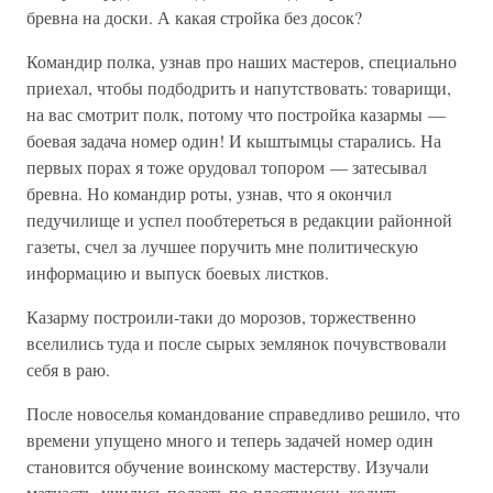
бревна на доски. А какая стройка без досок?
Командир полка, узнав про наших мастеров, специально
приехал, чтобы подбодрить и напутствовать: товарищи,
на вас смотрит полк, потому что постройка казармы —
боевая задача номер один! И кыштымцы старались. На
первых порах я тоже орудовал топором — затесывал
бревна. Но командир роты, узнав, что я окончил
педучилище и успел пообтереться в редакции районной
газеты, счел за лучшее поручить мне политическую
информацию и выпуск боевых листков.
Казарму построили-таки до морозов, торжественно
вселились туда и после сырых землянок почувствовали
себя в раю.
После новоселья командование справедливо решило, что
времени упущено много и теперь задачей номер один
становится обучение воинскому мастерству. Изучали
матчасть, учились ползать по-пластунски, ходить