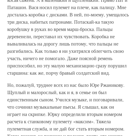
Паташон. Вася носил пулемет на плече, как палицу. Мне
досталась коробка с дисками. В ней, по-моему, умещалось
три диска, набитых патронами. Потаскай-ка такую
коробушку в руках во время марш-броска. Пальцы
деревенели, переставал их чувствовать. Коробка не
вываливалась на дорогу лишь потому, что пальцы не
разгибались. Как только я ни ухитрялся облегчить свою
участь, ничего не помогало. Даже поясной ремень
приспособил, но эту малую механизацию сразу порушил
старшина: как же, порчу бравый солдатский вид.
Но, пожалуй, труднее всех из нас было Юре Ржаникову.
Щуплый и малорослый, как и я, в семье он был
единственным сыном. Учился музыке, и поговаривали,
что сочинял музыкальные пьесы. Я слышал, как он
играет на скрипке. Юрку определили вторым номером
расчета к станковому пулемету «максим». Тяжела
пулеметная служба, и не дай бог стать вторым номером.
Когда лежишь на позиции и подаешь ленту, это ничего,