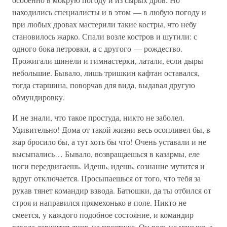
находились специалисты и в этом — в любую погоду и
при любых дровах мастерили такие костры, что небу
становилось жарко. Спали возле костров и шутили: с
одного бока петровки, а с другого — рождество.
Прожигали шинели и гимнастерки, латали, если дыры
небольшие. Бывало, лишь тришкин кафтан оставался,
тогда старшина, поворчав для вида, выдавал другую
обмундировку.
И не знали, что такое простуда, никто не заболел.
Удивительно! Дома от такой жизни весь осопливел бы, в
жар бросило бы, а тут хоть бы что! Очень уставали и не
высыпались… Бывало, возвращаешься в казармы, еле
ноги передвигаешь. Идешь, идешь, сознание мутится и
вдруг отключается. Просыпаешься от того, что тебя за
рукав тянет командир взвода. Батюшки, да ты отбился от
строя и направился прямехонько в поле. Никто не
смеется, у каждого подобное состояние, и командир
взвода держится лишь на престиже. Он ведь не меньше, а,