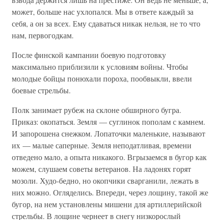
может, больше нас ухлопался. Мы в ответе каждый за
себя, а он за всех. Ему сдаваться никак нельзя, не то что
нам, первогодкам.
После финской кампании боевую подготовку
максимально приблизили к условиям войны. Чтобы
молодые бойцы понюхали пороха, пообвыкли, ввели
боевые стрельбы.
Полк занимает рубеж на склоне обширного бугра.
Приказ: окопаться. Земля — суглинок пополам с камнем.
И запорошена снежком. Лопаточки маленькие, называют
их — малые саперные. Земля неподатливая, времени
отведено мало, а опыта никакого. Вгрызаемся в бугор как
можем, слушаем советы ветеранов. На ладонях горят
мозоли. Худо-бедно, но окопчики сварганили, лежать в
них можно. Огляделись. Впереди, через лощину, такой же
бугор, на нем установлены мишени для артиллерийской
стрельбы. В лощине чернеет в снегу низкорослый