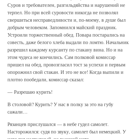
Суров и требователен, разгильдяйства и нарушений не
терпел. Но при всей суровости никогда не позволял
свершиться несправедливости и, по-моему, в душе был
добрым человеком. Запомнился майский праздник.
Устроили торжественный обед. Повара постарались на
совесть, даже белого хлеба выдали по ломтю. Начальник
разрешил каждому курсанту по стакану вина. Но и на
этом чудеса не кончились. Сам полковой комиссар
пришел на обед, провозгласил тост за успехи и первым
опорожнил свой стакан. И это не все! Когда выпили и
плотно пообедали, комиссар сказал:
— Разрешаю курить!
В столовой? Курить? У нас в полку за это на губу
сажали…
Рязанцев прислушался — в небе гудел самолет.
Насторожился: судя по звуку, самолет был немецкий. У
него гул надрывный, на высокой ноте.