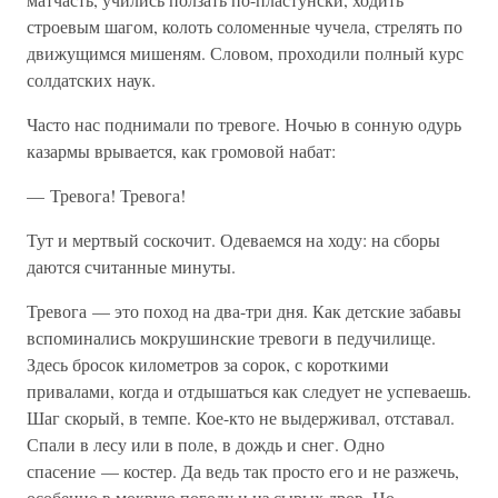
строевым шагом, колоть соломенные чучела, стрелять по
движущимся мишеням. Словом, проходили полный курс
солдатских наук.
Часто нас поднимали по тревоге. Ночью в сонную одурь
казармы врывается, как громовой набат:
— Тревога! Тревога!
Тут и мертвый соскочит. Одеваемся на ходу: на сборы
даются считанные минуты.
Тревога — это поход на два-три дня. Как детские забавы
вспоминались мокрушинские тревоги в педучилище.
Здесь бросок километров за сорок, с короткими
привалами, когда и отдышаться как следует не успеваешь.
Шаг скорый, в темпе. Кое-кто не выдерживал, отставал.
Спали в лесу или в поле, в дождь и снег. Одно
спасение — костер. Да ведь так просто его и не разжечь,
особенно в мокрую погоду и из сырых дров. Но