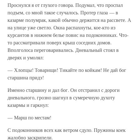
Проснулся я от глухого говора. Подумал, что проспал
подъем, со мной такое случалось. Протер глаза — в
казарме полумрак, какой обычно держится на рассвете. А
на улице уже светло. Окна распахнуты, кое-кто из
курсантов в нижнем белье повис на подоконниках. Что-
то рассматривали поверх крыш соседних домов.
Вполголоса переговаривались. Дневальный стоял в
дверях и умолял:
— Хлопцы! Товарищи! Тикайте по койкам! Не дай бог
старшина придэ!
Именно старшину и дал бог. Он отстранил с дороги
дневального, грозно шагнул в сумеречную духоту
казармы и гаркнул:
— Марш по местам!
С подоконников всех как ветром сдуло. Пружины коек
жалобно заскрипели.