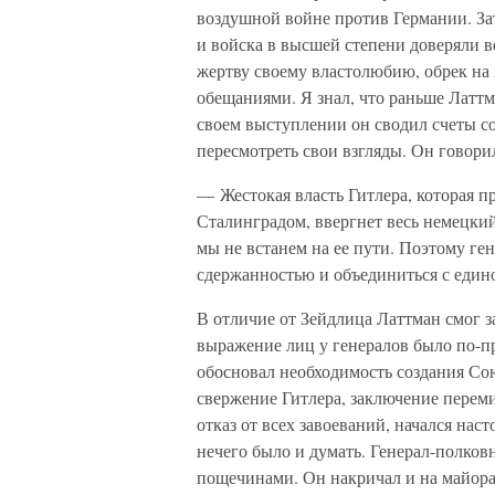
воздушной войне против Германии. Зат
и войска в высшей степени доверяли 
жертву своему властолюбию, обрек н
обещаниями. Я знал, что раньше Латт
своем выступлении он сводил счеты с
пересмотреть свои взгляды. Он говори
— Жестокая власть Гитлера, которая п
Сталинградом, ввергнет весь немецкий
мы не встанем на ее пути. Поэтому ге
сдержанностью и объединиться с еди
В отличие от Зейдлица Латтман смог з
выражение лиц у генералов было по-п
обосновал необходимость создания Со
свержение Гитлера, заключение перем
отказ от всех завоеваний, начался нас
нечего было и думать. Генерал-полко
пощечинами. Он накричал и на майора