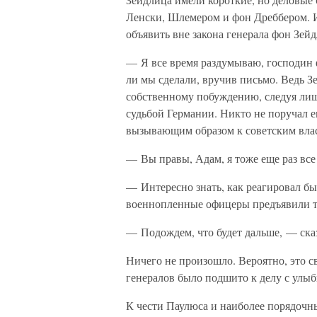
Ленски, Шлемером и фон Дреббером. И 
объявить вне закона генерала фон Зейд
— Я все время раздумываю, господин 
ли мы сделали, вручив письмо. Ведь Зе
собственному побуждению, следуя лиш
судьбой Германии. Никто не поручал е
вызывающим образом к советским вла
— Вы правы, Адам, я тоже еще раз вс
— Интересно знать, как реагировал бы
военнопленные офицеры предъявили т
— Подождем, что будет дальше, — ск
Ничего не произошло. Вероятно, это с
генералов было подшито к делу с улыб
К чести Паулюса и наиболее порядочных