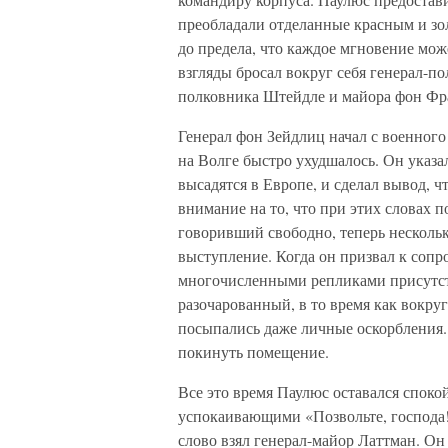
преобладали отделанные красным и зо
до предела, что каждое мгновение мо
взгляды бросал вокруг себя генерал-по
полковника Штейдле и майора фон Фр
Генерал фон Зейдлиц начал с военного
на Волге быстро ухудшалось. Он указа
высадятся в Европе, и сделал вывод, 
внимание на то, что при этих словах п
говоривший свободно, теперь нескольк
выступление. Когда он призвал к сопр
многочисленными репликами присутст
разочарованный, в то время как вокруг
посыпались даже личные оскорбления.
покинуть помещение.
Все это время Паулюс оставался спок
успокаивающими «Позвольте, господа!»
слово взял генерал-майор Латтман. Он