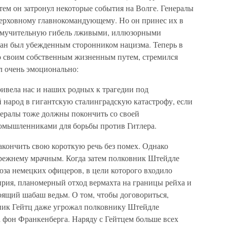
ем он затронул некоторые события на Волге. Генералы
верховному главнокомандующему. Но он принес их в
а мучительную гибель лживыми, иллюзорными
ман был убежденным сторонником нацизма. Теперь в
о своим собственным жизненным путем, стремился
л очень эмоционально:
ривела нас и наших родных к трагедии под
 народ в гигантскую сталинградскую катастрофу, если
нералы тоже должны покончить со своей
номышленниками для борьбы против Гитлера.
акончить свою короткую речь без помех. Однако
режнему мрачным. Когда затем полковник Штейдле
юза немецких офицеров, в цели которого входило
ирия, планомерный отход вермахта на границы рейха и
тоящий шабаш ведьм. О том, чтобы договориться,
вник Гейтц даже угрожал полковнику Штейдле
 фон Франкенберга. Наряду с Гейтцем больше всех