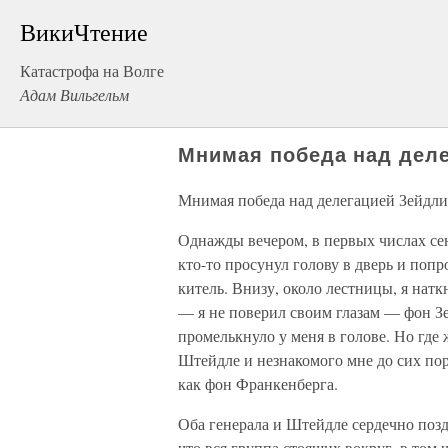
ВикиЧтение
Катастрофа на Волге
Адам Вильгельм
Мнимая победа над дел
Мнимая победа над делегацией Зейдл
Однажды вечером, в первых числах сен
кто-то просунул голову в дверь и попр
китель. Внизу, около лестницы, я натк
— я не поверил своим глазам — фон Зе
промелькнуло у меня в голове. Но где 
Штейдле и незнакомого мне до сих по
как фон Франкенберга.
Оба генерала и Штейдле сердечно позд
что вся группа стоящих вокруг, в том