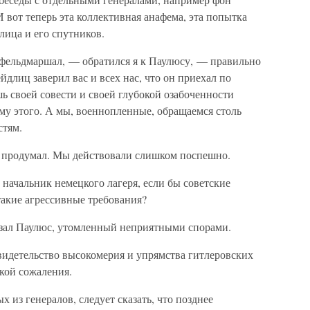
вот теперь эта коллективная анафема, эта попытка
лица и его спутников.
фельдмаршал, — обратился я к Паулюсу, — правильно
йдлиц заверил вас и всех нас, что он приехал по
ь своей совести и своей глубокой озабоченности
му этого. А мы, военнопленные, обращаемся столь
стям.
е продумал. Мы действовали слишком поспешно.
 начальник немецкого лагеря, если бы советские
акие агрессивные требования?
азал Паулюс, утомленный неприятными спорами.
видетельство высокомерия и упрямства гитлеровских
кой сожаления.
 из генералов, следует сказать, что позднее