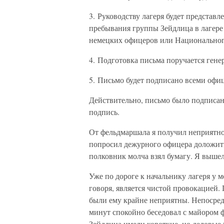
3. Руководству лагеря будет представ
пребывания группы Зейдлица в лагере
немецких офицеров или Национальног
4. Подготовка письма поручается ген
5. Письмо будет подписано всеми офиц
Действительно, письмо было подписан
подпись.
От фельдмаршала я получил неприятно
попросил дежурного офицера доложить
полковник молча взял бумагу. Я вышел
Уже по дороге к начальнику лагеря у м
говоря, является чистой провокацией.
были ему крайне неприятны. Непосред
минут спокойно беседовал с майором 
Зейдлица имели короткие, но деловые