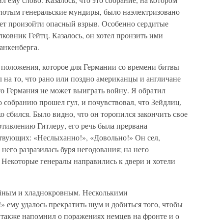
лотым генеральские мундиры, было наэлектризовано
жет произойти опасный взрыв. Особенно сердитые
лковник Гейтц. Казалось, он хотел пронзить ими
анкенберга.
 положения, которое для Германии со времени битвы
л на то, что рано или поздно американцы и англичане
что Германия не может выиграть войну. Я обратил
о собранию прошел гул, и почувствовал, что Зейдлиц,
о сбился. Было видно, что он торопился закончить свое
отивлению Гитлеру, его речь была прервана
вующих: «Неслыханно!», «Довольно!» Он сел,
 него разразилась буря негодования; на него
 Некоторые генералы направились к двери и хотели
ойным и хладнокровным. Несколькими
 ему удалось прекратить шум и добиться того, чтобы
 также напомнил о поражениях немцев на фронте и о