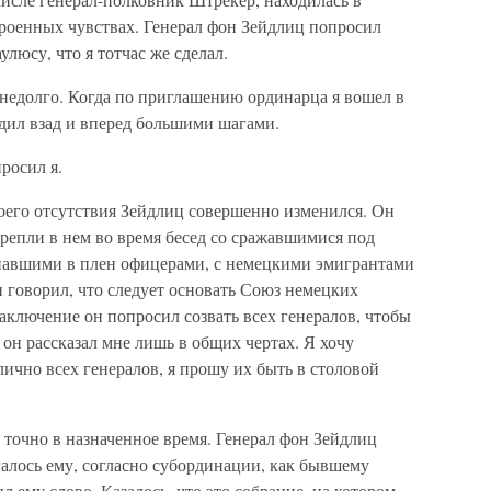
троенных чувствах. Генерал фон Зейдлиц попросил
люсу, что я тотчас же сделал.
 недолго. Когда по приглашению ординарца я вошел в
дил взад и вперед большими шагами.
росил я.
своего отсутствия Зейдлиц совершенно изменился. Он
репли в нем во время бесед со сражавшимися под
опавшими в плен офицерами, с немецкими эмигрантами
 говорил, что следует основать Союз немецких
заключение он попросил созвать всех генералов, чтобы
 он рассказал мне лишь в общих чертах. Я хочу
лично всех генералов, я прошу их быть в столовой
точно в назначенное время. Генерал фон Зейдлиц
галось ему, согласно субординации, как бывшему
 ему слово. Казалось, что это собрание, на котором