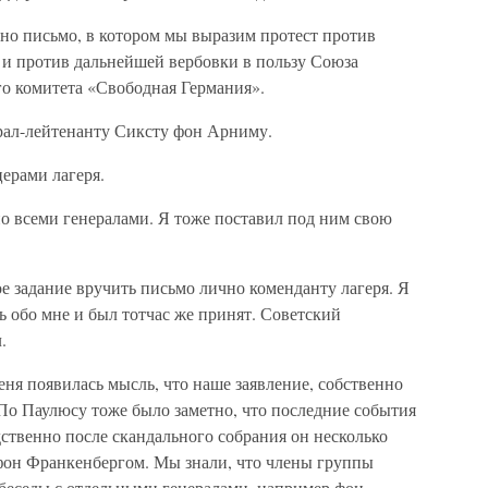
лено письмо, в котором мы выразим протест против
 и против дальнейшей вербовки в пользу Союза
о комитета «Свободная Германия».
ерал-лейтенанту Сиксту фон Арниму.
ерами лагеря.
о всеми генералами. Я тоже поставил под ним свою
е задание вручить письмо лично коменданту лагеря. Я
 обо мне и был тотчас же принят. Советский
.
еня появилась мысль, что наше заявление, собственно
 По Паулюсу тоже было заметно, что последние события
ственно после скандального собрания он несколько
фон Франкенбергом. Мы знали, что члены группы
 беседы с отдельными генералами, например фон