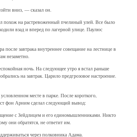
ойти вниз, — сказал он.
был похож на растревоженный пчелиный улей. Все было
ходили взад и вперед по лагерной улице. Паулюс
а после завтрака внутреннее совещание на лестнице в
там незаметно.
спокойная ночь. На следующее утро я встал раньше
обрались на завтрак. Царило предгрозовое настроение.
 условленном месте в парке. После короткого,
ст фон Арним сделал следующий вывод:
бщение с Зейдлицем и его единомышленниками. Никто
кому они обратятся, не ответит им.
оддерживаться через полковника Адама.