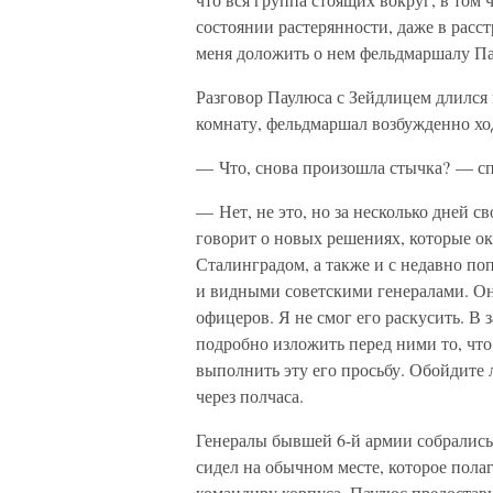
состоянии растерянности, даже в расс
меня доложить о нем фельдмаршалу Пау
Разговор Паулюса с Зейдлицем длился
комнату, фельдмаршал возбужденно хо
— Что, снова произошла стычка? — сп
— Нет, не это, но за несколько дней 
говорит о новых решениях, которые ок
Сталинградом, а также и с недавно п
и видными советскими генералами. Он
офицеров. Я не смог его раскусить. В 
подробно изложить перед ними то, что
выполнить эту его просьбу. Обойдите 
через полчаса.
Генералы бывшей 6-й армии собрались 
сидел на обычном месте, которое пола
командиру корпуса. Паулюс предоставил