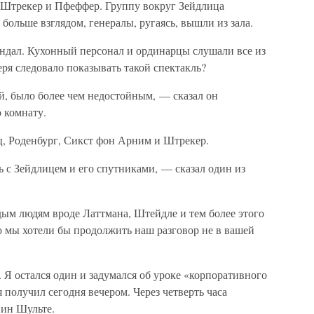
 Штрекер и Пфеффер. Группу вокруг Зейдлица
больше взглядом, генералы, ругаясь, вышли из зала.
андал. Кухонный персонал и ординарцы слушали все из
еря следовало показывать такой спектакль?
й, было более чем недостойным, — сказал он
ю комнату.
ц, Роденбург, Сикст фон Арним и Штрекер.
 с Зейдлицем и его спутниками, — сказал один из
ым людям вроде Латтмана, Штейдле и тем более этого
 мы хотели бы продолжить наш разговор не в вашей
Я остался один и задумался об уроке «корпоративного
 получил сегодня вечером. Через четверть часа
вин Шульте.