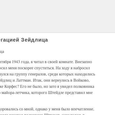
егацией Зейдлица
ица
тября 1943 года, я читал в своей комнате. Внезапно
осил меня поскорее спуститься. На ходу я набросил
нулся на группу генералов, среди которых находились
йдлиц и Латтман. Итак, они вернулись в Войково,
же Корфес? Его не было, но зато я увидел полковника
р майора-летчика, которого Штейдле представил мне
оровались со мной, однако у меня было впечатление,
 числе генерал-полковник Штрекер, находилась в