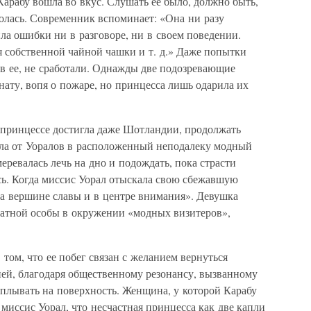
арабу вошла во вкус. Слушать ее было, должно быть,
лолась. Современник вспоминает: «Она ни разу
ила ошибки ни в разговоре, ни в своем поведении.
я собственной чайной чашки и т. д.» Даже попытки
ив ее, не сработали. Однажды две подозревающие
нату, вопя о пожаре, но принцесса лишь одарила их
о принцессе достигла даже Шотландии, продолжать
жала от Уоралов в расположенный неподалеку модный
еревалась лечь на дно и подождать, пока страсти
сь. Когда миссис Уорал отыскала свою сбежавшую
а вершине славы и в центре внимания». Девушка
натной особы в окружении «модных визитеров»,
 том, что ее побег связан с желанием вернуться
ней, благодаря общественному резонансу, вызванному
всплывать на поверхность. Женщина, у которой Карабу
иссис Уорал, что несчастная принцесса как две капли