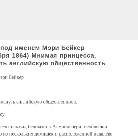
е под именем Мэри Бейкер
бря 1864) Мнимая принцесса,
ть английскую общественность
Мэри Бейкер
бмануть английскую общественность
су
опечитель над бедными в Алмондсбери, небольшой
го из нескольких домишек и расположенной недалеко