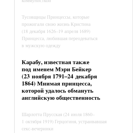
коммунисткой
Тусовщицы Принцессы, которые
прожигали свою жизнь Кристина
(18 декабря 1626–19 апреля 1689)
Принцесса, любившая переодеваться
в мужскую одежду
Карабу, известная также
под именем Мэри Бейкер
(23 ноября 1791–24 декабря
1864) Мнимая принцесса,
которой удалось обмануть
английскую общественность
Шарлотта Прусская (24 июля 1860–
1 октября 1919) Герцогиня, устраивавшая
секс-вечеринки