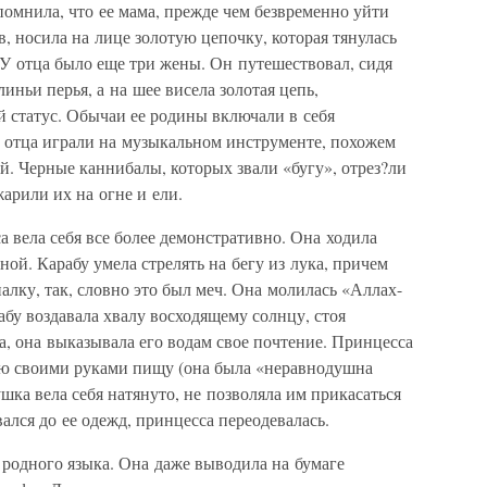
омнила, что ее мама, прежде чем безвременно уйти
, носила на лице золотую цепочку, которая тянулась
 У отца было еще три жены. Он путешествовал, сидя
иньи перья, а на шее висела золотая цепь,
 статус. Обычаи ее родины включали в себя
е отца играли на музыкальном инструменте, похожем
й. Черные каннибалы, которых звали «бугу», отрез?ли
арили их на огне и ели.
 вела себя все более демонстративно. Она ходила
ной. Карабу умела стрелять на бегу из лука, причем
алку, так, словно это был меч. Она молилась «Аллах-
абу воздавала хвалу восходящему солнцу, стоя
а, она выказывала его водам свое почтение. Принцесса
ую своими руками пищу (она была «неравнодушна
шка вела себя натянуто, не позволяла им прикасаться
ался до ее одежд, принцесса переодевалась.
 родного языка. Она даже выводила на бумаге