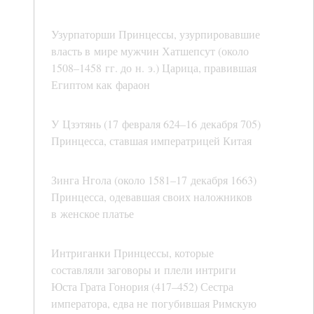
Узурпаторши Принцессы, узурпировавшие
власть в мире мужчин Хатшепсут (около
1508–1458 гг. до н. э.) Царица, правившая
Египтом как фараон
У Цзэтянь (17 февраля 624–16 декабря 705)
Принцесса, ставшая императрицей Китая
Зинга Нгола (около 1581–17 декабря 1663)
Принцесса, одевавшая своих наложников
в женское платье
Интриганки Принцессы, которые
составляли заговоры и плели интриги
Юста Грата Гонория (417–452) Сестра
императора, едва не погубившая Римскую