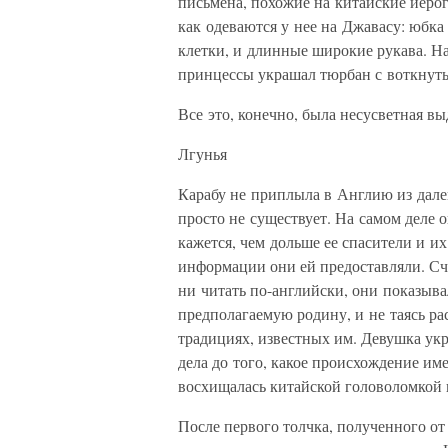
письмена, похожие на китайские иерог
как одеваются у нее на Джавасу: юбка
клетки, и длинные широкие рукава. На
принцессы украшал тюрбан с воткнут
Все это, конечно, была несусветная вы
Лгунья
Карабу не приплыла в Англию из далек
просто не существует. На самом деле о
кажется, чем дольше ее спасители и их
информации они ей предоставляли. Счи
ни читать по-английски, они показыв
предполагаемую родину, и не таясь ра
традициях, известных им. Девушка ук
дела до того, какое происхождение име
восхищалась китайской головоломкой 
После первого толчка, полученного от