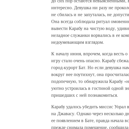
до сих пор остаются невыясненными, К
интересно. Девушка ни разу не проко
не сбилась и не запуталась, не допуст
Она всегда соблюдала ритуал омовени
вывести Карабу на чистую воду, удив
неладное служанки ворвались в ее ком
недоумевающим взглядом.
К началу июня, впрочем, когда весть 
игру стало очень опасно. Карабу сбе
город-курорт Бат. Но если девушка нам
вокруг нее поутихнут, она просчитала
подопечную, то обнаружила Карабу «н
уютно устроилась в гостиной одной з
пришедших с ней познакомиться.
Карабу удалось убедить миссис Уорал в
на Джавасу. Однако через несколько д
ее появлением в Бате, правда начала 
прежде снимала помещение, сообщила м