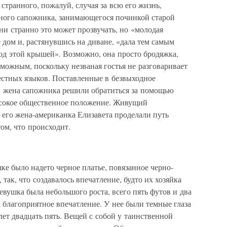
 странного, пожалуй, случая за всю его жизнь,
ного сапожника, занимающегося починкой старой
 ни странно это может прозвучать, но «молодая
дом и, растянувшись на диване, «дала тем самым
под этой крышей». Возможно, она просто бродяжка,
зможным, поскольку незваная гостья не разговаривает
естных языков. Поставленные в безвыходное
и жена сапожника решили обратиться за помощью
высокое общественное положение. Живущий
 его жена-американка Елизавета проделали путь
том, что происходит.
ке было надето черное платье, повязанное черно-
так, что создавалось впечатление, будто их хозяйка
евушка была небольшого роста, всего пять футов и два
 благоприятное впечатление. У нее были темные глаза
лет двадцать пять. Вещей с собой у таинственной