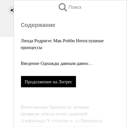
Поиск
Содержание
Линда Родригес Мак-Робби Непослушные
принцессы
Введение Однажды давным-давно…
Продолжение на Литрес
Воительницы Принцессы, которые
проявили себя на полях сражений
Альфхильда (V столетие н. э.) Принцесса,