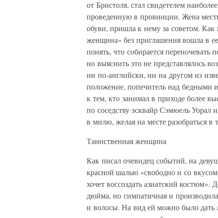
от Бристоля, стал свидетелем наиболее
проведенную в провинции. Жена мест
обуви, пришла к нему за советом. Как
женщина» без приглашения вошла в ее 
понять, что собирается переночевать 
но выяснить это не представлялось во
ни по-английски, ни на другом из изв
положение, попечитель над бедными 
к тем, кто занимал в приходе более 
по соседству эсквайр Сэмюель Уорал и
в милю, желая на месте разобраться в 
Таинственная женщина
Как писал очевидец событий, на девуш
красной шалью «свободно и со вкусом, 
хочет воссоздать азиатский костюм». Д
дюйма, но симпатичная и производила
и волосы. На вид ей можно было дать 