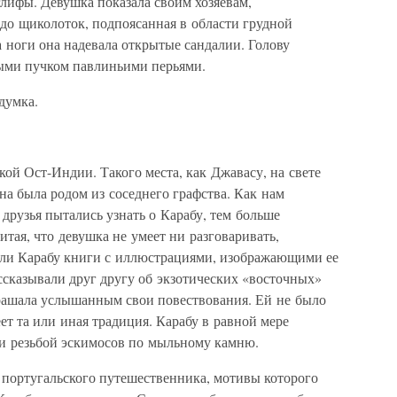
лифы. Девушка показала своим хозяевам,
 до щиколоток, подпоясанная в области грудной
 ноги она надевала открытые сандалии. Голову
ыми пучком павлиньими перьями.
думка.
ой Ост-Индии. Такого места, как Джавасу, на свете
на была родом из соседнего графства. Как нам
 друзья пытались узнать о Карабу, тем больше
тая, что девушка не умеет ни разговаривать,
али Карабу книги с иллюстрациями, изображающими ее
ссказывали друг другу об экзотических «восточных»
рашала услышанным свои повествования. Ей не было
ет та или иная традиция. Карабу в равной мере
и резьбой эскимосов по мыльному камню.
 португальского путешественника, мотивы которого