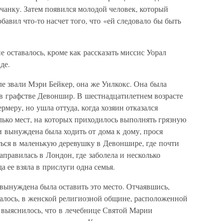
чанку. Затем появился молодой человек, который
авил что-то насчет того, что «ей следовало бы быть
е оставалось, кроме как рассказать миссис Уорал
де.
ле звали Мэри Бейкер, она же Уилкокс. Она была
в графстве Девоншир. В шестнадцатилетнем возрасте
меру, но ушла оттуда, когда хозяин отказался
лько мест, на которых приходилось выполнять грязную
и вынуждена была ходить от дома к дому, прося
ься в маленькую деревушку в Девоншире, где почти
аправилась в Лондон, где заболела и несколько
а ее взяла в прислуги одна семья.
вынуждена была оставить это место. Отчаявшись,
залось, в женской религиозной общине, расположенной
, выяснилось, что в лечебнице Святой Марии