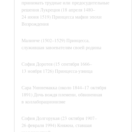
принимать трудные или предосудительные
решения Лукреция (18 апреля 1480–
24 июня 1519) Принцесса мафии эпохи
Возрождения
Малинче (1502–1529) Принцесса,
служившая завоевателям своей родины
София Доротея (15 сентября 1666–
13 ноября 1726) Принцесса-узница
Сара Уиннемакка (около 1844–17 октября
1891) Дочь вождя племени, обвиненная
в коллаборационизме
София Долгорукая (23 октября 1907–
26 февраля 1994) Княжна, ставшая