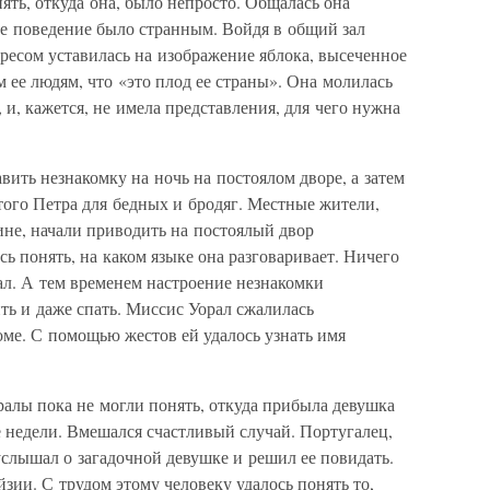
ять, откуда она, было непросто. Общалась она
е поведение было странным. Войдя в общий зал
ересом уставилась на изображение яблока, высеченное
ее людям, что «это плод ее страны». Она молилась
 и, кажется, не имела представления, для чего нужна
вить незнакомку на ночь на постоялом дворе, а затем
того Петра для бедных и бродяг. Местные жители,
не, начали приводить на постоялый двор
сь понять, на каком языке она разговаривает. Ничего
ал. А тем временем настроение незнакомки
ить и даже спать. Миссис Уорал сжалилась
доме. С помощью жестов ей удалось узнать имя
ралы пока не могли понять, откуда прибыла девушка
е недели. Вмешался счастливый случай. Португалец,
услышал о загадочной девушке и решил ее повидать.
зии. С трудом этому человеку удалось понять то,