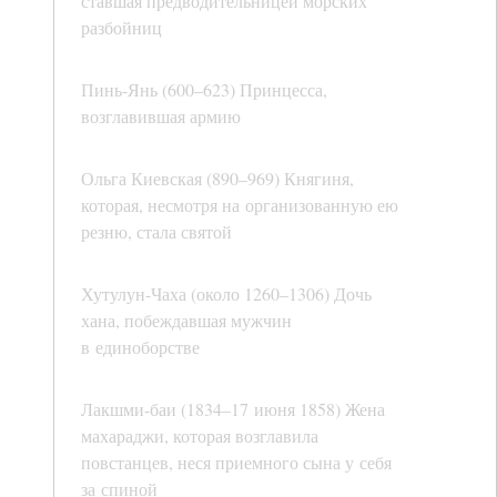
ставшая предводительницей морских
разбойниц
Пинь-Янь (600–623) Принцесса,
возглавившая армию
Ольга Киевская (890–969) Княгиня,
которая, несмотря на организованную ею
резню, стала святой
Хутулун-Чаха (около 1260–1306) Дочь
хана, побеждавшая мужчин
в единоборстве
Лакшми-баи (1834–17 июня 1858) Жена
махараджи, которая возглавила
повстанцев, неся приемного сына у себя
за спиной