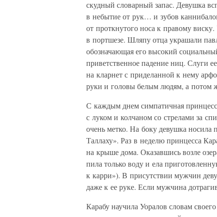
скудный словарный запас. Девушка всп
в небытие от рук… и зубов каннибалов
от проткнутого носа к правому виску.
в портшезе. Шляпу отца украшали павл
обозначающая его высокий социальный
приветственное падение ниц. Слуги е
на кларнет с приделанной к нему арфо
руки и головы белым людям, а потом ж
С каждым днем симпатичная принцесса
с луком и колчаном со стрелами за спи
очень метко. На боку девушка носила п
Таллаху». Раз в неделю принцесса Кар
на крыше дома. Оказавшись возле озер
пила только воду и ела приготовленн
к карри»). В присутствии мужчин деву
даже к ее руке. Если мужчина дотрагив
Карабу научила Уоралов словам своего