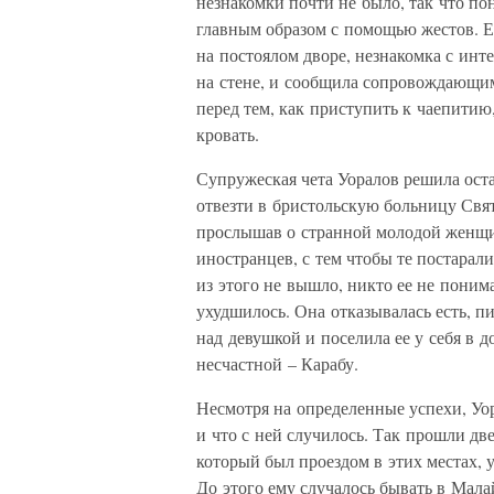
незнакомки почти не было, так что пон
главным образом с помощью жестов. Е
на постоялом дворе, незнакомка с инт
на стене, и сообщила сопровождающим 
перед тем, как приступить к чаепитию,
кровать.
Супружеская чета Уоралов решила оста
отвезти в бристольскую больницу Свя
прослышав о странной молодой женщи
иностранцев, с тем чтобы те постарали
из этого не вышло, никто ее не поним
ухудшилось. Она отказывалась есть, п
над девушкой и поселила ее у себя в 
несчастной – Карабу.
Несмотря на определенные успехи, Уо
и что с ней случилось. Так прошли дв
который был проездом в этих местах, 
До этого ему случалось бывать в Малай