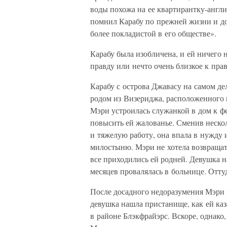
воды похожа на ее квартирантку-англи
помнил Карабу по прежней жизни и доб
более покладистой в его обществе».
Карабу была изобличена, и ей ничего н
правду или нечто очень близкое к прав
Карабу с острова Джавасу на самом де
родом из Визериджа, расположенного 
Мэри устроилась служанкой в дом к фер
повысить ей жалованье. Сменив неско
и тяжелую работу, она впала в нужду 
милостыню. Мэри не хотела возвращат
все приходились ей родней. Девушка н
месяцев провалялась в больнице. Оттуд
После досадного недоразумения Мэри 
девушка нашла пристанище, как ей ка
в районе Блэкфрайэрс. Вскоре, однако