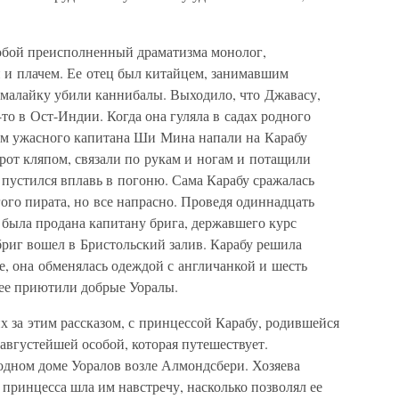
обой преисполненный драматизма монолог,
и плачем. Ее отец был китайцем, занимавшим
-малайку убили каннибалы. Выходило, что Джавасу,
то в Ост-Индии. Когда она гуляла в садах родного
ом ужасного капитана Ши Мина напали на Карабу
рот кляпом, связали по рукам и ногам и потащили
 пустился вплавь в погоню. Сама Карабу сражалась
гого пирата, но все напрасно. Проведя одиннадцать
а была продана капитану брига, державшего курс
бриг вошел в Бристольский залив. Карабу решила
е, она обменялась одеждой с англичанкой и шесть
 ее приютили добрые Уоралы.
х за этим рассказом, с принцессой Карабу, родившейся
 августейшей особой, которая путешествует.
одном доме Уоралов возле Алмондсбери. Хозяева
 принцесса шла им навстречу, насколько позволял ее