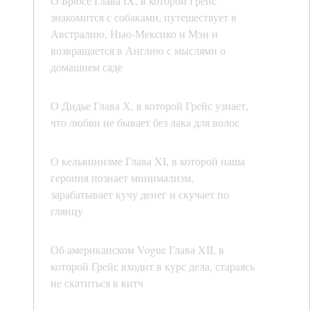
О Брюсе Глава IX, в которой Грейс
знакомится с собаками, путешествует в
Австралию, Нью-Мексико и Мэн и
возвращается в Англию с мыслями о
домашнем саде
О Дидье Глава Х, в которой Грейс узнает,
что любви не бывает без лака для волос
О кельвинизме Глава XI, в которой наша
героиня познает минимализм,
зарабатывает кучу денег и скучает по
глянцу
Об американском Vogue Глава XII, в
которой Грейс входит в курс дела, стараясь
не скатиться в китч