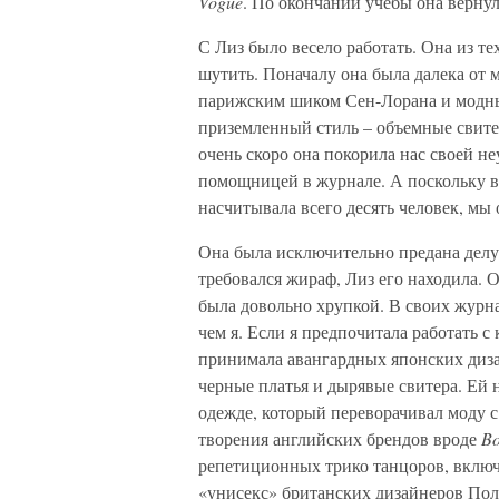
Vogue
. По окончании учебы она верну
С Лиз было весело работать. Она из т
шутить. Поначалу она была далека от 
парижским шиком Сен-Лорана и модны
приземленный стиль – объемные свитер
очень скоро она покорила нас своей н
помощницей в журнале. А поскольку в
насчитывала всего десять человек, мы 
Она была исключительно предана делу 
требовался жираф, Лиз его находила. О
была довольно хрупкой. В своих журн
чем я. Если я предпочитала работать 
принимала авангардных японских диз
черные платья и дырявые свитера. Ей
одежде, который переворачивал моду с
творения английских брендов вроде
B
репетиционных трико танцоров, включа
«унисекс» британских дизайнеров Пол