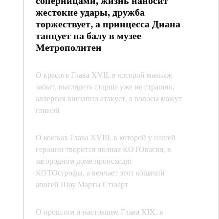
соперницами, жизнь наносит
жестокие удары, дружба
торжествует, а принцесса Диана
танцует на балу в музее
Метрополитен
О красоте Глава XVII, в которой макияж
забыт, выглядеть старше уже не страшно,
аллергия внезапно атакует, а волосы мажут
глиной
О кошках Глава XVIII, в которой у нашей
героини творится полная КОТОвасия, в
загородном доме происходят
КОТОстрофы, а венчает этот кошачий
апогей Шоу Марты Стюарт
О прошлом и настоящем Глава XIX, в