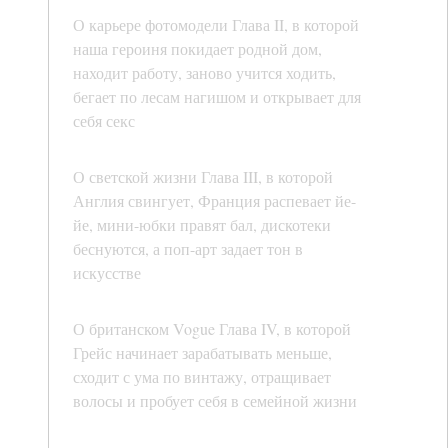
О карьере фотомодели Глава II, в которой
наша героиня покидает родной дом,
находит работу, заново учится ходить,
бегает по лесам нагишом и открывает для
себя секс
О светской жизни Глава III, в которой
Англия свингует, Франция распевает йе-
йе, мини-юбки правят бал, дискотеки
беснуются, а поп-арт задает тон в
искусстве
О британском Vogue Глава IV, в которой
Грейс начинает зарабатывать меньше,
сходит с ума по винтажу, отращивает
волосы и пробует себя в семейной жизни