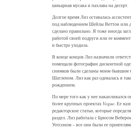
шикарная мусака и пахлава на десерт.
Долгое время Лиз оставалась ассистен
под наблюдением Шейлы Веттон или др
сделано правильно. Я тоже иногда загл
работой своей подруги или ее коммент
и быстро уходила.
В конце концов Лиз назначили ответст
помещали фотографии дисконтной оде
снимков были сделаны моим бывшим м
Шатленом. Лиз как раз одевалась в та
рождением.
По мере того как у нее накапливался о
более крупных проектах
Vogue
. Ее на
редакторские статьи, которые определ
раздел. Лиз работала с Брюсом Вебе
Уотсоном – все они были ее приятелям