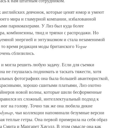
лась к нам штатным сотрудником.
ех английских девчонок, которые ценят юмор и умеют
моего мира и гламурной компании, избалованной
ми парикмахерами. У Лиз был куда более
а, комбинезоны, твид и тряпки с распродажи. Но
еуемной энергией и энтузиазмом и стала незаменимой
 то время редакция моды британского
Vogue
очень сблизились.
и могла решить любую задачу. Если для съемки
на не гнушалась поднимать и таскать тяжести, хотя
альных фотографиях она была большей авантюристкой,
с красивыми, хорошо сшитыми платьями, Лиз охотно
айнеров новой волны, которые шили бесформенные
 нравился их сложный, интеллектуальный подход к
 ног на голову. Точно так же она любила дикие
odymap
, чьи коллекции напоминали безумные версии
я теплые гетры. Она первой примерила на себя образ
а Смита и Маргарет Хауэлл. В этом смысле она как