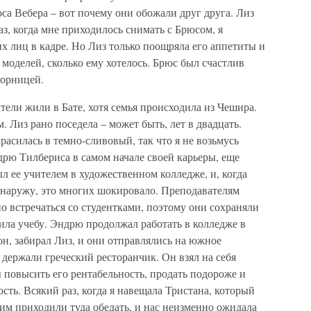
юса Вебера – вот почему они обожали друг друга. Лиз
, когда мне приходилось снимать с Брюсом, я
х лиц в кадре. Но Лиз только поощряла его аппетиты и
 моделей, сколько ему хотелось. Брюс был счастлив
зорницей.
тели жили в Бате, хотя семья происходила из Чешира.
 Лиз рано поседела – может быть, лет в двадцать.
расилась в темно-сливовый, так что я не возьмусь
дрю Тилбериса в самом начале своей карьеры, еще
л ее учителем в художественном колледже, и, когда
 наружу, это многих шокировало. Преподавателям
но встречаться со студентками, поэтому они сохраняли
чила учебу. Эндрю продолжал работать в колледже в
он, забирал Лиз, и они отправлялись на южное
 держали греческий ресторанчик. Он взял на себя
 повысить его рентабельность, продать подороже и
сть. Всякий раз, когда я навещала Тристана, который
ним приходили туда обедать, и нас неизменно ожидала