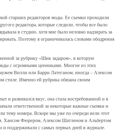
ткой старших редакторов моды. Ее съемки проходили
угого редактора, которые следили, чтобы все было
ядывала в студию, хотя мне было неловко надзирать за
ировать. Поэтому я ограничивалась словами ободрения
венной за рубрику «Шик задаром», в которую
жды с огромными ценниками. Многие из этих
ужем Вилли или Барри Латеганом, иногда – Алексом
ком стиле. Именно ей рубрика обязана своим
пыт и развивался вкус, она стала востребованной и в
значали ответственной за некоторые важные съемки и
яли тему номера. Вскоре мы уже по очереди вели этот
ром, Хансом Фюрером, Алексом Шатленом и Альбертом
и и поддерживали с самых первых дней в журнале.