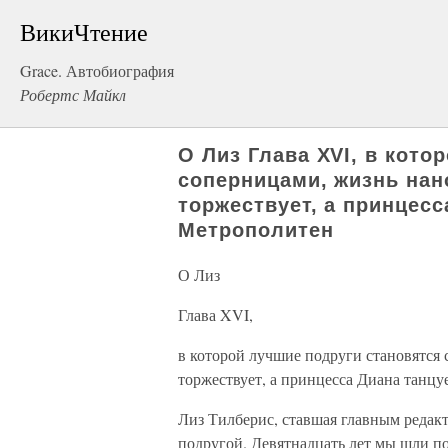
ВикиЧтение
Grace. Автобиография
Робертс Майкл
О Лиз Глава XVI, в кото
соперницами, жизнь нан
торжествует, а принцесс
Метрополитен
О Лиз
Глава XVI,
в которой лучшие подруги становятся
торжествует, а принцесса Диана танцу
Лиз Тилберис, ставшая главным реда
подругой. Девятнадцать лет мы шли по