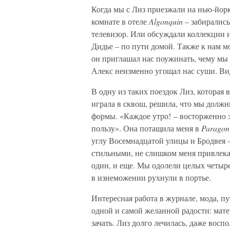
Когда мы с Лиз приезжали на нью-йорк
комнате в отеле
Algonquin
– забирались
телевизор. Или обсуждали коллекции 
Дидье – по пути домой. Также к нам 
он приглашал нас поужинать, чему мы
Алекс неизменно угощал нас суши. Вид
В одну из таких поездок Лиз, которая
играла в сквош, решила, что мы должн
формы. «Каждое утро! – восторженно з
пользу». Она потащила меня в
Parago
углу Восемнадцатой улицы и Бродвея –
стильными, не слишком меня привлекал
один, и еще. Мы одолели целых четыре 
в изнеможении рухнули в портье.
Интересная работа в журнале, мода, п
одной и самой желанной радости: матер
зачать. Лиз долго лечилась, даже восп