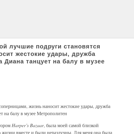
рой лучшие подруги становятся
осит жестокие удары, дружба
а Диана танцует на балу в музее
 соперницами, жизнь наносит жестокие удары, дружба
ет на балу в музее Метрополитен
ктором
Harper’s Bazaar
, была моей самой близкой
 жизни вместе и были неразлучны. Для меня она была