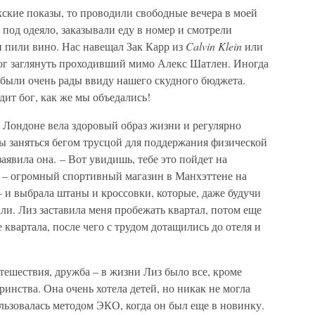
ские показы, то проводили свободные вечера в моей
 под одеяло, заказывали еду в номер и смотрели
и пили вино. Нас навещал Зак Карр из
Calvin Klein
или
мог заглянуть проходивший мимо Алекс Шатлен. Иногда
 были очень рады ввиду нашего скудного бюджета.
ит бог, как же мы объедались!
 в Лондоне вела здоровый образ жизни и регулярно
ы заняться бегом трусцой для поддержания физической
аявила она. – Вот увидишь, тебе это пойдет на
n
– огромный спортивный магазин в Манхэттене на
 и выбрала штаны и кроссовки, которые, даже будучи
и. Лиз заставила меня пробежать квартал, потом еще
квартала, после чего с трудом дотащились до отеля и
утешествия, дружба – в жизни Лиз было все, кроме
инства. Она очень хотела детей, но никак не могла
ользовалась методом ЭКО, когда он был еще в новинку.