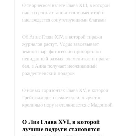
О творческом взлете Глава XIII, в которой
наша героиня становится знаменитой и
наслаждается сопутствующими благами
Об Анне Глава XIV, в которой тиражи
журналов растут, Vogue завоевывает
земной шар, фотосессии приобретают
невиданный размах, знаменитости правят
бал, а Анна получает неожиданный
рождественский подарок
О новых горизонтах Глава XV, в которой
Грейс находит свежие идеи, ныряет в
кроличью нору и сталкивается с Мадонной
О Лиз Глава XVI, в которой
лучшие подруги становятся