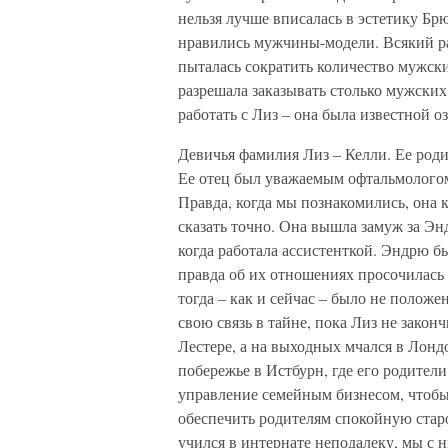
нельзя лучше вписалась в эстетику Бр
нравились мужчины-модели. Всякий раз
пыталась сократить количество мужски
разрешала заказывать столько мужских
работать с Лиз – она была известной о
Девичья фамилия Лиз – Келли. Ее роди
Ее отец был уважаемым офтальмологом.
Правда, когда мы познакомились, она к
сказать точно. Она вышла замуж за Эн
когда работала ассистенткой. Эндрю бы
правда об их отношениях просочилась
тогда – как и сейчас – было не положе
свою связь в тайне, пока Лиз не закон
Лестере, а на выходных мчался в Лонд
побережье в Истбурн, где его родители
управление семейным бизнесом, чтобы
обеспечить родителям спокойную старо
учился в интернате неподалеку, мы с 