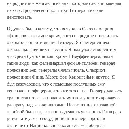
на родине все же имелись силы, которые сделали выводы
из катастрофической политики Гитлера и начали
действовать.
В душе я был рад тому, что вступал в Союз немецких
офицеров в то самое время, когда на родине проявилось
открытое сопротивление Гитлеру. Я с нетерпением
ожидал дальнейших известий. Я был удовлетворен тем,
что среди бунтовщиков, кроме Штауффенберга, были
такие люди, как фельдмаршал фон Витцлебен, генерал-
полковник Бек, генералы Фелльгибель, Ольбрихт,
полковники Финк, Мертц фон Квирнгейм и другие. Я
был разочарован, что с помощью послушных ему
генералов и офицеров, а также эсэсовцев Гитлеру удалось
сравнительно легко подавить мятеж и учинить кровавую
расправу над заговорщиками. Несомненно, их главной
ошибкой было то, что они надеялись устранить Гитлера в
результате узкого государственного переворота, в
отличие от Национального комитета «Свободная