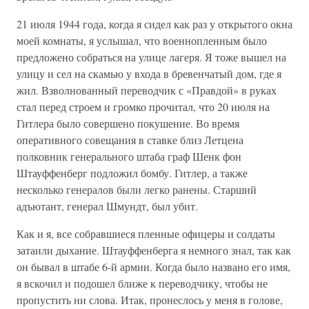
21 июля 1944 года, когда я сидел как раз у открытого окна
моей комнаты, я услышал, что военнопленным было
предложено собраться на улице лагеря. Я тоже вышел на
улицу и сел на скамью у входа в бревенчатый дом, где я
жил. Взволнованный переводчик с «Правдой» в руках
стал перед строем и громко прочитал, что 20 июля на
Гитлера было совершено покушение. Во время
оперативного совещания в ставке близ Летцена
полковник генерального штаба граф Шенк фон
Штауффенберг подложил бомбу. Гитлер, а также
несколько генералов были легко ранены. Старший
адъютант, генерал Шмундт, был убит.
Как и я, все собравшиеся пленные офицеры и солдаты
затаили дыхание. Штауффенберга я немного знал, так как
он бывал в штабе 6-й армии. Когда было названо его имя,
я вскочил и подошел ближе к переводчику, чтобы не
пропустить ни слова. Итак, пронеслось у меня в голове,