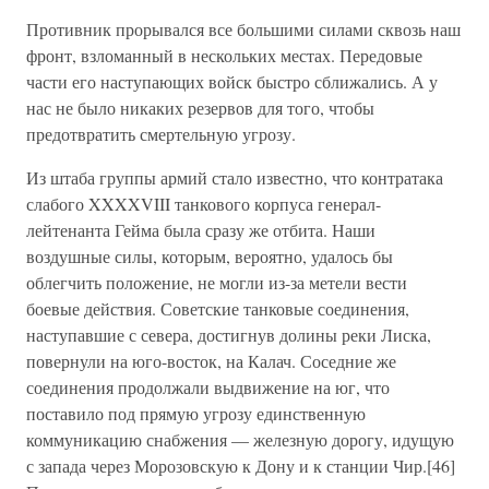
Противник прорывался все большими силами сквозь наш
фронт, взломанный в нескольких местах. Передовые
части его наступающих войск быстро сближались. А у
нас не было никаких резервов для того, чтобы
предотвратить смертельную угрозу.
Из штаба группы армий стало известно, что контратака
слабого XXXXVIII танкового корпуса генерал-
лейтенанта Гейма была сразу же отбита. Наши
воздушные силы, которым, вероятно, удалось бы
облегчить положение, не могли из-за метели вести
боевые действия. Советские танковые соединения,
наступавшие с севера, достигнув долины реки Лиска,
повернули на юго-восток, на Калач. Соседние же
соединения продолжали выдвижение на юг, что
поставило под прямую угрозу единственную
коммуникацию снабжения — железную дорогу, идущую
с запада через Морозовскую к Дону и к станции Чир.[46]