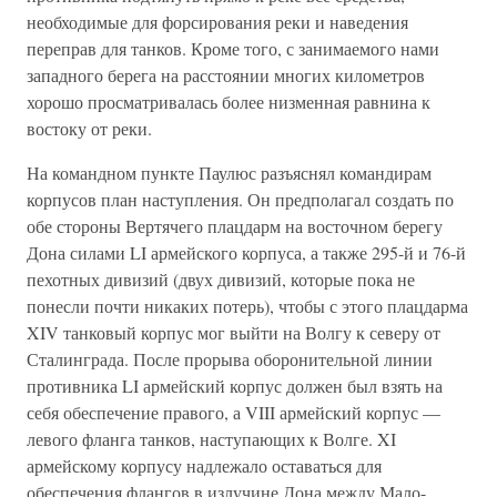
необходимые для форсирования реки и наведения
переправ для танков. Кроме того, с занимаемого нами
западного берега на расстоянии многих километров
хорошо просматривалась более низменная равнина к
востоку от реки.
На командном пункте Паулюс разъяснял командирам
корпусов план наступления. Он предполагал создать по
обе стороны Вертячего плацдарм на восточном берегу
Дона силами LI армейского корпуса, а также 295-й и 76-й
пехотных дивизий (двух дивизий, которые пока не
понесли почти никаких потерь), чтобы с этого плацдарма
XIV танковый корпус мог выйти на Волгу к северу от
Сталинграда. После прорыва оборонительной линии
противника LI армейский корпус должен был взять на
себя обеспечение правого, а VIII армейский корпус —
левого фланга танков, наступающих к Волге. XI
армейскому корпусу надлежало оставаться для
обеспечения флангов в излучине Дона между Мало-