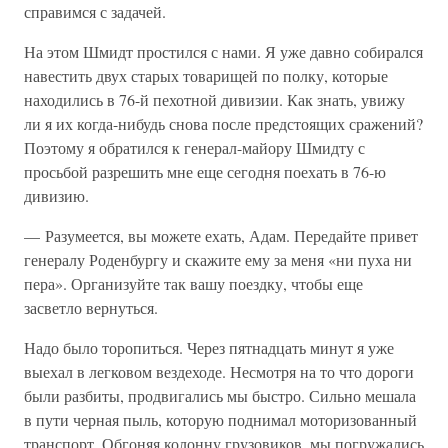
справимся с задачей.
На этом Шмидт простился с нами. Я уже давно собирался
навестить двух старых товарищей по полку, которые
находились в 76-й пехотной дивизии. Как знать, увижу
ли я их когда-нибудь снова после предстоящих сражений?
Поэтому я обратился к генерал-майору Шмидту с
просьбой разрешить мне еще сегодня поехать в 76-ю
дивизию.
— Разумеется, вы можете ехать, Адам. Передайте привет
генералу Роденбургу и скажите ему за меня «ни пуха ни
пера». Организуйте так вашу поездку, чтобы еще
засветло вернуться.
Надо было торопиться. Через пятнадцать минут я уже
выехал в легковом вездеходе. Несмотря на то что дороги
были разбиты, продвигались мы быстро. Сильно мешала
в пути черная пыль, которую поднимал моторизованный
транспорт. Обгоняя колонну грузовиков, мы погружались