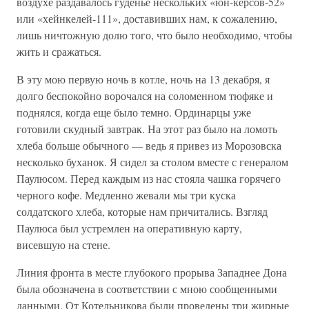
воздухе раздавалось гуденье нескольких «юн-керсов-52»
или «хейнкелей-111», доставивших нам, к сожалению,
лишь ничтожную долю того, что было необходимо, чтобы
жить и сражаться.
В эту мою первую ночь в котле, ночь на 13 декабря, я
долго беспокойно ворочался на соломенном тюфяке и
поднялся, когда еще было темно. Ординарцы уже
готовили скудный завтрак. На этот раз было на ломоть
хлеба больше обычного — ведь я привез из Морозовска
несколько буханок. Я сидел за столом вместе с генералом
Паулюсом. Перед каждым из нас стояла чашка горячего
черного кофе. Медленно жевали мы три куска
солдатского хлеба, которые нам причитались. Взгляд
Паулюса был устремлен на оперативную карту,
висевшую на стене.
Линия фронта в месте глубокого прорыва Западнее Дона
была обозначена в соответствии с мною сообщенными
данными. От Котельникова были проведены три жирные