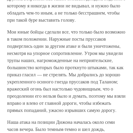
которому я никогда в жизни не видывал, и нужно было
обладать чем-то иным, а не только бесстрашием, чтобы
при такой буре выставить голову.
Мои юные бойцы сделали все, что только было возможно
в таком положении. Наружные посты пруссаков
подверглись один за другим атаке и были уничтожены,
несмотря на упорное сопротивление. Утром мы увидели
трупы наших, нагроможденные на неприятельские,
большинство которых было проткнуто штыками, так как
приказ гласил — не стрелять. Мы добрались до хорошо
укрепленного осиного гнезда пруссаков под Таланом;
вражеский огонь был настолько чудовищным, что о
преодолении его нельзя было и думать, поэтому мы взяли
вправо и влево от главной дороги, чтобы избежать
прямых попаданий, ужасно изрывших самую дорогу.
Наша атака на позиции Дижона началась около семи
часов вечера. Было темным-темно и шел дождь,