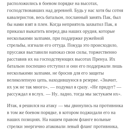
расположились в боевом порядке на высотах,
господствовавших над деревней. Будь у нас хотя бы сотня
кавалеристов, весь батальон, посланный занять Пак, был
бы нами взят в плен. Когда неприятель захватил Пак, я
приказал выкатить вперед два наших орудия, которые
несколькими залпами, при поддержке ружейной
стрельбы, изгнали его оттуда. Покуда это происходило,
пруссаки выставили напоказ свои силы, торжественно
расставив их на господствующих высотах Пренуа. Их
батальон поспешно отступил и они его поддержали лишь
несколькими залпами, не бросив для его защиты
великолепную цепь, находившуюся в резерве. «Значит,
их уж не так много», — подумал я сразу. «Не придут? —
рассуждал я вслух. — Ну, ладно, тогда мы застукаем их».
Итак, я решился на атаку — мы двинулись на противника
в том же боевом порядке, в котором поджидали его на
наших позициях. На нашем правом фланге вольные
стрелки энергично атаковали левый фланг противника,