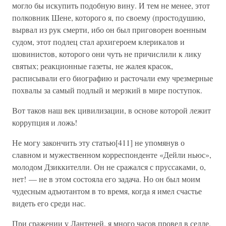
могло бы искупить подобную вину. И тем не менее, этот
полковник Шене, которого я, по своему (простодушию,
вырвал из рук смерти, ибо он был приговорен военным
судом, этот подлец стал архигероем клерикалов и
шовинистов, которого они чуть не причислили к лику
святых; реакционные газеты, не жалея красок,
расписывали его биографию и расточали ему чрезмерные
похвалы за самый подлый и мерзкий в мире поступок.
Вот таков наш век цивилизации, в основе которой лежит
коррупция и ложь!
Не могу закончить эту статью[411] не упомянув о
славном и мужественном корреспонденте «Дейли ньюс»,
молодом Дзиккителли. Он не сражался с пруссаками, о,
нет! — не в этом состояла его задача. Но он был моим
чудесным адъютантом в то время, когда я имел счастье
видеть его среди нас.
При сражении у Лантеней, я много часов провел в седле,