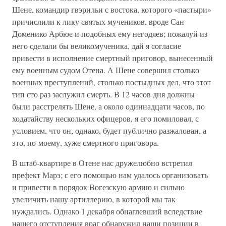
Шене, командир гвэрильи с востока, которого «пастыри»
причислили к лику святых мучеников, вроде Сан
Доменико Арбюе и подобных ему негодяев; пожалуй из
него сделали бы великомученика, дай я согласие
привести в исполнение смертный приговор, вынесенный
ему военным судом Отена. А Шене совершил столько
военных преступлений, столько постыдных дел, что этот
тип сто раз заслужил смерть. В 12 часов дня должны
были расстрелять Шене, а около одиннадцати часов, по
ходатайству нескольких офицеров, я его помиловал, с
условием, что он, однако, будет публично разжалован, а
это, по-моему, хуже смертного приговора.
В штаб-квартире в Отене нас дружелюбно встретил
префект Марэ; с его помощью нам удалось организовать
и привести в порядок Вогезскую армию и сильно
увеличить нашу артиллерию, в которой мы так
нуждались. Однако 1 декабря обнаглевший вследствие
нашего отступления враг обнаружил наши позиции в