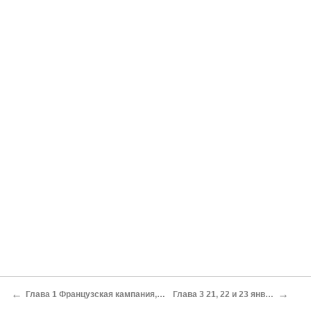
←
→
Глава 1 Французская кампания, 1870–1871 гг.
Глава 3 21, 22 и 23 января 1871 г.