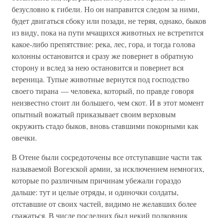
безусловно к гибели. Но он направится следом за ними,
будет двигаться сбоку или позади, не теряя, однако, быков
из виду, пока на пути мчащихся животных не встретится
какое-либо препятствие: река, лес, гора, и тогда голова
колонны остановится и сразу же повернет в обратную
сторону и вслед за нею остановится и повернет вся
вереница. Тупые животные вернутся под господство
своего тирана — человека, который, по правде говоря
неизвестно стоит ли большего, чем скот. И в этот момент
опытный вожатый приказывает своим верховым
окружить стадо быков, вновь ставшими покорными как
овечки.
В Отене были сосредоточены все отступавшие части так
называемой Вогезской армии, за исключением немногих,
которые по различным причинам убежали гораздо
дальше: тут и целые отряды, и одиночки солдаты,
отставшие от своих частей, видимо не желавших более
сражаться. В числе последних был некий полковник