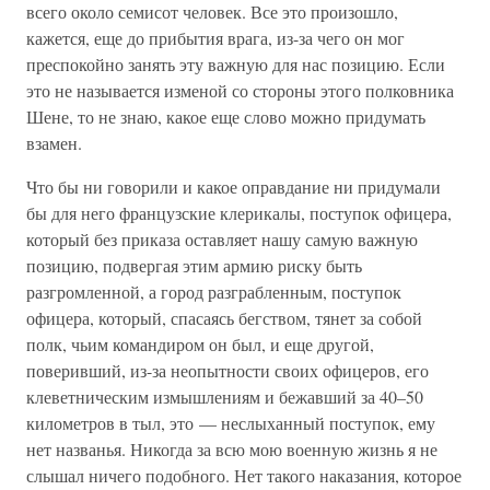
всего около семисот человек. Все это произошло,
кажется, еще до прибытия врага, из-за чего он мог
преспокойно занять эту важную для нас позицию. Если
это не называется изменой со стороны этого полковника
Шене, то не знаю, какое еще слово можно придумать
взамен.
Что бы ни говорили и какое оправдание ни придумали
бы для него французские клерикалы, поступок офицера,
который без приказа оставляет нашу самую важную
позицию, подвергая этим армию риску быть
разгромленной, а город разграбленным, поступок
офицера, который, спасаясь бегством, тянет за собой
полк, чьим командиром он был, и еще другой,
поверивший, из-за неопытности своих офицеров, его
клеветническим измышлениям и бежавший за 40–50
километров в тыл, это — неслыханный поступок, ему
нет названья. Никогда за всю мою военную жизнь я не
слышал ничего подобного. Нет такого наказания, которое