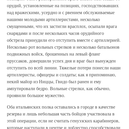
орудий, установленные на позициях, господствовавших
над вражескими, усердно и с рвением обслуживаемые
нашими молодыми артиллеристами, несколько
смущенными, что их застигли врасплох, осыпали врага
снарядами и после нескольких часов орудийного
обстрела принудили его отступить вместе с артиллерией.
Несколько рот вольных стрелков и несколько батальонов
подвижных войск, брошенных на левый фланг
пруссаков, довершили успех дня и враг был вынужден
отступить по всей линии. Тяжелые потери понесли наши
артиллеристы, офицеры и солдаты; как я припоминаю,
некий майор из Ниццы, Гвидо был ранен и ему
ампутировали бедро. Вольные стрелки, как обычно,
проявили большое мужество.
Оба итальянских полка оставались в городе в качестве
резерва и лишь небольшая часть бойцов участвовала в
этой операции, если не считать генуэзских карабинеров,
которые наступали в центре и доблестно способствовали