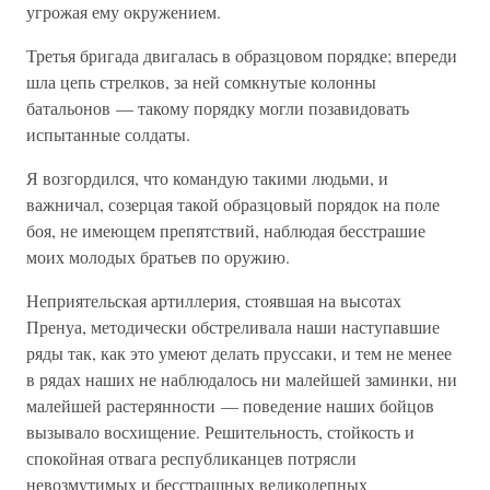
угрожая ему окружением.
Третья бригада двигалась в образцовом порядке; впереди
шла цепь стрелков, за ней сомкнутые колонны
батальонов — такому порядку могли позавидовать
испытанные солдаты.
Я возгордился, что командую такими людьми, и
важничал, созерцая такой образцовый порядок на поле
боя, не имеющем препятствий, наблюдая бесстрашие
моих молодых братьев по оружию.
Неприятельская артиллерия, стоявшая на высотах
Пренуа, методически обстреливала наши наступавшие
ряды так, как это умеют делать пруссаки, и тем не менее
в рядах наших не наблюдалось ни малейшей заминки, ни
малейшей растерянности — поведение наших бойцов
вызывало восхищение. Решительность, стойкость и
спокойная отвага республиканцев потрясли
невозмутимых и бесстрашных великолепных