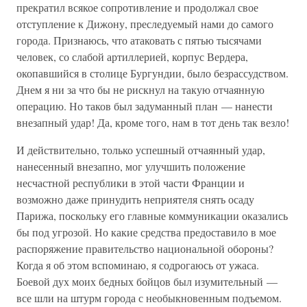
прекратил всякое сопротивление и продолжал свое
отступление к Дижону, преследуемый нами до самого
города. Признаюсь, что атаковать с пятью тысячами
человек, со слабой артиллерией, корпус Вердера,
окопавшийся в столице Бургундии, было безрассудством.
Днем я ни за что бы не рискнул на такую отчаянную
операцию. Но таков был задуманный план — нанести
внезапный удар! Да, кроме того, нам в тот день так везло!
И действительно, только успешный отчаянный удар,
нанесенный внезапно, мог улучшить положение
несчастной республики в этой части Франции и
возможно даже принудить неприятеля снять осаду
Парижа, поскольку его главные коммуникации оказались
бы под угрозой. Но какие средства предоставило в мое
распоряжение правительство национальной обороны?
Когда я об этом вспоминаю, я содрогаюсь от ужаса.
Боевой дух моих бедных бойцов был изумительный —
все шли на штурм города с необыкновенным подъемом.