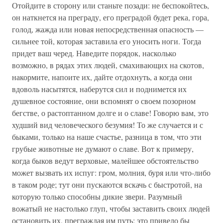
Отойдите в сторону или станьте позади: не беспокойтесь,
он наткнется на преграду, его преградой будет река, гора,
голод, жажда или новая непосредственная опасность —
сильнее той, которая заставила его уносить ноги. Тогда
придет ваш черед. Наведите порядок, насколько
возможно, в рядах этих людей, смахивающих на скотов,
накормите, напоите их, дайте отдохнуть, а когда они
вдоволь насытятся, наберутся сил и поднимется их
душевное состояние, они вспомнят о своем позорном
бегстве, о растоптанном долге и о славе! Говорю вам, это
худший вид человеческого безумия! То же случается и с
быками, только на наше счастье, разница в том, что эти
грубые животные не думают о славе. Вот к примеру,
когда быков ведут верховые, малейшее обстоятельство
может вызвать их испуг: гром, молния, буря или что-либо
в таком роде; тут они пускаются вскачь с быстротой, на
которую только способны дикие звери. Разумный
вожатый не настолько глуп, чтобы заставить своих людей
остановить их, преграждая им путь: это привело бы