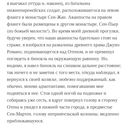
я выезжал оттуда и, наконец, из батальона
нижнепиренейских солдат, расположившегося на левом
фланге в монастыре Сен-Жан. Аванпосты на правом
фланге были размещены в другом монастыре, Сен-Пьер
(по божьей милости!). Во время моей дневной прогулки,
будучи уверен, что наши аванпосты бдительно стоят на
страже, я взобрался на развалины древнего храма Джуно
Романо, поднимающегося над Отеном, и не преминул
поглядеть в бинокль на окружающую равнину. Но,
видимо, я навел бинокль на слишком дальнее расстояние;
так ничего и не заметив с того места, откуда наблюдал, я
вернулся к своей коляске, любезно поддержанный, как
обычно, моими адъютантами, помогавшими мне
подняться в нее. Стоя одной ногой на подножке и
собираясь уже сесть, я вдруг повернул голову в сторону
Отена и увидел в нижней части города, в предместье
Сен-Мартен, голову неприятельской колонны, медленно
приближавшуюся.