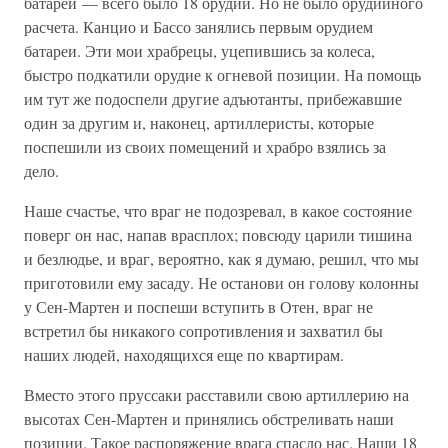
батареи — всего было 18 орудий. Но не было орудийного
расчета. Канцио и Бассо занялись первым орудием
батареи. Эти мои храбрецы, уцепившись за колеса,
быстро подкатили орудие к огневой позиции. На помощь
им тут же подоспели другие адъютанты, прибежавшие
один за другим и, наконец, артиллеристы, которые
поспешили из своих помещений и храбро взялись за
дело.
Наше счастье, что враг не подозревал, в какое состояние
поверг он нас, напав врасплох; повсюду царили тишина
и безлюдье, и враг, вероятно, как я думаю, решил, что мы
приготовили ему засаду. Не останови он голову колонны
у Сен-Мартен и поспеши вступить в Отен, враг не
встретил бы никакого сопротивления и захватил бы
наших людей, находящихся еще по квартирам.
Вместо этого пруссаки расставили свою артиллерию на
высотах Сен-Мартен и принялись обстреливать наши
позиции. Такое распоряжение врага спасло нас. Наши 18