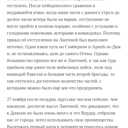
отступить. После победоносного сражения и
неудавшейся атаки, когда наши части с раннего утра и до
десяти часов вечера были на марше, отступление не
могло пройти в полном порядке, особенно с усталыми и
голодными новичками, которыми я командовал. Поэтому
приказ об отступлении на Лантеней был выполнен
неточно. Одни взяли путь на Сомбернон и Арней-ле-Дюк
и, не останавливаясь, шли до самого Отена. Однако
большинство пришло все же в Лантеней, и так как туда
прибыли еще ранее полк мобильных войск, полк под
командой Равелли и большая часть второй бригады, то
там очутилось достаточное количество частей, с
которыми можно было еще кое-что предпринять.
27 ноября после полудня, пруссаки числом поболее, чем
накануне, достигли высот Лантеней, что доказывает, что
в Дижоне их было очень много и что Вердер, отбросив
нас от города, хотел использовать свои преимущества.
Выдержать первый натиск неприятеля пришлось новым