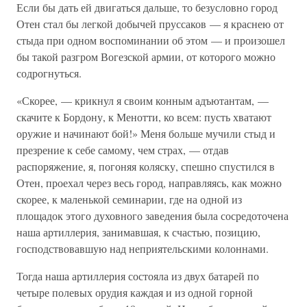
Если бы дать ей двигаться дальше, то безусловно город
Отен стал бы легкой добычей пруссаков — я краснею от
стыда при одном воспоминании об этом — и произошел
бы такой разгром Вогезской армии, от которого можно
содрогнуться.
«Скорее, — крикнул я своим конным адъютантам, —
скачите к Бордону, к Менотти, ко всем: пусть хватают
оружие и начинают бой!» Меня больше мучили стыд и
презрение к себе самому, чем страх, — отдав
распоряжение, я, погоняя коляску, спешно спустился в
Отен, проехал через весь город, направляясь, как можно
скорее, к маленькой семинарии, где на одной из
площадок этого духовного заведения была сосредоточена
наша артиллерия, занимавшая, к счастью, позицию,
господствовавшую над неприятельскими колоннами.
Тогда наша артиллерия состояла из двух батарей по
четыре полевых орудия каждая и из одной горной