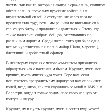
частям, так как те, которые накануне сражались, слишком
обессилели. А поскольку прусские войска были
внушительной силой, а отступление через леса не
представляло трудности, мы решили не ввязываться в
серьезную битву и продолжали двигаться к Отену, где
также надеялись собрать бойцов, отступавших по
различным дорогам. Среди потерь того дня была одна
весьма чувствительная: погиб майор Шапо, марселец,
блестящий и доблестный офицер.
В некоторых случаях с человеком-скотом приходится
обращаться как с настоящим быком. Крушит, пусть все
крушит, пусть мчится куда хочет. Горе вам, если
попытаетесь преградить ему дорогу: он вам опрокинет
коней, всадников, как это случилось со мной в 1849 г. в
Веллетри, когда я только чудом спас свою черную от
контузий шкуру.
Крушит, ну и пусть крушит, пусть несется куда хочет!