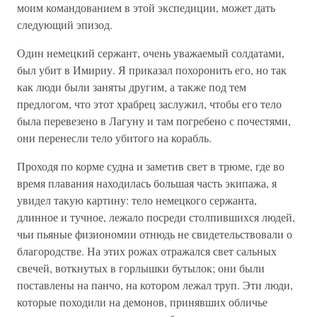
моим командованием в этой экспедиции, может дать
следующий эпизод.
Один немецкий сержант, очень уважаемый солдатами,
был убит в Имириу. Я приказал похоронить его, но так
как люди были заняты другим, а также под тем
предлогом, что этот храбрец заслужил, чтобы его тело
была перевезено в Лагуну и там погребено с почестями,
они перенесли тело убитого на корабль.
Проходя по корме судна и заметив свет в трюме, где во
время плавания находилась большая часть экипажа, я
увидел такую картину: тело немецкого сержанта,
длинное и тучное, лежало посреди столпившихся людей,
чьи пьяные физиономии отнюдь не свидетельствовали о
благородстве. На этих рожах отражался свет сальных
свечей, воткнутых в горлышки бутылок; они были
поставлены на панчо, на котором лежал труп. Эти люди,
которые походили на демонов, принявших обличье