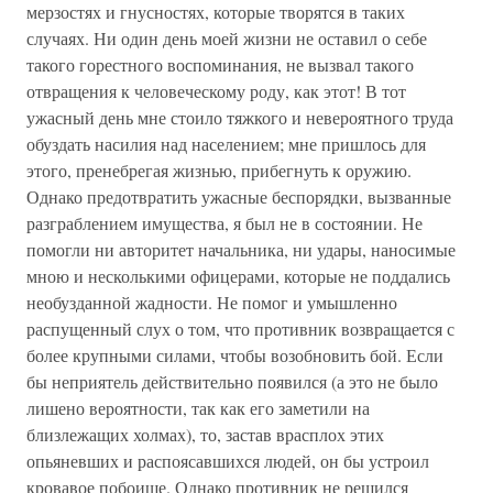
мерзостях и гнусностях, которые творятся в таких
случаях. Ни один день моей жизни не оставил о себе
такого горестного воспоминания, не вызвал такого
отвращения к человеческому роду, как этот! В тот
ужасный день мне стоило тяжкого и невероятного труда
обуздать насилия над населением; мне пришлось для
этого, пренебрегая жизнью, прибегнуть к оружию.
Однако предотвратить ужасные беспорядки, вызванные
разграблением имущества, я был не в состоянии. Не
помогли ни авторитет начальника, ни удары, наносимые
мною и несколькими офицерами, которые не поддались
необузданной жадности. Не помог и умышленно
распущенный слух о том, что противник возвращается с
более крупными силами, чтобы возобновить бой. Если
бы неприятель действительно появился (а это не было
лишено вероятности, так как его заметили на
близлежащих холмах), то, застав врасплох этих
опьяневших и распоясавшихся людей, он бы устроил
кровавое побоище. Однако противник не решился