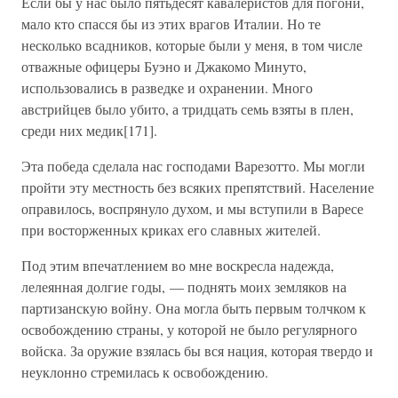
Если бы у нас было пятьдесят кавалеристов для погони,
мало кто спасся бы из этих врагов Италии. Но те
несколько всадников, которые были у меня, в том числе
отважные офицеры Буэно и Джакомо Минуто,
использовались в разведке и охранении. Много
австрийцев было убито, а тридцать семь взяты в плен,
среди них медик[171].
Эта победа сделала нас господами Варезотто. Мы могли
пройти эту местность без всяких препятствий. Население
оправилось, воспрянуло духом, и мы вступили в Варесе
при восторженных криках его славных жителей.
Под этим впечатлением во мне воскресла надежда,
лелеянная долгие годы, — поднять моих земляков на
партизанскую войну. Она могла быть первым толчком к
освобождению страны, у которой не было регулярного
войска. За оружие взялась бы вся нация, которая твердо и
неуклонно стремилась к освобождению.