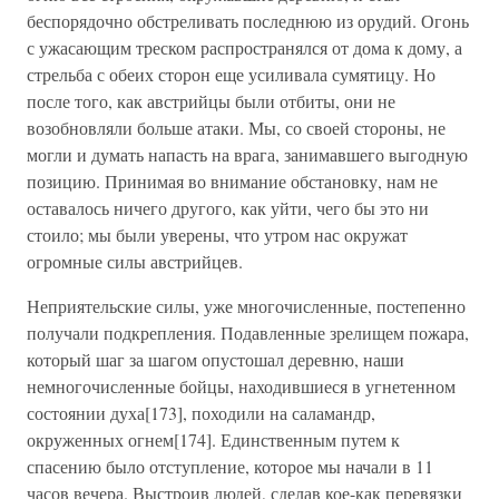
беспорядочно обстреливать последнюю из орудий. Огонь
с ужасающим треском распространялся от дома к дому, а
стрельба с обеих сторон еще усиливала сумятицу. Но
после того, как австрийцы были отбиты, они не
возобновляли больше атаки. Мы, со своей стороны, не
могли и думать напасть на врага, занимавшего выгодную
позицию. Принимая во внимание обстановку, нам не
оставалось ничего другого, как уйти, чего бы это ни
стоило; мы были уверены, что утром нас окружат
огромные силы австрийцев.
Неприятельские силы, уже многочисленные, постепенно
получали подкрепления. Подавленные зрелищем пожара,
который шаг за шагом опустошал деревню, наши
немногочисленные бойцы, находившиеся в угнетенном
состоянии духа[173], походили на саламандр,
окруженных огнем[174]. Единственным путем к
спасению было отступление, которое мы начали в 11
часов вечера. Выстроив людей, сделав кое-как перевязки