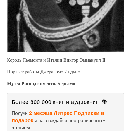
Король Пьемонта и Италии Виктор-Эммануил II
Портрет работы Джераломо Индуно.
Музей Рисорджнменто. Бергамо
Более 800 000 книг и аудиокниг! 📚
2 месяца Литрес Подписки в
Получи
подарок
и наслаждайся неограниченным
чтением