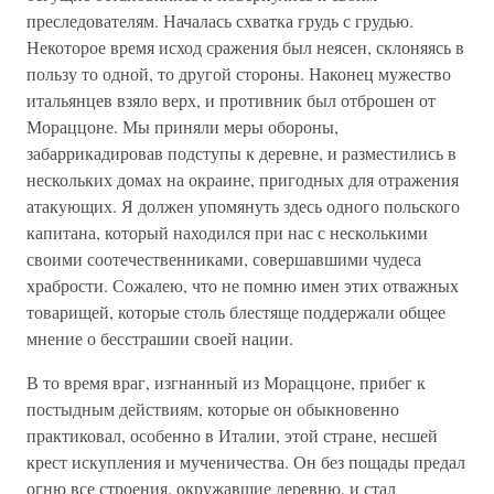
преследователям. Началась схватка грудь с грудью.
Некоторое время исход сражения был неясен, склоняясь в
пользу то одной, то другой стороны. Наконец мужество
итальянцев взяло верх, и противник был отброшен от
Мораццоне. Мы приняли меры обороны,
забаррикадировав подступы к деревне, и разместились в
нескольких домах на окраине, пригодных для отражения
атакующих. Я должен упомянуть здесь одного польского
капитана, который находился при нас с несколькими
своими соотечественниками, совершавшими чудеса
храбрости. Сожалею, что не помню имен этих отважных
товарищей, которые столь блестяще поддержали общее
мнение о бесстрашии своей нации.
В то время враг, изгнанный из Мораццоне, прибег к
постыдным действиям, которые он обыкновенно
практиковал, особенно в Италии, этой стране, несшей
крест искупления и мученичества. Он без пощады предал
огню все строения, окружавшие деревню, и стал