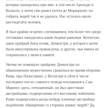
которые находились при мне, в том числе Арольди и
Кольоло, а затем сам дошел почти до Мораццоне; но
собрать людей так и не удалось. Нас осталось около
шестидесяти человек.
Я был крайне огорчен случившимся, тем более что среди
отставших находились наши бедные раненые: Коччелли,
один храбрый боец-поляк, Демаэстри, у которого затем
была ампутирована правая рука, и другие, чьи имена не
сохранились у меня в памяти.
Увечье не помешало храброму Демаэстри по
обыкновению мужественно сражаться во время обороны
Рима, при Палестрине, у Веллетри и уйти в числе
последних после славного похода итальянцев к Сан-
Марино; здесь, отпущенный, он был арестован
австрийцами, подвергшими его жестокому избиению.
Разве подвергались когда-нибудь пленные австрийцы
подобному обращению со стороны наших людей? Да,