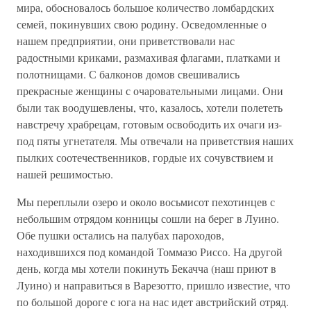
мира, обосновалось большое количество ломбардских
семей, покинувших свою родину. Осведомленные о
нашем предприятии, они приветствовали нас
радостными криками, размахивая флагами, платками и
полотнищами. С балконов домов свешивались
прекрасные женщины с очаровательными лицами. Они
были так воодушевлены, что, казалось, хотели полететь
навстречу храбрецам, готовым освободить их очаги из-
под пяты угнетателя. Мы отвечали на приветствия наших
пылких соотечественников, гордые их сочувствием и
нашей решимостью.
Мы переплыли озеро и около восьмисот пехотинцев с
небольшим отрядом конницы сошли на берег в Луино.
Обе пушки остались на палубах пароходов,
находившихся под командой Томмазо Риссо. На другой
день, когда мы хотели покинуть Бекачча (наш приют в
Луино) и направиться в Варезотто, пришло известие, что
по большой дороге с юга на нас идет австрийский отряд.