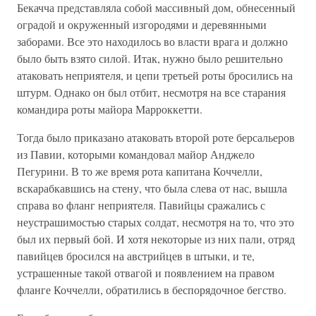
Бекачча представляла собой массивный дом, обнесенный
оградой и окруженный изгородями и деревянными
заборами. Все это находилось во власти врага и должно
было быть взято силой. Итак, нужно было решительно
атаковать неприятеля, и цепи третьей роты бросились на
штурм. Однако он был отбит, несмотря на все старания
командира роты майора Марроккетти.
Тогда было приказано атаковать второй роте берсальеров
из Павии, которыми командовал майор Анджело
Пегурини. В то же время рота капитана Коччелли,
вскарабкавшись на стену, что была слева от нас, вышла
справа во фланг неприятеля. Павийцы сражались с
неустрашимостью старых солдат, несмотря на то, что это
был их первый бой. И хотя некоторые из них пали, отряд
павийцев бросился на австрийцев в штыки, и те,
устрашенные такой отвагой и появлением на правом
фланге Коччелли, обратились в беспорядочное бегство.