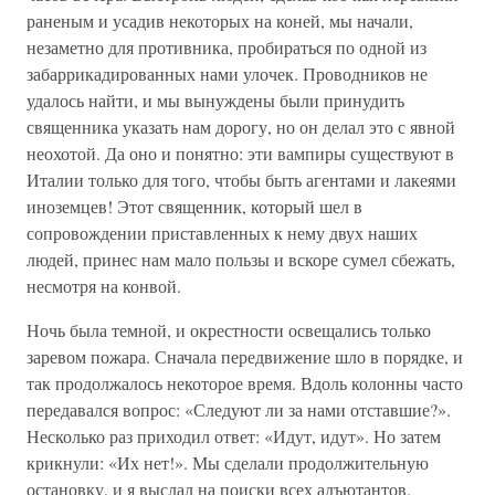
раненым и усадив некоторых на коней, мы начали,
незаметно для противника, пробираться по одной из
забаррикадированных нами улочек. Проводников не
удалось найти, и мы вынуждены были принудить
священника указать нам дорогу, но он делал это с явной
неохотой. Да оно и понятно: эти вампиры существуют в
Италии только для того, чтобы быть агентами и лакеями
иноземцев! Этот священник, который шел в
сопровождении приставленных к нему двух наших
людей, принес нам мало пользы и вскоре сумел сбежать,
несмотря на конвой.
Ночь была темной, и окрестности освещались только
заревом пожара. Сначала передвижение шло в порядке, и
так продолжалось некоторое время. Вдоль колонны часто
передавался вопрос: «Следуют ли за нами отставшие?».
Несколько раз приходил ответ: «Идут, идут». Но затем
крикнули: «Их нет!». Мы сделали продолжительную
остановку, и я выслал на поиски всех адъютантов,