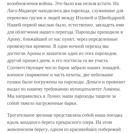
возобновления войны. Это было как нельзя кстати. На
Лаго-Маджоре находились два парохода, служившие для
перевозки грузов и людей между Италией и Швейцарией.
Нашей первой мыслью было, естественно, завладеть ими
для облегчения нашего переезда. Пароходы приходили в
Арону, ближайший от нас пункт, через определенные
промежутки времени. В один ночной переход мы
достигли Ароны и захватили один из этих пароходов;
другой пришел днем, и его постигла та же участь.
Соответствующее число барок забрало наших лошадей,
военное снаряжение и часть пехоты, две небольшие
пушки были погружены на пароходы. Деньги и провиант
выдал по нашему требованию муниципалитет Анконы.
Мы направились в Луино; наши пароходы тащили за
собой тяжело нагруженные барки.
Трогательное зрелище представляла собой наша поездка
вдоль западного берега прекрасного озера. На этом
живописном берегу, одном из красивейших побережий