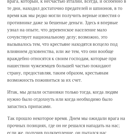
врага, который, к несчастью Италии, всегда, и особенно в
те дни, находил достаточно предателей и шпионов, в то
время как мы редко могли получить верные известия о
противнике даже за бешеные деньги. Здесь я впервые
узнал на опыте, что деревенское население мало
сочувствует национальному делу; возможно, это
вызывалось тем, что крестьяне находятся всецело под
влиянием духовенства, или же тем, что они вообще
враждебно относятся к своим господам, которые при
нашествии чужеземцев большей частью покидают
страну, предоставляя, таким образом, крестьянам
возможность поживиться за их счет.
Итак, мы делали остановки только тогда, когда людям
нужно было отдохнуть или когда необходимо было
запастись припасами.
Так прошло некоторое время. Днем мы ожидали врага на
прочных позициях, где он не решался нападать на нас;
если же, получив подкрепление, он пытался нас