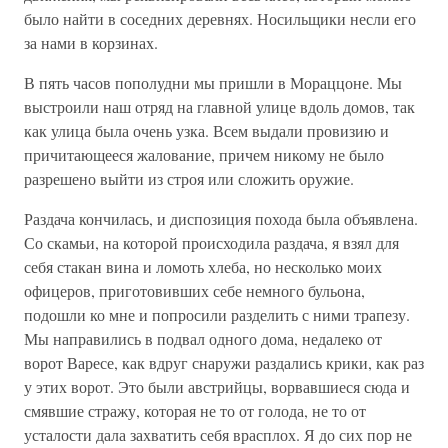
было найти в соседних деревнях. Носильщики несли его
за нами в корзинах.
В пять часов пополудни мы пришли в Мораццоне. Мы
выстроили наш отряд на главной улице вдоль домов, так
как улица была очень узка. Всем выдали провизию и
причитающееся жалование, причем никому не было
разрешено выйти из строя или сложить оружие.
Раздача кончилась, и диспозиция похода была объявлена.
Со скамьи, на которой происходила раздача, я взял для
себя стакан вина и ломоть хлеба, но несколько моих
офицеров, приготовивших себе немного бульона,
подошли ко мне и попросили разделить с ними трапезу.
Мы направились в подвал одного дома, недалеко от
ворот Варесе, как вдруг снаружи раздались крики, как раз
у этих ворот. Это были австрийцы, ворвавшиеся сюда и
смявшие стражу, которая не то от голода, не то от
усталости дала захватить себя врасплох. Я до сих пор не