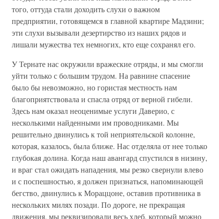
того, оттуда стали доходить слухи о важном
предприятии, готовящемся в главной квартире Мадзини;
эти слухи вызывали дезертирство из наших рядов и
лишали мужества тех немногих, кто еще сохранял его.
У Тернате нас окружили вражеские отряды, и мы смогли
уйти только с большим трудом. На равнине спасение
было бы невозможно, но гористая местность нам
благоприятствовала и спасла отряд от верной гибели.
Здесь нам оказал неоценимые услуги Даверио, с
несколькими найденными им проводниками. Мы
решительно двинулись к той неприятельской колонне,
которая, казалось, была ближе. Нас отделяла от нее только
глубокая долина. Когда наш авангард спустился в низину,
и враг стал ожидать нападения, мы резко свернули влево
и с поспешностью, я должен признаться, напоминающей
бегство, двинулись к Мораццоне, оставив противника в
нескольких милях позади. По дороге, не прекращая
движения, мы реквизировали весь хлеб, который можно