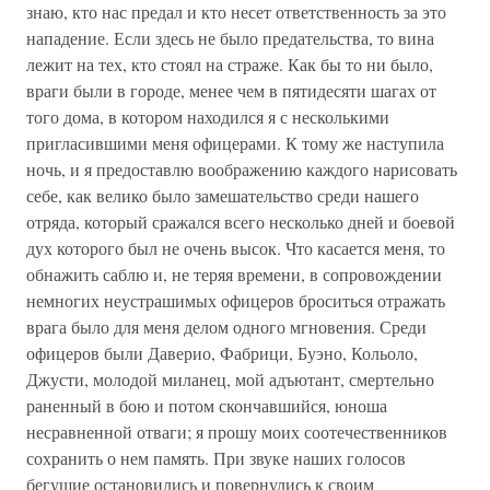
знаю, кто нас предал и кто несет ответственность за это
нападение. Если здесь не было предательства, то вина
лежит на тех, кто стоял на страже. Как бы то ни было,
враги были в городе, менее чем в пятидесяти шагах от
того дома, в котором находился я с несколькими
пригласившими меня офицерами. К тому же наступила
ночь, и я предоставлю воображению каждого нарисовать
себе, как велико было замешательство среди нашего
отряда, который сражался всего несколько дней и боевой
дух которого был не очень высок. Что касается меня, то
обнажить саблю и, не теряя времени, в сопровождении
немногих неустрашимых офицеров броситься отражать
врага было для меня делом одного мгновения. Среди
офицеров были Даверио, Фабрици, Буэно, Кольоло,
Джусти, молодой миланец, мой адъютант, смертельно
раненный в бою и потом скончавшийся, юноша
несравненной отваги; я прошу моих соотечественников
сохранить о нем память. При звуке наших голосов
бегущие остановились и повернулись к своим