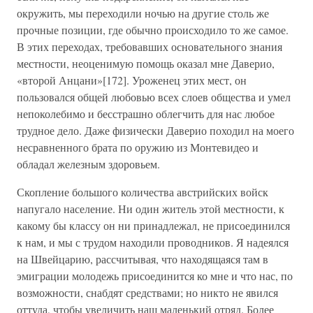
окружить, мы переходили ночью на другие столь же
прочные позиции, где обычно происходило то же самое.
В этих переходах, требовавших основательного знания
местности, неоценимую помощь оказал мне Даверио,
«второй Анцани»[172]. Уроженец этих мест, он
пользовался общей любовью всех слоев общества и умел
непоколебимо и бесстрашно облегчить для нас любое
трудное дело. Даже физически Даверио походил на моего
несравненного брата по оружию из Монтевидео и
обладал железным здоровьем.
Скопление большого количества австрийских войск
напугало население. Ни один житель этой местности, к
какому бы классу он ни принадлежал, не присоединился
к нам, и мы с трудом находили проводников. Я надеялся
на Швейцарию, рассчитывая, что находящаяся там в
эмиграции молодежь присоединится ко мне и что нас, по
возможности, снабдят средствами; но никто не явился
оттуда, чтобы увеличить наш маленький отряд. Более