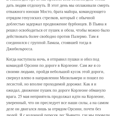
дать людям отдохнуть. В этот день мы оплакивали смерть
отважного юноши Мосто, брата майора, командующего
отрядом генуэзских стрелков, который с обычной
доблестью задержал продвижение бурбонцев. В Пьяна я
решил освободиться от пушек и обоза, чтобы можно было
действовать более свободно против Палермо. Там я
соединился с группой Ламаза, стоявшей тогда в
Джибильросса.
Когда наступила ночь, я отправил пушки и обоз под
командой Орсини по дороге в Корлеоне. Сам же я со
своими людьми, пройдя небольшой кусок этой дороги,
свернул влево в направлении Мизильмери и пошел по
лесистой, но вполне проходимой дорожке. Как я и
ожидал, движение пушек по дороге Корлеоне обмануло
врага. 25 мая неприятель продолжал идти на Корлеоне,
уверенный, что он преследует все наши силы, а на самом
деле он двигался лишь за отрядом Орсини, почти без
людей. Я с колонной пересек лес Чьянето, где мы провели