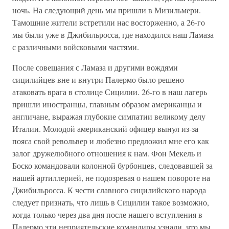
ночь. На следующий день мы пришли в Мизильмери.
Тамошние жители встретили нас восторженно, а 26-го
мы были уже в Джибильросса, где находился наш Ламаза
с различными войсковыми частями.
После совещания с Ламаза и другими вождями
сицилийцев вне и внутри Палермо было решено
атаковать врага в столице Сицилии. 26-го в наш лагерь
пришли иностранцы, главным образом американцы и
англичане, выражая глубокие симпатии великому делу
Италии. Молодой американский офицер вынул из-за
пояса свой револьвер и любезно предложил мне его как
залог дружелюбного отношения к нам. Фон Мекель и
Боско командовали колонной бурбонцев, следовавшей за
нашей артиллерией, не подозревая о нашем повороте на
Джибильросса. К чести славного сицилийского народа
следует признать, что лишь в Сицилии такое возможно,
когда только через два дня после нашего вступления в
Палермо эти неприятельские командиры узнали, что мы