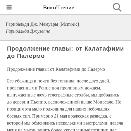
ВикиЧтение
Гарибальди Дж. Мемуары [Memorie]
Гарибальди Джузеппе
Продолжение главы: от Калатафими
до Палермо
Продолжение главы: от Калатафими до Палермо
Без убежища к почти без топлива, после двух дней,
проведенных в Ренне под проливным дождем,
вынужденные жечь телеграфные столбы, мы добрались
до деревни Пьоппо, расположенной выше Монреале. Но
позиция эта мало подходила для наших небольших
боевых сил. Примерно 21 мая вражеская разведка, с
которой мы обменялись несколькими выстрелами, навела
меня на мысль занять более укрепленные позиции над