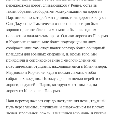
перекрестком дорог, сливающихся у Ренне, оставив
таким образом свободными коммуникации на дороге в
Партинико, по которой мы пришли, и на дороге к югу от
Сан-Джузеппе. Тактически означенная позиция была
хорошо приспособлена, и мы могли бы в выгодном
положении ожидать там врага. Однако дорога из Палермо
в Корлеоне казалась мне более подходящей по двум
соображениям: там открывался гораздо более обширный
плацдарм для военных операций, и, кроме того, мы
приходили в соприкосновение с многочисленными
повстанческим отрядами, находившимися в Мизильмери,
Медзоюзо и Корлеоне, куда я послал Ламаза, чтобы
собрать их воедино. Потому я решил ночью перейти с
дороги, ведущей в Парко, которую мы занимали, на
дорогу из Корлеоне в Палермо.
Наш переход начался еще до наступления ночи; трудный
путь через ущелье, с пушками и снаряжением на плечах
людей, проливной дождь, длившийся всю ночь, и густой