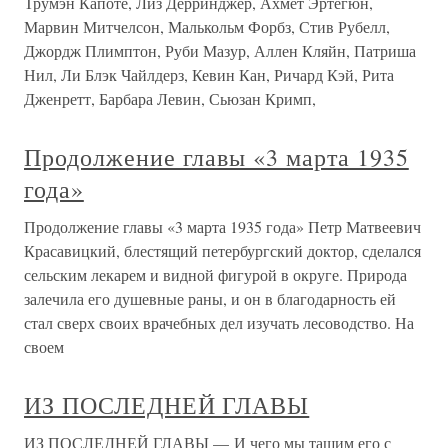
Трумэн Капоте, Лиз Дерринджер, Ахмет Эртегюн,
Марвин Митчелсон, Малькольм Форбз, Стив Рубелл,
Джордж Плимптон, Руби Мазур, Аллен Кляйн, Патриша
Нил, Ли Блэк Чайлдерз, Кевин Кан, Ричард Кэй, Рита
Дженретт, Барбара Левин, Сьюзан Кримп,
Продолжение главы «3 марта 1935
года»
Продолжение главы «3 марта 1935 года» Петр Матвеевич
Красавицкий, блестящий петербургский доктор, сделался
сельским лекарем и видной фигурой в округе. Природа
залечила его душевные раны, и он в благодарность ей
стал сверх своих врачебных дел изучать лесоводство. На
своем
ИЗ ПОСЛЕДНЕЙ ГЛАВЫ
ИЗ ПОСЛЕДНЕЙ ГЛАВЫ — И чего мы тащим его с