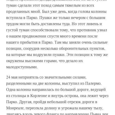
туман сделали этот поход самым тяжелым из всех
проделанных мной. Был уже день, когда голова колонны
вступила в Парко. Пушки же только вечером с большим
трудом могли быть доставлены туда. Но этот ливень и
густой туман способствовали тому, что противник узнал
о нашем продвижении спустя много времени после
нашего прибытия в Парко. Там мы заняли очень сильные
позиции, соорудив несколько оборонительных пунктов,
на которые мы водрузили пушки. Эти позиции к тому же
окружены высокими горами, что делало их
малодоступными.
24 мая неприятель со значительными силами,
разделенными на две колонны, выступил из Палермо.
Одна колонна направилась по большой дороге, ведущей
из столицы в Корлеоне и внутрь острова, она лежит через
Парко. Другая, пройдя небольшой отрезок дороги в
Монреале, пересекла долину и угрожала нашему тылу,
двигаясь вдоль левого фланга по направлению Пьяна деи