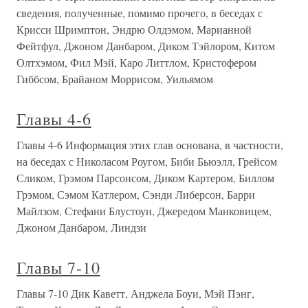
сведения, полученные, помимо прочего, в беседах с
Крисси Шримптон, Эндрю Олдэмом, Марианной
Фейтфул, Джоном Данбаром, Диком Тэйлором, Китом
Олтхэмом, Фил Мэй, Каро Литтлом, Кристофером
Гиббсом, Брайаном Моррисом, Уильямом
Главы 4-6
Главы 4-6 Информация этих глав основана, в частности,
на беседах с Николасом Роугом, Биби Бьюэлл, Грейсом
Сликом, Грэмом Парсонсом, Диком Картером, Биллом
Грэмом, Сэмом Катлером, Сэнди Либерсон, Барри
Майлзом, Стефани Блустоун, Джередом Манковицем,
Джоном Данбаром, Линдзи
Главы 7-10
Главы 7-10 Дик Каветт, Анджела Боуи, Мэй Пэнг,