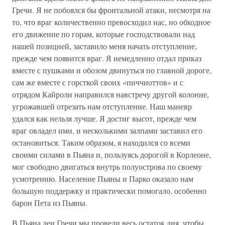
Гречи. Я не побоялся бы фронтальной атаки, несмотря на
то, что враг количественно превосходил нас, но обходное
его движение по горам, которые господствовали над
нашей позицией, заставило меня начать отступление,
прежде чем появится враг. Я немедленно отдал приказ
вместе с пушками и обозом двинуться по главной дороге,
сам же вместе с горсткой своих «пиччиоттов» и с
отрядом Кайроли направился навстречу другой колонне,
угрожавшей отрезать нам отступление. Наш маневр
удался как нельзя лучше. Я достиг высот, прежде чем
враг овладел ими, и несколькими залпами заставил его
остановиться. Таким образом, я находился со всеми
своими силами в Пьяна и, пользуясь дорогой в Корлеоне,
мог свободно двигаться внутрь полуострова по своему
усмотрению. Население Пьяны и Парко оказало нам
большую поддержку и практически помогало, особенно
барон Пета из Пьяны.
В Пьяна деи Гречи мы провели весь остаток дня, чтобы