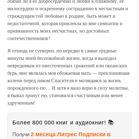
обязан ли я ее добросердечию и любви к ближнему, ее
милосердию и искреннему состраданию к несчастным и
страждущим той любовью к родине, быть может и
недостаточной, которая привлекла ко мне симпатии и
привязанность моих несчастных, но достойных
соотечественников?
Я отнюдь не суеверен, но нередко в самые трудные
минуты моей беспокойной жизни, когда я выходил
невредимым из ожесточенных сражений или океанских
бурь, мне являлась моя обожаемая мать — преклонившая
колени перед ликом Спасителя и молящаяся за жизнь
порожденного ею… И хотя я мало верю в силу молитвы,
я бывал тронут ею, становился счастливым или менее
удрученным!
Более 800 000 книг и аудиокниг! 📚
2 месяца Литрес Подписки в
Получи