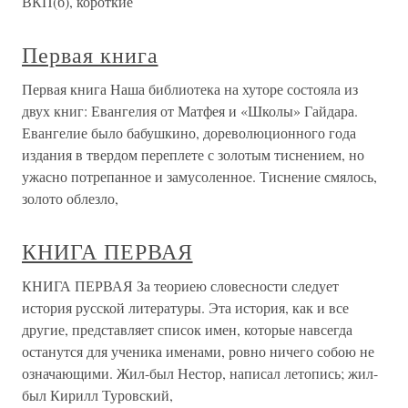
ВКП(б), короткие
Первая книга
Первая книга Наша библиотека на хуторе состояла из
двух книг: Евангелия от Матфея и «Школы» Гайдара.
Евангелие было бабушкино, дореволюционного года
издания в твердом переплете с золотым тиснением, но
ужасно потрепанное и замусоленное. Тиснение смялось,
золото облезло,
КНИГА ПЕРВАЯ
КНИГА ПЕРВАЯ За теориею словесности следует
история русской литературы. Эта история, как и все
другие, представляет список имен, которые навсегда
останутся для ученика именами, ровно ничего собою не
означающими. Жил-был Нестор, написал летопись; жил-
был Кирилл Туровский,