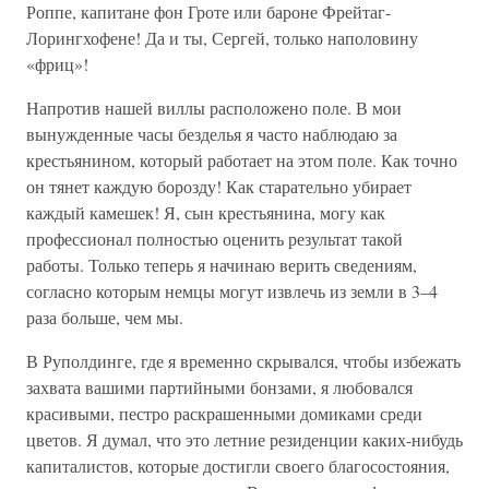
Роппе, капитане фон Гроте или бароне Фрейтаг-
Лорингхофене! Да и ты, Сергей, только наполовину
«фриц»!
Напротив нашей виллы расположено поле. В мои
вынужденные часы безделья я часто наблюдаю за
крестьянином, который работает на этом поле. Как точно
он тянет каждую борозду! Как старательно убирает
каждый камешек! Я, сын крестьянина, могу как
профессионал полностью оценить результат такой
работы. Только теперь я начинаю верить сведениям,
согласно которым немцы могут извлечь из земли в 3–4
раза больше, чем мы.
В Руполдинге, где я временно скрывался, чтобы избежать
захвата вашими партийными бонзами, я любовался
красивыми, пестро раскрашенными домиками среди
цветов. Я думал, что это летние резиденции каких-нибудь
капиталистов, которые достигли своего благосостояния,