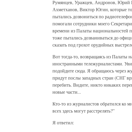
Румянцев, Уражцев, Андронов, Юрий 
Ахметханов, Виктор Югин, которые то
пытались дозвониться по радиотелефо
помогали сотрудники моего Секретари
времени из Палаты национальностей 
тоже пытались дозваниваться до офици
сказать под грохот орудийных выстре
Вот тогда-то, возвращаясь из Палаты 
иностранными тележурналистами. Увид
подойдите сюда. Я обращаюсь через жу
придут послы западных стран (СНГ вря
перебить. Видите, никто никаких перег
новые части...
Кто-то из журналистов обратился ко мн
всех здесь могут расстрелять?”
Я ответил: