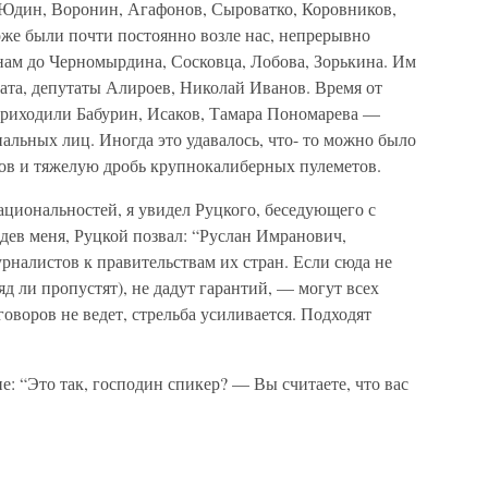
Юдин, Воронин, Агафонов, Сыроватко, Коровников,
же были почти постоянно возле нас, непрерывно
нам до Черномырдина, Сосковца, Лобова, Зорькина. Им
ата, депутаты Алироев, Николай Иванов. Время от
приходили Бабурин, Исаков, Тамара Пономарева —
альных лиц. Иногда это удавалось, что- то можно было
лов и тяжелую дробь крупнокалиберных пулеметов.
национальностей, я увидел Руцкого, беседующего с
ев меня, Руцкой позвал: “Руслан Имранович,
рналистов к правительствам их стран. Если сюда не
д ли пропустят), не дадут гарантий, — могут всех
оворов не ведет, стрельба усиливается. Подходят
е: “Это так, господин спикер? — Вы считаете, что вас