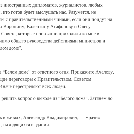
ез иностранных дипломатов, журналистов, любых
кто готов будет выслушать нас. Разумется, не
ты с правительственными чинами, если они пойдут на
ию Воронину, Валентину Агафонову и Олегу
 Совета, которые постоянно приходили ко мне в
омимо общего руководства действиями министров и
лом доме”.
“Белом доме” от ответного огня. Прикажите Ачалову,
ущие переговоры с Правительством, Советом
наче перестреляют всех людей.
 решить вопрос о выходе из “Белого дома”. Затянем до
ыть в живых, Александр Владимирович, — мрачно
х, находящихся в здании.