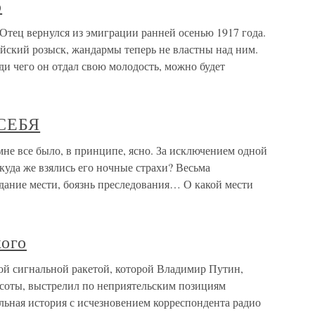
ю
Отец вернулся из эмиграции ранней осенью 1917 года.
йский розыск, жандармы теперь не властны над ним.
ади чего он отдал свою молодость, можно будет
СЕБЯ
все было, в принципе, ясно. За исключением одной
ткуда же взялись его ночные страхи? Весьма
ание мести, боязнь преследования… О какой мести
кого
ой сигнальной ракетой, которой Владимир Путин,
ысоты, выстрелил по неприятельским позициям
льная история с исчезновением корреспондента радио