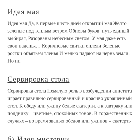
Идея мая
Идея мая Да, в первые шесть дней открытий мая Желто-
зеленые под теплым ветром Обновы буков, путь единый
выбирая, Разорваны небесным светом. У мая даже есть
свои паденья… Коричневые свитки оплели Зеленые
ростки объятьем тленья И медью падают на чернь земли.
Но ни
Сервировка стола
Сервировка стола Немалую роль в возбуждении аппетита
играет правильно сервированный и красиво украшенный
стол. К обеду или ужину белые скатерти, а к завтраку или
полднику – цветные, спокойных тонов. В торжественных
случаях – во время званых обедов или ужинов – скатерть
б) Идея мистерии