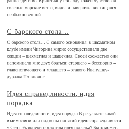
раннее детство. Криштиану Роналду кожей чувствовал
соленые морские ветра, видел и наверняка восхищался
необыкновенной
С барского стола…
С барского стола… С самого основания, в шахматном
клубе имени Чигорина мирно сосуществовали две
секции – шахматная и шашечная. Своей схожестью они
напоминали мне двух братьев: старшего – бесспорно –
главенствующего и младшего – этакого Иванушку-
дурачка.По вполне
Идея справедливости, идея
порядка
Идея справедливости, идея порядка В результате какой
взаимосвязи или подмены понятий идею справедливости
у Сент-Экзюпери поглотила идея порядка? Быть может,