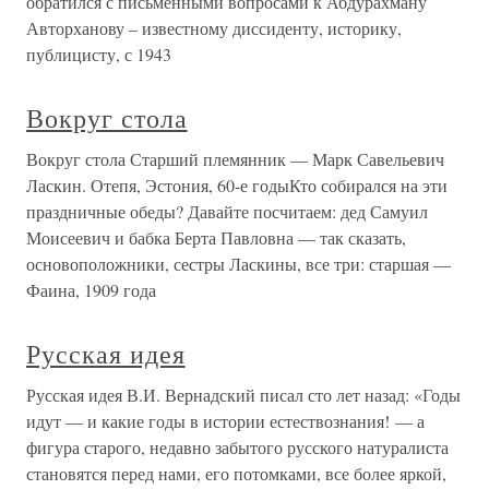
обратился с письменными вопросами к Абдурахману
Авторханову – известному диссиденту, историку,
публицисту, с 1943
Вокруг стола
Вокруг стола Старший племянник — Марк Савельевич
Ласкин. Отепя, Эстония, 60-е годыКто собирался на эти
праздничные обеды? Давайте посчитаем: дед Самуил
Моисеевич и бабка Берта Павловна — так сказать,
основоположники, сестры Ласкины, все три: старшая —
Фаина, 1909 года
Русская идея
Русская идея В.И. Вернадский писал сто лет назад: «Годы
идут — и какие годы в истории естествознания! — а
фигура старого, недавно забытого русского натуралиста
становятся перед нами, его потомками, все более яркой,