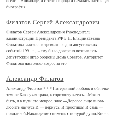
осели в Ашхабаде, и с этого города и началась настоящая
биография
Филатов Сергей Александрович
Филатов Сергей Александрович Руководитель
администрации Президента РФ Б.Н. ЕльцинаЗвезда
Филатова зажглась в тревожные дни августовских
событий 1991 г., – ему было доверено возглавлять
депутатский штаб обороны Дома Советов. Авторитет
Филатова настолько возрос за это
Александр Филатов
Александр Филатов * * * Потерявший любовь и обличье
земное,Как сухая трава, к горизонту качусь…Может
быть, я в пути это мокрое, злое —Дорогое лицо вновь
любить научусь.И — вернусь. И простишь! И сама —
повиликой.Наваждение снимешь с понурой души:Вновь