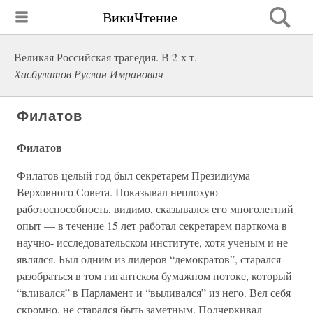
ВикиЧтение
Великая Российская трагедия. В 2-х т.
Хасбулатов Руслан Имранович
Филатов
Филатов
Филатов целый год был секретарем Президиума
Верховного Совета. Показывал неплохую
работоспособность, видимо, сказывался его многолетний
опыт — в течение 15 лет работал секретарем парткома в
научно- исследовательском институте, хотя ученым и не
являлся. Был одним из лидеров “демократов”, старался
разобраться в том гигантском бумажном потоке, который
“вливался” в Парламент и “выливался” из него. Вел себя
скромно, не старался быть заметным. Подчеркивал