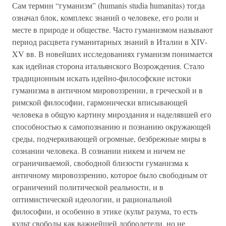
Сам термин “гуманизм” (humanis studia humanitas) тогда
означал блок, комплекс знаний о человеке, его роли и
месте в природе и обществе. Часто гуманизмом называют
период расцвета гуманитарных знаний в Италии в XIV-
XV вв. В новейших исследованиях гуманизм понимается
как идейная сторона итальянского Возрождения. Стало
традиционным искать идейно-философские истоки
гуманизма в античном мировоззрении, в греческой и в
римской философии, гармонически вписывающей
человека в общую картину мироздания и наделявшей его
способностью к самопознанию и познанию окружающей
среды, подчеркивающей огромные, безбрежные миры в
сознании человека. В сознании никем и ничем не
ограничиваемой, свободной близости гуманизма к
античному мировоззрению, которое было свободным от
ограничений политической реальности, и в
оптимистической идеологии, и рациональной
философии, и особенно в этике (культ разума, то есть
культ свободы как важнейшей добродетели, но не