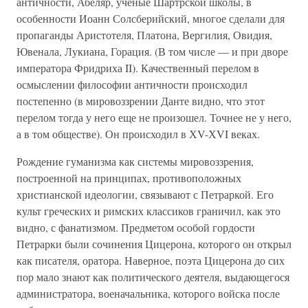
античности, Абеляр, ученые Шартрской школы, в
особенности Иоанн Солсберийский, многое сделали для
пропаганды Аристотеля, Платона, Вергилия, Овидия,
Ювенала, Лукиана, Горация. (В том числе — и при дворе
императора Фридриха II). Качественный перелом в
осмыслении философии античности происходил
постепенно (в мировоззрении Данте видно, что этот
перелом тогда у него еще не произошел. Точнее не у него,
а в том обществе). Он происходил в ХV-ХVI веках.
Рождение гуманизма как системы мировоззрения,
построенной на принципах, противоположных
христианской идеологии, связывают с Петраркой. Его
культ греческих и римских классиков граничил, как это
видно, с фанатизмом. Предметом особой гордости
Петрарки были сочинения Цицерона, которого он открыл
как писателя, оратора. Наверное, поэта Цицерона до сих
пор мало знают как политического деятеля, выдающегося
администратора, военачальника, которого войска после