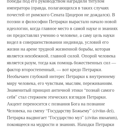
победы под его руководством наградили титулом
императора (правда, полагающихся в таких случаях
почестей от римского Сената Цицерон не дождался). В
поэзии и философии Петрарки вырастало начало новой
идеологии, когда главное место в самой науке и знаниях
он предоставлял учению о человеке, а саму цель науки
видел в совершенствовании индивида, условий его
жизни на арене трудной жизненной борьбы, которая
является неизбежной, главной силой. Опорой человека
является разум, тогда как помощь божественных сил —
фактор второстепенный, — вот кредо Петрарки.
Необычаен глубокий интерес Петрарки к внутреннему
миру человека, его чувствам, мыслям, переживаниям.
Знаменитый принцип античной этики “познай самого
себя” стал стержнем этических взглядов Петрарки.
Акцент переносится с познания Бога на познание
Человека, на смену “Государству Божьему” (civitas dei),
Петрарка выдвигает “Государство муз” (civitas musarum),
покоящееся на мудрости и знаниях. Находки Петрарки