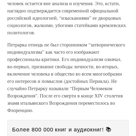
человек остается вне анализа и изучения. Это, кстати,
наглядно подтверждается современной официальной
российской идеологией, “изысканиями” ее дворцовых
социологов, жалкими, убогими статейками кремлевских
политологов.
Петрарка отнюдь не был сторонником “затворнического
индивидуализма” как часто его изображают
профессионалы-критики. Его индивидуализм означал,
во-первых, признание свободы личности, во-вторых,
включение человека в общество во всем многообразии
его интересов и помыслов (достойных Перикла). Не
случайно Петрарку называли “Первым Человеком
Возрождения”. После его смерти в конце ХIV столетия
знамя итальянского Возрождения переместилось во
Флоренцию.
Более 800 000 книг и аудиокниг! 📚