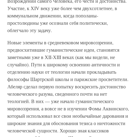
Возрождении самого Человека, его чести и достоинства.
Участие, к ХIV веку уже более чем двухсотлетнее, в
коммунальном движении, когда пополаны-
простолюдины уже осознали себя политически,
облегчало эту задачу.
Новые элементы в средневековом мировоззрении,
предвосхитившие гуманистические идеи, становятся
заметными уже в ХII-ХIII веках (как мы видели, не
случайно). Пути к широкому освоению античности и
отделению науки от теологии начали прокладывать
философы Шартрской школы и парижские просветители.
Абеляр сделал первую попытку воскресить достоинство
человеческого разума, сведенного почти на нет
теологией. В них — уже начало гуманистического
мировоззрения, а вовсе не в изучении Фомы Аквинского,
который использовал все свои необычайные дарования и
широкие знания для обоснования тезиса о ничтожности
человеческой сущности. Хорошо зная классиков