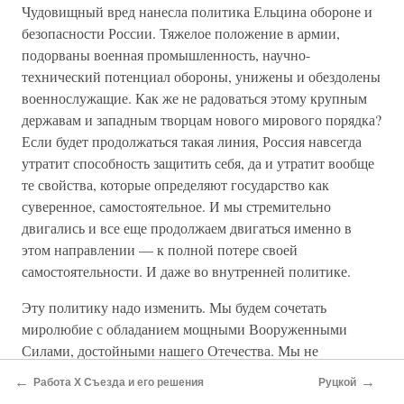
Чудовищный вред нанесла политика Ельцина обороне и
безопасности России. Тяжелое положение в армии,
подорваны военная промышленность, научно-
технический потенциал обороны, унижены и обездолены
военнослужащие. Как же не радоваться этому крупным
державам и западным творцам нового мирового порядка?
Если будет продолжаться такая линия, Россия навсегда
утратит способность защитить себя, да и утратит вообще
те свойства, которые определяют государство как
суверенное, самостоятельное. И мы стремительно
двигались и все еще продолжаем двигаться именно в
этом направлении — к полной потере своей
самостоятельности. И даже во внутренней политике.
Эту политику надо изменить. Мы будем сочетать
миролюбие с обладанием мощными Вооруженными
Силами, достойными нашего Отечества. Мы не
намерены кому-то угрожать или на кого-то нападать, но
←
→
Работа Х Съезда и его решения
Руцкой
нельзя же допускать, чтобы нам диктовали чужую волю.