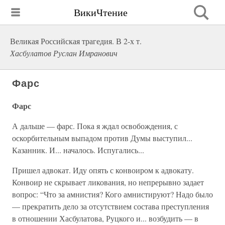
ВикиЧтение
Великая Российская трагедия. В 2-х т.
Хасбулатов Руслан Имранович
Фарс
Фарс
А дальше — фарс. Пока я ждал освобождения, с
оскорбительным выпадом против Думы выступил...
Казанник. И... началось. Испугались...
Пришел адвокат. Иду опять с конвоиром к адвокату.
Конвоир не скрывает ликования, но непрерывно задает
вопрос: “Что за амнистия? Кого амнистируют? Надо было
— прекратить дело за отсутствием состава преступления
в отношении Хасбулатова, Руцкого и... возбудить — в