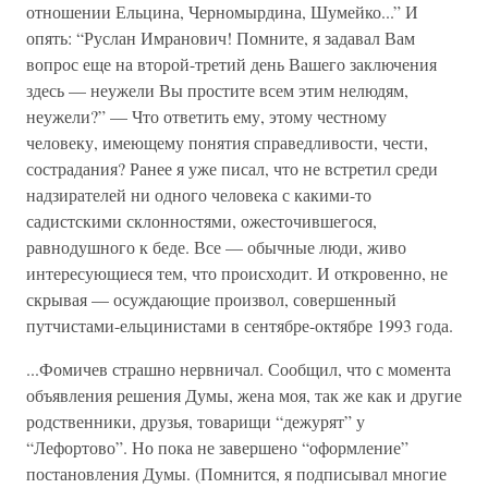
отношении Ельцина, Черномырдина, Шумейко...” И
опять: “Руслан Имранович! Помните, я задавал Вам
вопрос еще на второй-третий день Вашего заключения
здесь — неужели Вы простите всем этим нелюдям,
неужели?” — Что ответить ему, этому честному
человеку, имеющему понятия справедливости, чести,
сострадания? Ранее я уже писал, что не встретил среди
надзирателей ни одного человека с какими-то
садистскими склонностями, ожесточившегося,
равнодушного к беде. Все — обычные люди, живо
интересующиеся тем, что происходит. И откровенно, не
скрывая — осуждающие произвол, совершенный
путчистами-ельцинистами в сентябре-октябре 1993 года.
...Фомичев страшно нервничал. Сообщил, что с момента
объявления решения Думы, жена моя, так же как и другие
родственники, друзья, товарищи “дежурят” у
“Лефортово”. Но пока не завершено “оформление”
постановления Думы. (Помнится, я подписывал многие