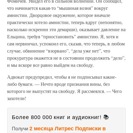
Фомичев. Увидел его в сильном волнении. Он сообщил,
что начинается какая-то “мышиная возня” вокруг
амнистии. Дворцовое окружение, которое вначале
практически хотело амнистии, теперь вдруг (непонятно,
насколько искренни эти демарши), оказывает давление на
Ельцина, требуя “приостановить” амнистию. Я, хотя и
сам нервничал, успокоил его, сказав, что теперь, в любом
случае, обвинение “взорвано”, “дела уже нет”, что
прокуратура окажется не в состоянии продолжить “дело”,
и мы вскоре все равно выйдем на свободу.
Адвокат предупредил, чтобы я не подписывал какие-
либо бумаги. — Нечто вроде признания вины, без
которого не выпустят на свободу. Я рассмеялся. — Чего
захотели!
Более 800 000 книг и аудиокниг! 📚
2 месяца Литрес Подписки в
Получи