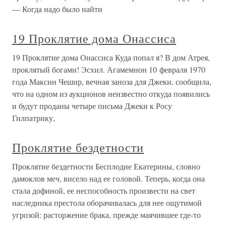
— Когда надо было найти
19 Проклятие дома Онассиса
19 Проклятие дома Онассиса Куда попал я? В дом Атрея,
проклятый богами! Эсхил. Агамемнон 10 февраля 1970
года Максин Чешир, вечная заноза для Джеки, сообщила,
что на одном из аукционов неизвестно откуда появились
и будут проданы четыре письма Джеки к Росу
Гилпатрику,
Проклятие бездетности
Проклятие бездетности Бесплодие Екатерины, словно
дамоклов меч, висело над ее головой. Теперь, когда она
стала дофиной, ее неспособность произвести на свет
наследника престола оборачивалась для нее ощутимой
угрозой: расторжение брака, прежде маячившее где-то