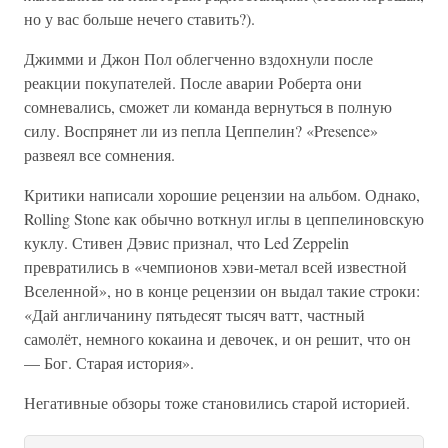
но у вас больше нечего ставить?).
Джимми и Джон Пол облегченно вздохнули после
реакции покупателей. После аварии Роберта они
сомневались, сможет ли команда вернуться в полную
силу. Воспрянет ли из пепла Цеппелин? «Presence»
развеял все сомнения.
Критики написали хорошие рецензии на альбом. Однако,
Rolling Stone как обычно воткнул иглы в цеппелиновскую
куклу. Стивен Дэвис признал, что Led Zeppelin
превратились в «чемпионов хэви-метал всей известной
Вселенной», но в конце рецензии он выдал такие строки:
«Дай англичанину пятьдесят тысяч ватт, частный
самолёт, немного кокаина и девочек, и он решит, что он
— Бог. Старая история».
Негативные обзоры тоже становились старой историей.