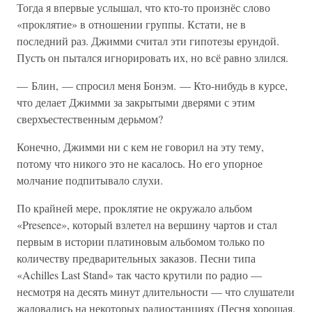
Тогда я впервые услышал, что кто-то произнёс слово
«проклятие» в отношении группы. Кстати, не в
последний раз. Джимми считал эти гипотезы ерундой.
Пусть он пытался игнорировать их, но всё равно злился.
— Блин, — спросил меня Бонэм. — Кто-нибудь в курсе,
что делает Джимми за закрытыми дверями с этим
сверхъестественным дерьмом?
Конечно, Джимми ни с кем не говорил на эту тему,
потому что никого это не касалось. Но его упорное
молчание подпитывало слухи.
По крайней мере, проклятие не окружало альбом
«Presence», который взлетел на вершину чартов и стал
первым в истории платиновым альбомом только по
количеству предварительных заказов. Песни типа
«Achilles Last Stand» так часто крутили по радио —
несмотря на десять минут длительности — что слушатели
жаловались на некоторых радиостанциях (Песня хорошая,