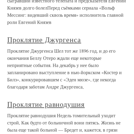
сыгравший известного телепата и предсказателя Евгений
Князев долго болелПеред съёмками сериала «Вольф
Мессинг: видевший сквозь время» исполнитель главной
роли Евгений Князев
Проклятие Джургенса
Проклятие Джургенса Шел тот же 1896 год, и до его
окончания Беллу Отеро ждали еще некоторые
неприятные события. На декабрь у нее было
запланировано выступление в нью-йоркском «Костер и
Билз», конкурировавшем с «Эден мюзе», где некогда
благодаря заботам Андре Джургенса,
Проклятие равнодушия
Проклятие равнодушия Недель томительный уходит
строй, Как будто от больничной вони пятясь. Жизнь не
была еще такой больной — Бредет и, кажется, в грязи