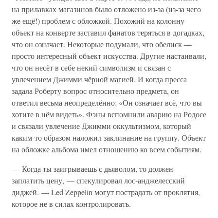
на прилавках магазинов было отложено из-за (из-за чего
же ещё!) проблем с обложкой. Похожий на колонну
объект на конверте заставил фанатов теряться в догадках,
что он означает. Некоторые подумали, что обелиск —
просто интересный объект искусства. Другие настаивали,
что он несёт в себе некий символизм и связан с
увлечением Джимми чёрной магией. И когда пресса
задала Роберту вопрос относительно предмета, он
ответил весьма неопределённо: «Он означает всё, что вы
хотите в нём видеть». Фэны вспомнили аварию на Родосе
и связали увлечение Джимми оккультизмом, который
каким-то образом наложил заклинание на группу. Объект
на обложке альбома имел отношению ко всем событиям.
— Когда ты заигрываешь с дьяволом, то должен
заплатить цену, — спекулировал лос-анджелесский
диджей. — Led Zeppelin могут пострадать от проклятия,
которое не в силах контролировать.