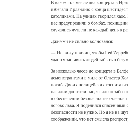
В каком-то смысле два концерта в И
избегали Ирландию с конца шестидеся
католиками. На улицах творился хаос. 
нас предупредили о бомбах, похищения
случались чуть ли не каждый день в 
Джимми не сильно волновался:
— Не вижу причин, чтобы Led Zeppeli
удастся заставить людей забыть о безу
За несколько часов до концерта в Бел
демонстрантами в миле от Ольстер Хол
погиб. Двоих полицейских госпитализ
насилии достигли нас, я сильно забесп
в обеспечении безопасностью членов 
логово льва. Я поделился опасениями 
безопасности не нужно. Но я не на шут
соображений, что нет смысла распрост