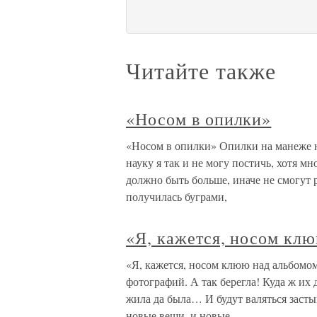
Читайте также
«Носом в опилки»
«Носом в опилки» Опилки на манеже н
науку я так и не могу постичь, хотя м
должно быть больше, иначе не смогут 
получилась буграми,
«Я, кажется, носом кл
«Я, кажется, носом клюю над альбомо
фотографий. А так берегла! Куда ж их 
жила да была… И будут валяться заст
новые вещи, и новые