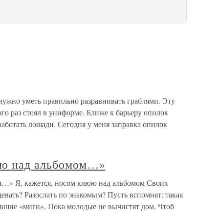
ужно уметь правильно разравнивать граблями. Эту
ного раз стоял в униформе. Ближе к барьеру опилок
работать лошади. Сегодня у меня заправка опилок
юю над альбомом…»
м…» Я, кажется, носом клюю над альбомом Своих
девать? Разослать по знакомым? Пусть вспомнят: такая
ывшие «миги», Пока молодые не вычистят дом, Чтоб