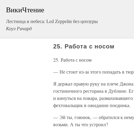
ВикиЧтение
Лестница в небеса: Led Zeppelin без цензуры
Коул Ричард
25. Работа с носом
25. Работа с носом
— Не стоит из-за этого попадать в тюр
Я держал правую руку на плече Джона 
гостиничного ресторана в Дублине. Его
и кинуться на повара, размахивавшего 
фехтовальщик в ожидании поединка.
— Эй ты, говнюк, — обратился к нему Б
возьми. А ты что устроил?