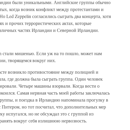
рландии были уникальными. Английские группы обычно
тых, когда возник конфликт между протестантами и
Но Led Zeppelin согласились сыграть два концерта, хотя
х и прочих террористических актах, которые
различных частях Ирландии и Северной Ирландии.
n стали мишенью. Если уж на то пошло, может нам
мии, творящемся вокруг них.
фасте возникло противостояние между полицией и
ла, где должна была сыграть группа. Один человек
ировали. Четыре машины взорвали. Когда вести о
окоился. Самая нервная часть моей работы заключалась
группы, и поездка в Ирландию напоминала прогулку в
с Питером, но тот посчитал, что дополнительных мер
ку испугался, но не обсуждал это с группой из
ранять вокруг себя излишнюю нервозность.