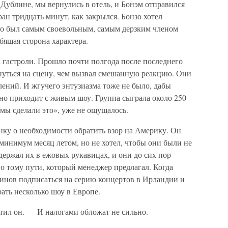
 Дублине, мы вернулись в отель, и Бонэм отправился
ан тридцать минут, как закрылся. Бонзо хотел
нзо был самым своевольным, самым дерзким членом
бящая сторона характера.
а гастроли. Прошло почти полгода после последнего
рнуться на сцену, чем вызвал смешанную реакцию. Они
лений. И жгучего энтузиазма тоже не было, дабы
но приходит с живым шоу. Группа сыграла около 250
 «мы сделали это», уже не ощущалось.
нку о необходимости обратить взор на Америку. Он
 минимум месяц летом, но не хотел, чтобы они были не
 держал их в ежовых рукавицах, и они до сих пор
о тому пути, который менеджер предлагал. Когда
линов подписаться на серию концертов в Ирландии и
ать несколько шоу в Европе.
ил он. — И налогами обложат не сильно.