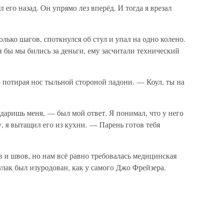
 его назад. Он упрямо лез вперёд. И тогда я врезал
лько шагов, споткнулся об стул и упал на одно колено.
и бы мы бились за деньги, ему засчитали технический
 потирая нос тыльной стороной ладони. — Коул, ты на
даришь меня, — был мой ответ. Я понимал, что у него
у, я вытащил его из кухни. — Парень готов тебя
 и швов, но нам всё равно требовалась медицинская
улак был изуродован, как у самого Джо Фрейзера.