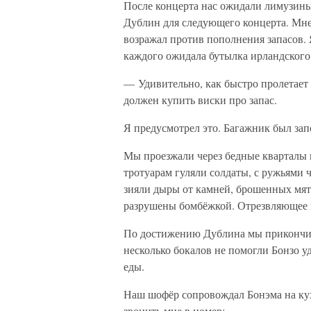
После концерта нас ожидали лимузины
Дублин для следующего концерта. Мне 
возражал против пополнения запасов. 
каждого ожидала бутылка ирландского
— Удивительно, как быстро пролетает 
должен купить виски про запас.
Я предусмотрел это. Багажник был за
Мы проезжали через бедные кварталы п
тротуарам гуляли солдаты, с ружьями 
зияли дыры от камней, брошенных мя
разрушены бомбёжкой. Отрезвляющее 
По достижению Дублина мы прикончили
несколько бокалов не помогли Бонзо уд
еды.
Наш шофёр сопровождал Бонэма на кухн
звонить мне в номер: