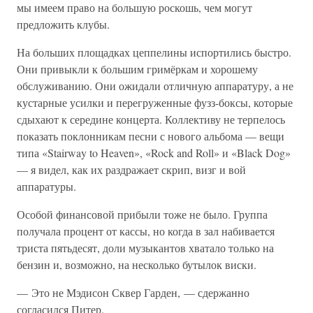
мы имеем право на большую роскошь, чем могут
предложить клубы.
На больших площадках цеппелины испортились быстро.
Они привыкли к большим гримёркам и хорошему
обслуживанию. Они ожидали отличную аппаратуру, а не
кустарные усилки и перегруженные фузз-боксы, которые
сдыхают к середине концерта. Коллективу не терпелось
показать поклонникам песни с нового альбома — вещи
типа «Stairway to Heaven», «Rock and Roll» и «Black Dog»
— я видел, как их раздражает скрип, визг и вой
аппаратуры.
Особой финансовой прибыли тоже не было. Группа
получала процент от кассы, но когда в зал набивается
триста пятьдесят, доли музыкантов хватало только на
бензин и, возможно, на несколько бутылок виски.
— Это не Мэдисон Сквер Гарден, — сдержанно
согласился Питер.