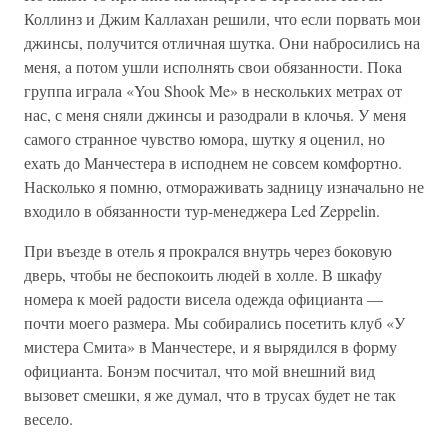
Коллинз и Джим Каллахан решили, что если порвать мои
джинсы, получится отличная шутка. Они набросились на
меня, а потом ушли исполнять свои обязанности. Пока
группа играла «You Shook Me» в нескольких метрах от
нас, с меня сняли джинсы и разодрали в клочья. У меня
самого странное чувство юмора, шутку я оценил, но
ехать до Манчестера в исподнем не совсем комфортно.
Насколько я помню, отмораживать задницу изначально не
входило в обязанности тур-менеджера Led Zeppelin.
При въезде в отель я прокрался внутрь через боковую
дверь, чтобы не беспокоить людей в холле. В шкафу
номера к моей радости висела одежда официанта —
почти моего размера. Мы собирались посетить клуб «У
мистера Смита» в Манчестере, и я вырядился в форму
официанта. Бонэм посчитал, что мой внешний вид
вызовет смешки, я же думал, что в трусах будет не так
весело.