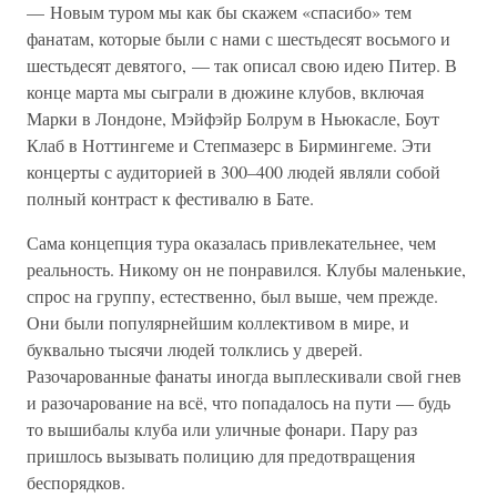
— Новым туром мы как бы скажем «спасибо» тем
фанатам, которые были с нами с шестьдесят восьмого и
шестьдесят девятого, — так описал свою идею Питер. В
конце марта мы сыграли в дюжине клубов, включая
Марки в Лондоне, Мэйфэйр Болрум в Ньюкасле, Боут
Клаб в Ноттингеме и Степмазерс в Бирмингеме. Эти
концерты с аудиторией в 300–400 людей являли собой
полный контраст к фестивалю в Бате.
Сама концепция тура оказалась привлекательнее, чем
реальность. Никому он не понравился. Клубы маленькие,
спрос на группу, естественно, был выше, чем прежде.
Они были популярнейшим коллективом в мире, и
буквально тысячи людей толклись у дверей.
Разочарованные фанаты иногда выплескивали свой гнев
и разочарование на всё, что попадалось на пути — будь
то вышибалы клуба или уличные фонари. Пару раз
пришлось вызывать полицию для предотвращения
беспорядков.