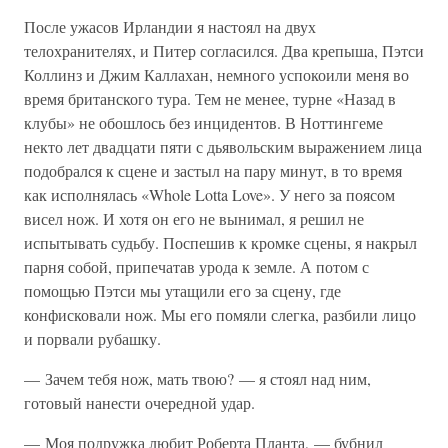
После ужасов Ирландии я настоял на двух
телохранителях, и Питер согласился. Два крепыша, Пэтси
Коллинз и Джим Каллахан, немного успокоили меня во
время британского тура. Тем не менее, турне «Назад в
клубы» не обошлось без инцидентов. В Ноттингеме
некто лет двадцати пяти с дьявольским выражением лица
подобрался к сцене и застыл на пару минут, в то время
как исполнялась «Whole Lotta Love». У него за поясом
висел нож. И хотя он его не вынимал, я решил не
испытывать судьбу. Поспешив к кромке сцены, я накрыл
парня собой, припечатав урода к земле. А потом с
помощью Пэтси мы утащили его за сцену, где
конфисковали нож. Мы его помяли слегка, разбили лицо
и порвали рубашку.
— Зачем тебя нож, мать твою? — я стоял над ним,
готовый нанести очередной удар.
— Моя подружка любит Роберта Планта, — бубнил