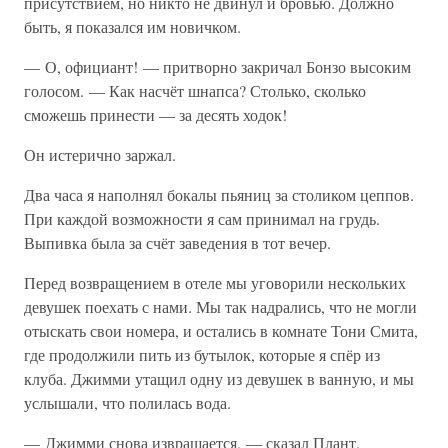
присутствием, но никто не двинул и бровью. Должно
быть, я показался им новичком.
— О, официант! — притворно закричал Бонзо высоким
голосом. — Как насчёт шнапса? Столько, сколько
сможешь принести — за десять ходок!
Он истерично заржал.
Два часа я наполнял бокалы пьяниц за столиком цеппов.
При каждой возможности я сам принимал на грудь.
Выпивка была за счёт заведения в тот вечер.
Перед возвращением в отеле мы уговорили нескольких
девушек поехать с нами. Мы так надрались, что не могли
отыскать свои номера, и остались в комнате Тони Смита,
где продолжили пить из бутылок, которые я спёр из
клуба. Джимми утащил одну из девушек в ванную, и мы
услышали, что полилась вода.
— Джимми снова извращается, — сказал Плант.